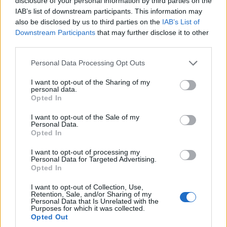
disclosure of your personal information by third parties on the
08/08/2026 - 17:23
IAB’s list of downstream participants. This information may
also be disclosed by us to third parties on the
IAB’s List of
Κόκκινος συναγερμός για πυρκαγιές:
Downstream Participants
that may further disclose it to other
third parties.
Επικίνδυνο κοκτέιλ «Hot-Dry-Windy» το
επόμενο 48ωρο – Σε επιφυλακή 6
Please note that this website/app uses one or more Google
Personal Data Processing Opt Outs
περιφέρειες
services and may gather and store information including but
not limited to your visit or usage behaviour. You may click to
I want to opt-out of the Sharing of my
personal data.
grant or deny consent to Google and its third-party tags to
Opted In
use your data for below specified purposes in below Google
consent section.
I want to opt-out of the Sale of my
Personal Data.
Opted In
I want to opt-out of processing my
Personal Data for Targeted Advertising.
Opted In
I want to opt-out of Collection, Use,
Retention, Sale, and/or Sharing of my
Personal Data that Is Unrelated with the
Purposes for which it was collected.
Opted Out