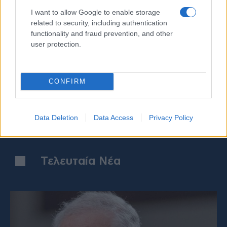
I want to allow Google to enable storage
related to security, including authentication
08/08/2026 - 17:54
functionality and fraud prevention, and other
user protection.
Στα σκαριά συμφωνία Ιράκ – Ιράν
Υ
για την εξαγωγή πετρελαίου
CONFIRM
Data Deletion
Data Access
Privacy Policy
Τελευταία Νέα