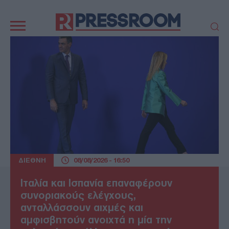
Κεντρική
πλοήγηση
ΠΟΛΙΤΙΚΗ
ΤΟΥΡΚΙΑ
ΟΙΚΟΝΟΜΙΑ
ΕΛΛΑΔΑ
ΕΚΚΛΗΣΙΑ
ΑΜΥΝΑ
ΔΙΕΘΝΗ
ΚΥΠΡΟΣ
MEDIA
LIFESTYLE
SPORTS
ΑΥΤΟΔΙΟΙΚΗΣΗ
AUTO - MOTO
ΓΑΣΤΡΟΝΟΜΙΑ
ΔΙΕΘΝΗ
08/08/2026 - 16:50
ΥΓΕΙΑ
ΤΕΧΝΟΛΟΓΙΑ
ΠΑΡΑΞΕΝΑ
ΖΩΔΙΑ
Ιταλία και Ισπανία επαναφέρουν
ΑΡΘΡΟΓΡΑΦΙΑ
συνοριακούς ελέγχους,
ανταλλάσσουν αιχμές και
αμφισβητούν ανοιχτά η μία την