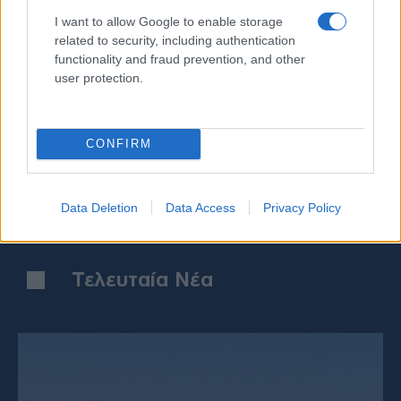
I want to allow Google to enable storage
related to security, including authentication
10/08/2026 - 21:16
functionality and fraud prevention, and other
Σεισμός 7,5 Ρίχτερ στην Κολομβία:
Κ
user protection.
Τουλάχιστον 82 οι νεκροί — Σε
Τ
κατάσταση έκτακτης ανάγκης η
χώρα
CONFIRM
Data Deletion
Data Access
Privacy Policy
Τελευταία Νέα