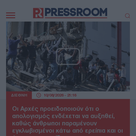
Κεντρική
πλοήγηση
ΠΟΛΙΤΙΚΗ
ΤΟΥΡΚΙΑ
ΟΙΚΟΝΟΜΙΑ
ΕΛΛΑΔΑ
ΕΚΚΛΗΣΙΑ
ΑΜΥΝΑ
ΔΙΕΘΝΗ
ΚΥΠΡΟΣ
MEDIA
LIFESTYLE
SPORTS
ΑΥΤΟΔΙΟΙΚΗΣΗ
AUTO - MOTO
ΓΑΣΤΡΟΝΟΜΙΑ
ΔΙΕΘΝΗ
10/08/2026 - 21:16
ΥΓΕΙΑ
ΤΕΧΝΟΛΟΓΙΑ
ΠΑΡΑΞΕΝΑ
ΖΩΔΙΑ
Οι Αρχές προειδοποιούν ότι ο
ΑΡΘΡΟΓΡΑΦΙΑ
απολογισμός ενδέχεται να αυξηθεί,
καθώς άνθρωποι παραμένουν
εγκλωβισμένοι κάτω από ερείπια και οι