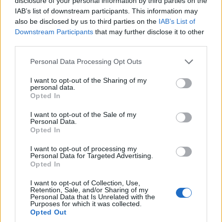
disclosure of your personal information by third parties on the
ΠΟΛΙΤΙΣΜΟΣ
IAB’s list of downstream participants. This information may
10/08/2026 - 20:40
also be disclosed by us to third parties on the
IAB’s List of
Downstream Participants
that may further disclose it to other
Κηδεία Νίκου Καλογερόπουλου: Την
third parties.
Τετάρτη 12/8 στο Α’ Νεκροταφείο
Please note that this website/app uses one or more Google
Personal Data Processing Opt Outs
Αθηνών
services and may gather and store information including but
not limited to your visit or usage behaviour. You may click to
I want to opt-out of the Sharing of my
personal data.
grant or deny consent to Google and its third-party tags to
Opted In
use your data for below specified purposes in below Google
consent section.
I want to opt-out of the Sale of my
Personal Data.
Opted In
I want to opt-out of processing my
Personal Data for Targeted Advertising.
Opted In
I want to opt-out of Collection, Use,
Retention, Sale, and/or Sharing of my
Personal Data that Is Unrelated with the
Purposes for which it was collected.
Opted Out