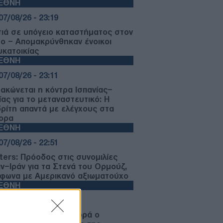
ΙΕΘΝΗ
07/08/26 - 23:19
ιά σε υπόγειο καταστήματος στον
μο – Απομακρύνθηκαν ένοικοι
υκατοικίας
ΙΕΘΝΗ
07/08/26 - 23:11
μακώνεται η κόντρα Ισπανίας–
ίας για το μεταναστευτικό: Η
ρίτη απαντά με ελέγχους στα
ορα
ΙΕΘΝΗ
07/08/26 - 22:51
ters: Πρόοδος στις συνομιλίες
ν–Ιράν για τα Στενά του Ορμούζ,
φωνα με Αμερικανό αξιωματούχο
ΙΕΘΝΗ
07/08/26 - 22:29
 Σερβία για πρώτη φορά ο