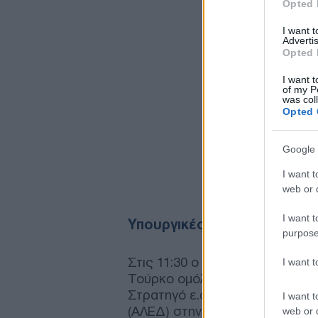
Opted 
I want 
Advertis
Opted 
I want t
of my P
was col
Opted 
Google 
I want t
web or d
I want t
Υπουργικές κατ’ ιδίας συνα
purpose
Στις 11:30 ο Υπουργός Εθνικής
I want 
Τούρκο ομόλογό του, πρώην Αρχ
Στρατηγό ε.α. Γιασάρ Γκιουλέρ
I want t
(ΑΛΕΔ) στην πλατεία Ρηγίλλης.
web or d