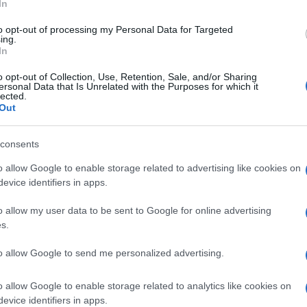
In
ΗΠΑ
για 
to opt-out of processing my Personal Data for Targeted
μετ
ing.
In
φώτ
Ο
o opt-out of Collection, Use, Retention, Sale, and/or Sharing
ersonal Data that Is Unrelated with the Purposes for which it
lected.
Οικ
Out
πλη
άνο
consents
Ε
o allow Google to enable storage related to advertising like cookies on
evice identifiers in apps.
Φρί
φέρ
o allow my user data to be sent to Google for online advertising
για
ντήσεις
Δ
s.
 Αμύνης κ.Νίκος Δένδιας θα συναντηθεί με τον
to allow Google to send me personalized advertising.
Γερ
ηγό Γενικού Επιτελείου της γείτονος,
το 
, στη Λέσχη Αξιωματικών Ενόπλων Δυνάμεων
o allow Google to enable storage related to analytics like cookies on
για
evice identifiers in apps.
Δ