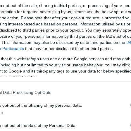
Ζελ
ΓΕΑ που ρώτησε σχετικώς η ιστοσελίδα μας,
to opt-out of the sale, sharing to third parties, or processing of your per
ατζ
ημα συνοδείας του τουρκικού προεδρικού
formation for targeted advertising by us, please use the below opt-out s
τη 
άς από το Υπουργείο Εξωτερικών, επομένως
Δ
r selection. Please note that after your opt-out request is processed y
ροσκάφος μας για να το συνοδέψει».
eing interest-based ads based on personal information utilized by us or
disclosed to third parties prior to your opt-out. You may separately opt-
Τι 
losure of your personal information by third parties on the IAB’s list of
Σ. 
. This information may also be disclosed by us to third parties on the
IA
Ένα
Participants
that may further disclose it to other third parties.
ΤΟ
 that this website/app uses one or more Google services and may gath
including but not limited to your visit or usage behaviour. You may click 
Νέα
 to Google and its third-party tags to use your data for below specifi
μετ
ogle consent section.
Του
Δ
l Data Processing Opt Outs
ΗΠΑ
o opt-out of the Sharing of my personal data.
κυρ
In
έως
Δ
o opt-out of the Sale of my Personal Data.