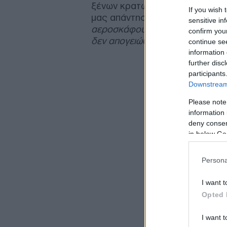
ξένων κρατών, ενώ πηγές του 
If you wish 
μας απάντησαν ότι
«τέτοιο αίτ
sensitive in
αεροσκάφους δεν ήλθε προς εμ
confirm you
δεν απογειώθηκε και κανένα αε
continue se
information 
further disc
participants
Downstream 
Please note
information 
deny consent
in below Go
Persona
I want t
Opted 
I want t