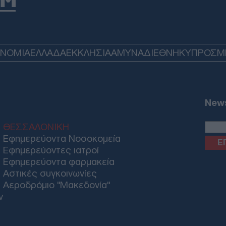
ΗΠΑ
μπλ
χορ
Οίκ
ΟΝΟΜΙΑ
ΕΛΛΑΔΑ
ΕΚΚΛΗΣΙΑ
ΑΜΥΝΑ
ΔΙΕΘΝΗ
ΚΥΠΡΟΣ
M
Δ
Ιρά
Μοτ
ετο
News
αντ
Δ
ΘΕΣΣΑΛΟΝΙΚΗ
Εφημερεύοντα Νοσοκομεία
Εφημερεύοντες ιατροί
Μετ
Ισπ
Εφημερεύοντα φαρμακεία
ελέ
Αστικές συγκοινωνίες
Ε
Αεροδρόμιο "Μακεδονία"
ν
Πέθ
Πιτ