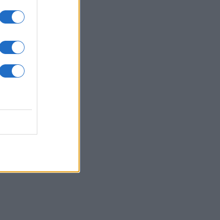
07/08/26 - 20:05
ένει από Patriot η ουκρανική
άμυνα — «Εφιάλτης» για το Κίεβο
ωσικοί βαλλιστικοί πύραυλοι
ΥΡΚΙΑ
07/08/26 - 19:50
κικός Τύπος: Γιατί οι Τούρκοι
τιμούν μαζικά τα ελληνικά νησιά —
ίζα εξπρές και οι χαμηλότερες
ς
ΛΙΤΙΚΗ
07/08/26 - 19:43
ίο και εις το επανιδείν»:
κληρώθηκε η θητεία του
αηλινού πρέσβη Νόαμ Κατζ στην
άδα
ΛΙΤΙΚΗ
07/08/26 - 19:29
φύλιος» στο κόμμα Καρυστιανού -