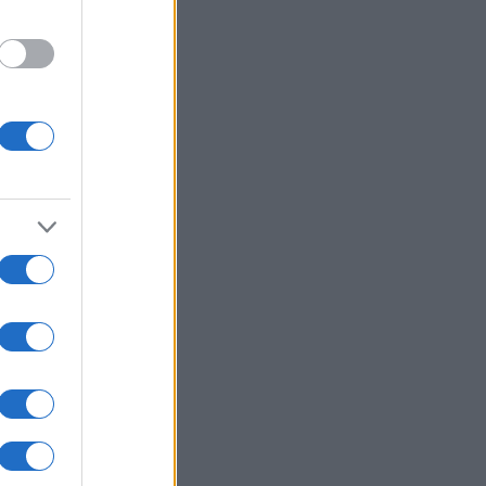
: Νέα αποχαρακτηρισμένα αρχεία
UFO - Γιγαντιαία τρίγωνα,
αλλικές σφαίρες και ανεξήγητα
α
ΙΚΟΝΟΜΙΑ
07/08/26 - 21:10
ονομία: Στο 3,4% υποχώρησε ο
θωρισμός τον Ιούλιο – Μικρή
δος στα τρόφιμα
ΛΛΑΔΑ
07/08/26 - 20:42
κη στην Κρήτη: Τουρίστας
εται να ρώτησε πόσο να πληρώσει
 να ασελγήσει σε 10χρονο κορίτσι!
ΙΕΘΝΗ
07/08/26 - 20:29
μανία: Χάκερ που συνδέονται με
Κρεμλίνο πίσω από το fake βίντεο
 την παραίτηση Μερτς
ΙΕΘΝΗ