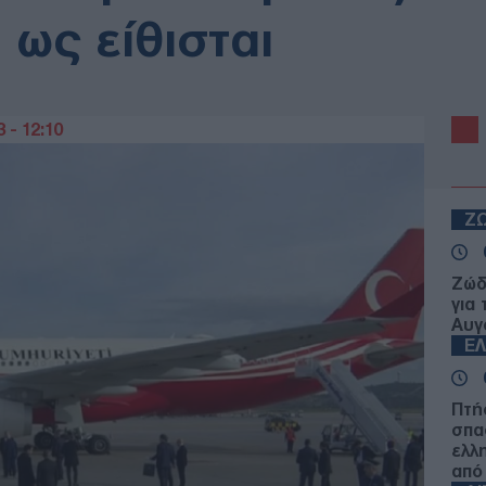
 ως είθισται
 - 12:10
Ζ
Ζώδ
για
Αυγ
Ε
Πτή
σπα
ελλ
από