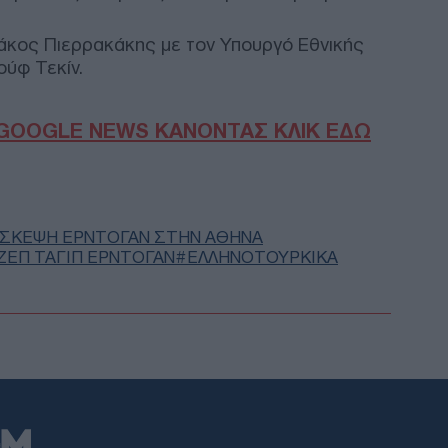
Βολ
«μέ
ριάκος Πιερρακάκης με τον Υπουργό Εθνικής
Δ
ούφ Τεκίν.
Ξηρ
πτώ
GOOGLE NEWS ΚΑΝΟΝΤΑΣ ΚΛΙΚ ΕΔΩ
Ρήν
Δ
Πυρ
ΙΣΚΕΨΗ ΕΡΝΤΟΓΑΝ ΣΤΗΝ ΑΘΗΝΑ
Επι
ΖΕΠ ΤΑΓΙΠ ΕΡΝΤΟΓΑΝ
ΕΛΛΗΝΟΤΟΥΡΚΙΚΑ
ενα
Δ
Σοκ
σκό
άνο
νεκ
Δ