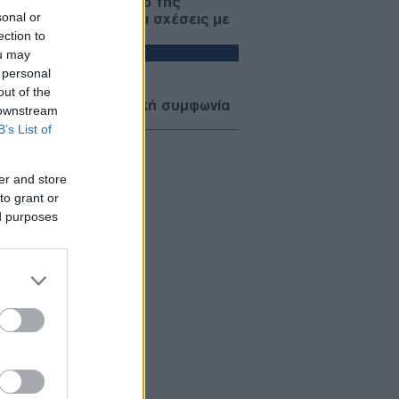
ένσκι — Στο επίκεντρο της
sonal or
έντας ΕΕ, ενέργεια και σχέσεις με
ection to
Ρωσία
ΙΕΘΝΗ
ou may
 personal
07/08/26 - 22:13
out of the
σηματοδοτεί η αμυντική συμφωνία
 downstream
Αραβίας, Τουρκίας και Πακιστάν —
B’s List of
 «ισλαμικό ΝΑΤΟ» στα σκαριά;
ΥΡΚΙΑ
er and store
07/08/26 - 21:59
to grant or
 τουρκική πρόκληση στο Αιγαίο
ed purposes
ά το ελληνικό χωροταξικό για τον
ρισμό: «Καμία νομική συνέπεια»
ΙΕΘΝΗ
07/08/26 - 21:45
: Η Γερουσία ενέκρινε νέες
ώσεις κατά της Ρωσίας - Δασμοί
 500% σε πετρέλαιο και αέριο
ΙΕΘΝΗ
07/08/26 - 21:19