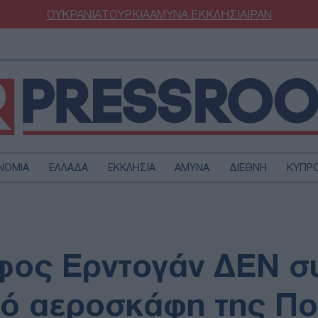
ΟΥΚΡΑΝΙΑ
ΤΟΥΡΚΙΑ
ΑΜΥΝΑ
ΕΚΚΛΗΣΙΑ
ΙΡΑΝ
ΝΟΜΙΑ
ΕΛΛΑΔΑ
ΕΚΚΛΗΣΙΑ
ΑΜΥΝΑ
ΔΙΕΘΝΗ
ΚΥΠΡ
ΟΥΡΚΙΑ
ΟΙΚΟΝΟΜΙΑ
ΜΥΝΑ
ΔΙΕΘΝΗ
FESTYLE
SPORTS
φος Ερντογάν ΔΕΝ σ
ΑΣΤΡΟΝΟΜΙΑ
ΥΓΕΙΑ
ΩΔΙΑ
ΑΡΘΡΟΓΡΑΦΙΑ
πό αεροσκάφη της Πο