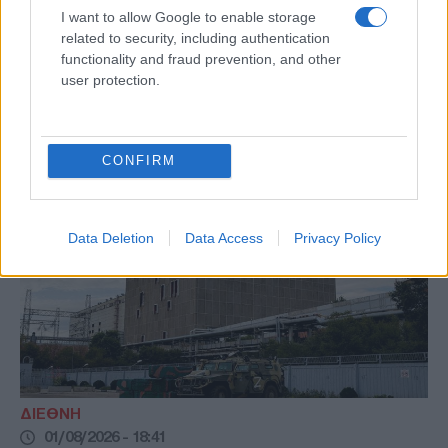
στο δορυφορικό σύστημα επικοινωνιών
I want to allow Google to enable storage
Starlink του Ίλον Μασκ, προκειμένου να
related to security, including authentication
μπορεί να χρησιμοποιείται για την
functionality and fraud prevention, and other
user protection.
υποστήριξη επιθέσεων εναντίον στόχων
εντός του ρωσικού εδάφους.
CONFIRM
Data Deletion
Data Access
Privacy Policy
ΔΙΕΘΝΗ
01/08/2026 - 18:41