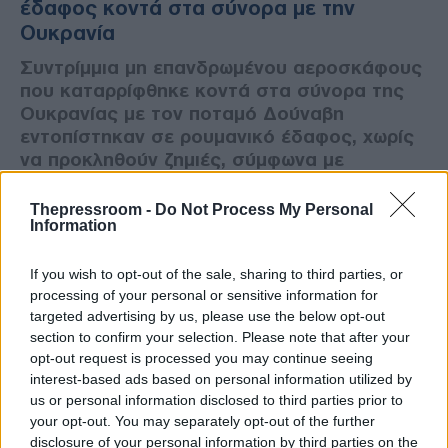
έδαφος κοντά στα σύνορα με την
Ουκρανία
Συντρίμμια μη επανδρωμένου αεροσκάφους
που καταρρίφθηκε κοντά στα σύνορα της
Ουκρανίας με τον ποταμό Δούναβη
εντοπίστηκαν σε ρουμανικό έδαφος, χωρίς
να προκληθούν ζημιές, σύμφωνα με
ανακοίνωση του υπουργείου Άμυνας της
Ρουμανίας.
Thepressroom -
Do Not Process My Personal
Information
If you wish to opt-out of the sale, sharing to third parties, or
processing of your personal or sensitive information for
targeted advertising by us, please use the below opt-out
section to confirm your selection. Please note that after your
opt-out request is processed you may continue seeing
interest-based ads based on personal information utilized by
us or personal information disclosed to third parties prior to
your opt-out. You may separately opt-out of the further
disclosure of your personal information by third parties on the