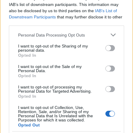
IAB’s list of downstream participants. This information may
also be disclosed by us to third parties on the
IAB’s List of
Downstream Participants
that may further disclose it to other
ΔΙΕΘΝΗ
third parties.
01/08/2026 - 20:18
Please note that this website/app uses one or more Google
Personal Data Processing Opt Outs
Ρωσία: Ανακοίνωσε πλήγματα σε
services and may gather and store information including but
στρατιωτικούς στόχους στην Οδησσό
not limited to your visit or usage behaviour. You may click to
I want to opt-out of the Sharing of my
personal data.
και το Μικολάιβ
grant or deny consent to Google and its third-party tags to
Opted In
use your data for below specified purposes in below Google
Οι ρωσικές ένοπλες δυνάμεις έπληξαν
consent section.
I want to opt-out of the Sale of my
εγκαταστάσεις αποθήκευσης καυσίμων στο
Personal Data.
ουκρανικό λιμάνι της Οδησσού, καθώς και
Opted In
ένα ρυμουλκό σκάφος που, σύμφωνα με τη
I want to opt-out of processing my
Μόσχα, χρησιμοποιούνταν από τις
Personal Data for Targeted Advertising.
ουκρανικές ένοπλες δυνάμεις στο λιμάνι
Opted In
του Μικολάιβ.
I want to opt-out of Collection, Use,
Retention, Sale, and/or Sharing of my
Personal Data that Is Unrelated with the
Purposes for which it was collected.
Opted Out