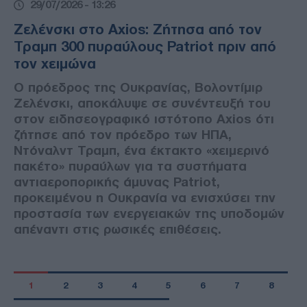
29/07/2026 - 13:26
Ζελένσκι στο Axios: Ζήτησα από τον
Τραμπ 300 πυραύλους Patriot πριν από
τον χειμώνα
Ο πρόεδρος της Ουκρανίας, Βολοντίμιρ
Ζελένσκι, αποκάλυψε σε συνέντευξή του
στον ειδησεογραφικό ιστότοπο Axios ότι
ζήτησε από τον πρόεδρο των ΗΠΑ,
Ντόναλντ Τραμπ, ένα έκτακτο «χειμερινό
πακέτο» πυραύλων για τα συστήματα
αντιαεροπορικής άμυνας Patriot,
προκειμένου η Ουκρανία να ενισχύσει την
προστασία των ενεργειακών της υποδομών
απέναντι στις ρωσικές επιθέσεις.
1
2
3
4
5
6
7
8