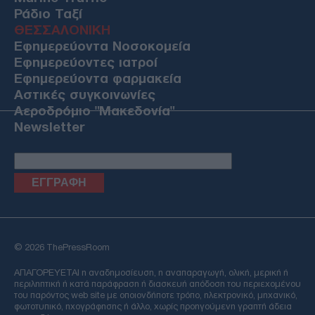
Ράδιο Ταξί
ΘΕΣΣΑΛΟΝΙΚΗ
Εφημερεύοντα Νοσοκομεία
Εφημερεύοντες ιατροί
Εφημερεύοντα φαρμακεία
Αστικές συγκοινωνίες
Αεροδρόμιο "Μακεδονία"
Newsletter
Email
© 2026 ThePressRoom
ΑΠΑΓΟΡΕΥΕΤΑΙ η αναδημοσίευση, η αναπαραγωγή, ολική, μερική ή
περιληπτική ή κατά παράφραση ή διασκευή απόδοση του περιεχομένου
του παρόντος web site με οποιονδήποτε τρόπο, ηλεκτρονικό, μηχανικό,
φωτοτυπικό, ηχογράφησης ή άλλο, χωρίς προηγούμενη γραπτή άδεια