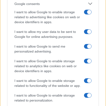
Google consents
I want to allow Google to enable storage
related to advertising like cookies on web or
device identifiers in apps.
I want to allow my user data to be sent to
Google for online advertising purposes.
I want to allow Google to send me
ΔΙΕΘΝΗ
personalized advertising.
01/08/2026 - 19:23
I want to allow Google to enable storage
Independent: Ο Ζελένσκι ζήτησε από τον
related to analytics like cookies on web or
Τραμπ πρόσβαση στο Starlink για
device identifiers in apps.
επιχειρήσεις κατά στόχων στη Ρωσία
I want to allow Google to enable storage
Ο Ουκρανός πρόεδρος Βολοντίμιρ Ζελένσκι
related to functionality of the website or app.
ζήτησε από τον πρόεδρο των ΗΠΑ,
Ντόναλντ Τραμπ, καθώς και από άλλους
I want to allow Google to enable storage
Αμερικανούς αξιωματούχους, να
related to personalization.
διευκολύνουν την πρόσβαση της Ουκρανίας