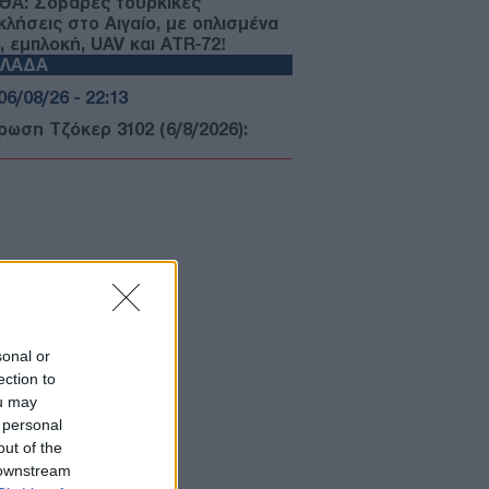
ΘΑ: Σοβαρές τουρκικές
κλήσεις στο Αιγαίο, με οπλισμένα
, εμπλοκή, UAV και ATR-72!
ΛΛΑΔΑ
06/08/26 - 22:13
ρωση Τζόκερ 3102 (6/8/2026):
ί είναι οι τυχεροί αριθμοί που
δίζουν
ΙΕΘΝΗ
06/08/26 - 22:03
: Το Ιρανικό κοινοβούλιο εξετάζει
 απαγόρευση διέλευσης
ρικανικών και ισραηλινών πλοίων
 το Ορμούζ
ΛΛΑΔΑ
sonal or
06/08/26 - 21:31
ection to
ou may
καγιές: Ολοκληρώθηκαν 325
οψίες σε πληγείσες περιοχές -
 personal
τάλληλα κρίθηκαν 118 κτήρια
out of the
ΙΕΘΝΗ
 downstream