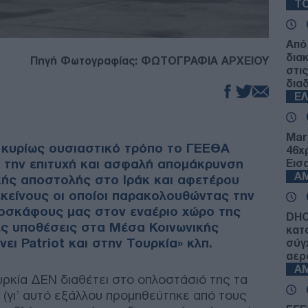
ΤΟ
Από
δια
Πηγή Φωτογραφίας: ΦΩΤΟΓΡΑΦΙΑ ΑΡΧΕΙΟΥ
στι
δια
Ε
Mar
ι κυρίως ουσιαστικό τρόπο το ΓΕΕΘΑ
46χ
 την επιτυχή και ασφαλή απομάκρυνση
Εισ
Α
κής αποστολής στο Ιράκ και αφετέρου
κείνους οι οποίοι παρακολουθώντας την
οσκάφους μας στον εναέριο χώρο της
DHC
ες υποθέσεις στα Μέσα Κοινωνικής
κατ
ει Patriot και στην Τουρκία» κλπ.
σύγ
αερ
Α
ρκία ΔΕΝ διαθέτει στο οπλοστάσιό της τα
 (γι’ αυτό εξάλλου προμηθεύτηκε από τους