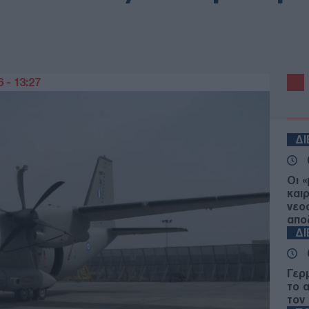
 - 13:27
Δ
Οι 
και
νεο
απο
Δ
Γερ
το 
τον