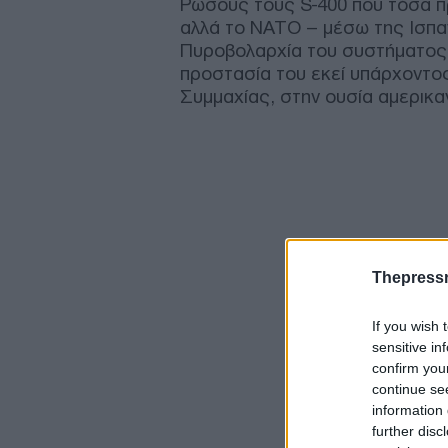
Ρώσους τους S-400 που τόσα π
αλλά το ΝΑΤΟ – μέσω της Ισπαν
Πυροβολαρχία του συστήματος σ
προστασία του εκεί υπάρχοντο
Συμμαχίας, στην ουσία αμερικα
Thepress
If you wish 
sensitive in
confirm you
continue se
information 
further disc