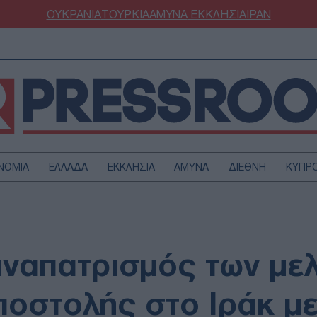
ΟΥΚΡΑΝΙΑ
ΤΟΥΡΚΙΑ
ΑΜΥΝΑ
ΕΚΚΛΗΣΙΑ
ΙΡΑΝ
ΝΟΜΙΑ
ΕΛΛΑΔΑ
ΕΚΚΛΗΣΙΑ
ΑΜΥΝΑ
ΔΙΕΘΝΗ
ΚΥΠΡ
ΟΥΡΚΙΑ
ΟΙΚΟΝΟΜΙΑ
ΜΥΝΑ
ΔΙΕΘΝΗ
FESTYLE
SPORTS
ναπατρισμός των με
ΑΣΤΡΟΝΟΜΙΑ
ΥΓΕΙΑ
ΩΔΙΑ
ΑΡΘΡΟΓΡΑΦΙΑ
ποστολής στο Ιράκ με