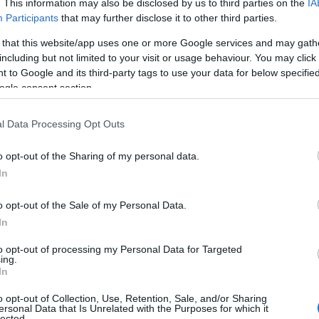
. This information may also be disclosed by us to third parties on the
IA
Participants
that may further disclose it to other third parties.
Γερ
από
 that this website/app uses one or more Google services and may gath
Γκε
including but not limited to your visit or usage behaviour. You may click 
κατ
 to Google and its third-party tags to use your data for below specifi
Δ
ogle consent section.
Συρ
l Data Processing Opt Outs
έκρ
Δαμ
o opt-out of the Sharing of my personal data.
Δ
In
o opt-out of the Sale of my Personal Data.
Was
Τζέ
In
προ
οίνωση του ΓΕΕΘΑ: «Την Πέμπτη 19 Μαρτίου
Δ
to opt-out of processing my Personal Data for Targeted
α ο επαναπατρισμός του ελληνικού
ing.
 Mission Iraq (NMI) από το Ιράκ.
In
Σλο
o opt-out of Collection, Use, Retention, Sale, and/or Sharing
42,
, σε συνεργασία και συντονισμό με τη
ersonal Data that Is Unrelated with the Purposes for which it
Δ
lected.