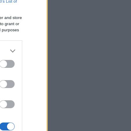
B’s List of
06/08/26 - 21:07
μανία: Τουλάχιστον 25 τραυματίες
 σύγκρουση τραμπ στο
er and store
λζενκίρχεν - Σε σοβαρή
to grant or
άσταση 3 εξ' αυτών
ed purposes
ΙΕΘΝΗ
06/08/26 - 20:50
ία: Νεκροί και τραυματίες από
ηξη σε λεωφορείο κοντά στη
ασκό
ΙΕΘΝΗ
06/08/26 - 20:50
hington Post: Ο Τραμπ θέλει τον
ι Ντι Βανς υποψήφιο για την
εδρία το 2028
ΙΕΘΝΗ
06/08/26 - 20:17
βακία: Ιστορικό ρεκόρ ζέστης με
2 βαθμούς Κελσίου
ΙΕΘΝΗ