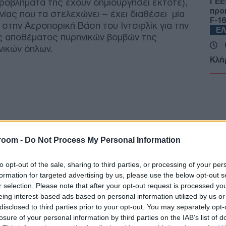
ροβλήματα της έχουν δημιουργήσει έκτοτε),
ΓΕΕ
προ
ίας που τα στελεχώνει – έχει διαθέσει μία
F-16
την Αεροπορική Βάση του Ιντσιρλίκ για την
Ε
ς αποθέματος πυρηνικών βομβών της
νικών όπλων.
Κλή
Αυτο
κερ
Δ
Fars
την
αμε
room -
Do Not Process My Personal Information
από
Ε
to opt-out of the sale, sharing to third parties, or processing of your per
formation for targeted advertising by us, please use the below opt-out s
r selection. Please note that after your opt-out request is processed y
Πυρ
αυτ
eing interest-based ads based on personal information utilized by us or
Ακα
disclosed to third parties prior to your opt-out. You may separately opt-
Δ
losure of your personal information by third parties on the IAB’s list of