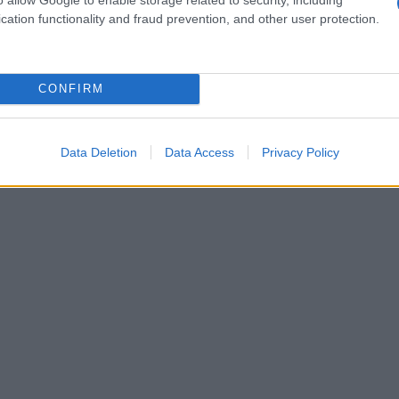
έντ
cation functionality and fraud prevention, and other user protection.
Δ
Κλι
CONFIRM
Ουκ
και
Δ
Data Deletion
Data Access
Privacy Policy
Πολ
κυβ
Του
ΠΟ
Κόμ
εσω
απο
«αρ
Δ