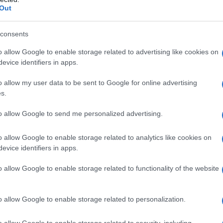
αλή επάνοδο των στελεχών στην Ελλάδα.
Out
Τεχ
ε με τη συμμετοχή μεταγωγικoύ αεροσκάφους
consents
Πεί
ς, ενώ οι ενέργειες κατά τη διεξαγωγή της
επι
 από το Εθνικό Κέντρο Επιχειρήσεων
o allow Google to enable storage related to advertising like cookies on
αντί
evice identifiers in apps.
Δ
o allow my user data to be sent to Google for online advertising
7J Spartan ήταν της ιστορικής 354 Μοίρας
s.
Ζελ
αι η αποστολή ανακοινώθηκε από το ΓΕΕΘΑ
για
ης και την ασφαλή επιστροφή του
ρωσ
to allow Google to send me personalized advertising.
Ε
αν σε αυτό στη βάση του, χωρίς περαιτέρω
αι όχι όπως γινόταν στο (όχι τόσο μακρινό)
o allow Google to enable storage related to analytics like cookies on
έσματα.
evice identifiers in apps.
Στη
κατ
o allow Google to enable storage related to functionality of the website
Mar
Δ
o allow Google to enable storage related to personalization.
Οι 
πρέ
o allow Google to enable storage related to security, including