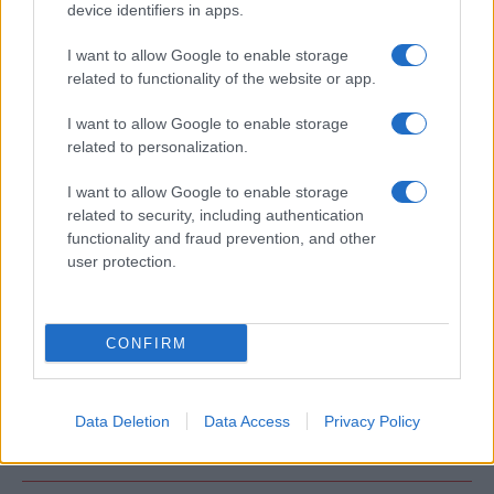
Ροή Ειδήσεων
device identifiers in apps.
I want to allow Google to enable storage
related to functionality of the website or app.
ΖΩΔΙΑ
09/08/26 - 23:43
I want to allow Google to enable storage
Ζώδια: Οι αστρολογικές προβλέψεις για την Δευτέρα 10/8
related to personalization.
από την Αλεξάνδρα Καρτά
ΔΙΕΘΝΗ
I want to allow Google to enable storage
09/08/26 - 23:24
related to security, including authentication
functionality and fraud prevention, and other
Το Σύμφωνο της Μέκκας και η Ανατολική Μεσόγειος:
user protection.
Γιατί η νέα συμμαχία φέρνει πιο κοντά Ισραήλ, Ινδία,
Ελλάδα και Κύπρο
ΕΛΛΑΔΑ
09/08/26 - 23:14
CONFIRM
Εκρηκτικό κοκτέιλ καύσωνα και ανέμων: Στο «κόκκινο»
Αττική, Κυκλάδες και Πελοπόννησος
ΤΟΥΡΚΙΑ
Data Deletion
Data Access
Privacy Policy
09/08/26 - 23:04
Ισραήλ κατά Τουρκίας: «Δίνει στη Χαμάς χώρο για
μυστικές επιχειρήσεις»