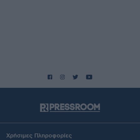
ΑΜΥΝΑ
09/08/26 - 22:02
Α/ΓΕΕΘΑ Στρατηγός Δ.Χούπης : Στα εγκαίνια των νέων
ξενώνων στη νήσο Ρω
ΔΙΕΘΝΗ
09/08/26 - 22:00
Ιράν: Ο Μοτζτάμπα Χαμενεΐ διόρισε τον Μοχσέν Ρεζαΐ
στο Ανώτατο Συμβούλιο Εθνικής Ασφάλειας
ΔΙΕΘΝΗ
09/08/26 - 21:51
Υεμένη: 11 νεκροί από επιθέσεις των Χούθι στο λιμάνι της
Μόχα και στόχευση εγκαταστάσεων της Aramco
ΔΙΕΘΝΗ
09/08/26 - 21:48
Έκθεση IISS: Απρόθυμη και απροετοίμαστη η Ευρώπη
απέναντι στις υβριδικές επιθέσεις της Ρωσίας με drones
ΔΙΕΘΝΗ
09/08/26 - 21:41
Τελεσίγραφο Πενταγώνου στη βιομηχανία όπλων:
Χρήσιμες Πληροφορίες
Δραματική μείωση στα αμερικανικά αποθέματα