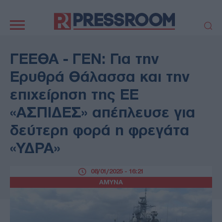
Κεντρική
πλοήγηση
ΠΟΛΙΤΙΚΗ
ΤΟΥΡΚΙΑ
ΓΕΕΘΑ - ΓΕΝ: Για την
ΟΙΚΟΝΟΜΙΑ
ΕΛΛΑΔΑ
Ερυθρά Θάλασσα και την
ΕΚΚΛΗΣΙΑ
ΑΜΥΝΑ
επιχείρηση της ΕΕ
ΔΙΕΘΝΗ
ΚΥΠΡΟΣ
«ΑΣΠΙΔΕΣ» απέπλευσε για
MEDIA
LIFESTYLE
δεύτερη φορά η φρεγάτα
SPORTS
ΑΥΤΟΔΙΟΙΚΗΣΗ
AUTO - MOTO
ΓΑΣΤΡΟΝΟΜΙΑ
«ΥΔΡΑ»
ΥΓΕΙΑ
ΤΕΧΝΟΛΟΓΙΑ
ΠΑΡΑΞΕΝΑ
08/01/2025 - 16:21
ΖΩΔΙΑ
ΑΜΥΝΑ
ΑΡΘΡΟΓΡΑΦΙΑ