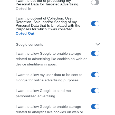
I want to opt-out of processing my
της ΕΕ, της οποίας ηγείται ο Έλλην Υποναύαρχος
Personal Data for Targeted Advertising.
Βασίλειος Γρυπαρης ΠΝ από τη Λάρισα και ο
Opted In
Αρχιπλοίαρχος Κωνσταντίνος Πιτυκάκης ως εν
πλω Διοικητής αυτής, έχουν συνοδεύσει
I want to opt-out of Collection, Use,
Retention, Sale, and/or Sharing of my
περισσότερα από 300 εμπορικά πλοία με
Personal Data that Is Unrelated with the
ασφάλεια πέραν από την επικίνδυνη περιοχή, που
Purposes for which it was collected.
Opted Out
μπορούν να προσβληθούν από τους Χούθι.
Google consents
ΑΚΟΛΟΥΘΗΣΤΕ ΜΑΣ ΣΤΟ GOOGLE
I want to allow Google to enable storage
NEWS ΚΑΝΟΝΤΑΣ ΚΛΙΚ ΕΔΩ
related to advertising like cookies on web or
device identifiers in apps.
I want to allow my user data to be sent to
TAGS
Google for online advertising purposes.
ΓΕΕΘΑ
ΓΕΝ
ΕΡΥΘΡΑ ΘΑΛΑΣΣΑ
ΓΕΝΙΚΟ ΕΠΙΤΕΛΕΙΟ ΝΑΥΤΙΚΟΥ
ΦΡΕΓΑΤΑ ΥΔΡΑ
I want to allow Google to send me
ΕΠΙΧΕΙΡΗΣΗ ΑΣΠΙΔΕΣ
ΕΠΙΧΕΙΡΗΣΗ ASPIDES
ΕΕ
personalized advertising.
I want to allow Google to enable storage
related to analytics like cookies on web or