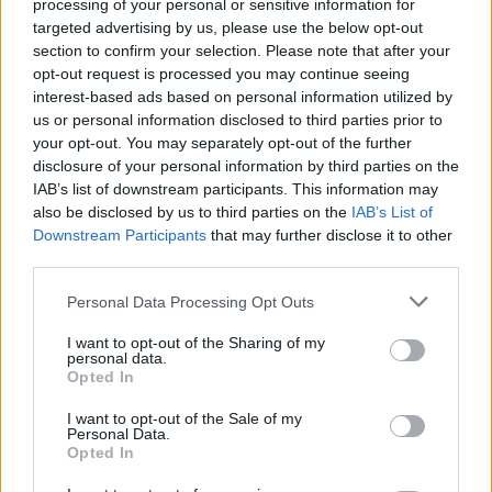
processing of your personal or sensitive information for
targeted advertising by us, please use the below opt-out
section to confirm your selection. Please note that after your
opt-out request is processed you may continue seeing
interest-based ads based on personal information utilized by
us or personal information disclosed to third parties prior to
your opt-out. You may separately opt-out of the further
disclosure of your personal information by third parties on the
IAB’s list of downstream participants. This information may
also be disclosed by us to third parties on the
IAB’s List of
Downstream Participants
that may further disclose it to other
third parties.
Επισημαίνεται ότι και κατά την πρώτη της
Please note that this website/app uses one or more Google
Personal Data Processing Opt Outs
αποστολή η φρεγάτα «ΥΔΡΑ» είχε αποτρέψει
services and may gather and store information including but
επίθεση των Χούθι με drones εναντίον εμπορικού
not limited to your visit or usage behaviour. You may click to
I want to opt-out of the Sharing of my
πλοίου, χρησιμοποιώντας τότε τον κύριο οπλισμό
personal data.
grant or deny consent to Google and its third-party tags to
του σκάφους, δηλαδή το πρωραίο πυροβόλο των
Opted In
use your data for below specified purposes in below Google
5 ιντσών.
consent section.
I want to opt-out of the Sale of my
Personal Data.
Opted In
Στους 11 μήνες που διαρκεί ως τώρα η
επιχείρηση «ΑΣΠΙΔΕΣ», η πολυεθνικής δύναμη