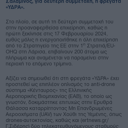
Σαλαμίνος, για δεύτερη συμμετοχή, η φρεγάτα
«ΥΔΡΑ».
Στο πλοίο, σε αυτή τη δεύτερη συμμετοχή του
στην προαναφερθείσα επιχείρηση, καθώς η
πρώτη ξεκίνησε στις 17 Φεβρουαρίου 2024,
ευθύς μόλις η ενεργοποιήθηκε η όλη επιχείρηση
η
από το Στρατηγείο της ΕΕ στην 1
Στρατιά/EU-
OHQ στη Λάρισα, επιβαίνουν 200 άτομα ως
πλήρωμα και αναμένεται να παραμείνει στην
περιοχή το επόμενο τρίμηνο.
Αξίζει να σημειωθεί ότι στη φρεγάτα «ΥΔΡΑ» έχει
προστεθεί ως επιπλέον οπλισμός το anti-drone
σύστημα «Κένταυρος» της Ελληνικής
Αεροπορικής Βιομηχανίας (ΕΑΒ), το οποίο ως
γνωστόν, δοκιμάστηκε επιτυχώς στην Ερυθρά
Θάλασσα καταρρίπτοντας Μη Επανδρωμένες
Αεροοχήματα (UAV) των Χούθι της Υεμένης, όπως
drones-αυτοκτονίας, καθώς και (ertnews.gr/
Γ.Σιδέρης) δύο τηλεκατευθυνόμενους σταθμούς