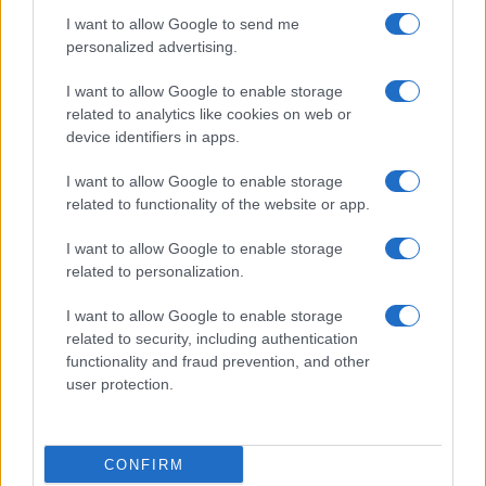
τον τελευταίο καιρό ένα βιβλίο για την ελληνική
I want to allow Google to send me
Ιστορία, του γνωστού Ιστορικού Βασίλη
personalized advertising.
Παναγιωτόπουλου – νομίζω ότι το έχω ξαναπεί. Ο
τίτλος του βιβλίου είναι «Πάντοτε εκ των
I want to allow Google to enable storage
υστέρων». Οφείλω να πω ότι αν κοιτάξετε το
related to analytics like cookies on web or
σήμα του νέου Κέντρου θα δείτε ότι πρώτη λέξη
device identifiers in apps.
είναι «ΠΡΟΟΡΑΝ», προβλέπειν, βλέπει μπροστά.
I want to allow Google to enable storage
related to functionality of the website or app.
I want to allow Google to enable storage
related to personalization.
I want to allow Google to enable storage
related to security, including authentication
functionality and fraud prevention, and other
user protection.
CONFIRM