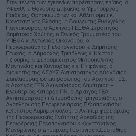
Στην τελετή των εγκαινίων παρέστησαν, επίσης, ο
ΥΦΕΘΑ κ. Θανάσης Δαβάκης, ο Υφυπουργός
Παιδείας, Θρησκευμάτων και Αθλητισμού κ.
Κωνσταντίνος Βλάσης, ο Βουλευτής Ευάγγελος
Γιαννακούρας, ο Αρχηγός ΓΕΕΘΑ Στρατηγός
Δημήτριος Χούπης, ο Γενικός Γραμματέας του
ΥΠΕΘΑ κ. Αντώνιος Οικονόμου, ο
Περιφερειάρχης Πελοποννήσου κ. Δημήτρης
Πτωχός, ο Δήμαρχος Τριπόλεως κ. Κώστας
Τζιούμης, ο Σεβασμιώτατος Μητροπολίτης
Μαντινείας και Κυνουρίας κ.κ. Επιφάνιος, ο
Διοικητής της ΑΣΔΥΣ Αντιστράτηγος Αθανάσιος
Σαπλαούρας ως εκπρόσωπος του Αρχηγού ΓΕΣ,
ο Αρχηγός ΓΕΝ Αντιναύαρχος Δημήτριος –
Ελευθέριος Κατάρας ΠΝ, ο Αρχηγός ΓΕΑ
Αντιπτέραρχος (Ι) Δημοσθένης Γρηγοριάδης, ο
Αναπληρωτής Περιφερειάρχης Πελοποννήσου
κ.Χρήστος Λαμπρόπουλος, ο Αντιπεριφερειάρχης
της Περιφερειακής Ενότητας Αρκαδίας της
Περιφέρειας Πελοποννήσου κ.Κωνσταντίνος
Μανδρώνης ο Δήμαρχος Γορτυνίας κ.Ευστάθιος