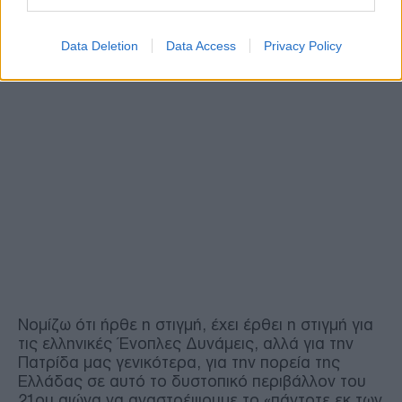
Data Deletion
Data Access
Privacy Policy
Νομίζω ότι ήρθε η στιγμή, έχει έρθει η στιγμή για
τις ελληνικές Ένοπλες Δυνάμεις, αλλά για την
Πατρίδα μας γενικότερα, για την πορεία της
Ελλάδας σε αυτό το δυστοπικό περιβάλλον του
21ου αιώνα να αναστρέψουμε το «πάντοτε εκ των