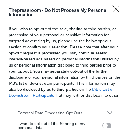
Thepressroom -
Do Not Process My Personal
Information
If you wish to opt-out of the sale, sharing to third parties, or
processing of your personal or sensitive information for
targeted advertising by us, please use the below opt-out
section to confirm your selection. Please note that after your
opt-out request is processed you may continue seeing
interest-based ads based on personal information utilized by
us or personal information disclosed to third parties prior to
your opt-out. You may separately opt-out of the further
disclosure of your personal information by third parties on the
IAB’s list of downstream participants. This information may
also be disclosed by us to third parties on the
IAB’s List of
Downstream Participants
that may further disclose it to other
Πέρα από κάθε περιττή μετριοφροσύνη, θέλω να
third parties.
σας πω ότι η Πατρίδα μας έχει τη φιλοδοξία το
2030 να είναι η ισχυρότερη δύναμη στην
Please note that this website/app uses one or more Google
Personal Data Processing Opt Outs
Ευρωπαϊκή Ένωση στη χρήση Αυτόνομων
services and may gather and store information including but
Οχημάτων στον αέρα, στη θάλασσα, στη στεριά.
not limited to your visit or usage behaviour. You may click to
I want to opt-out of the Sharing of my
personal data.