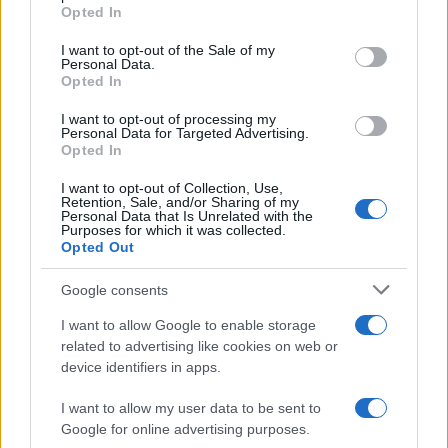
Θα επιδιώξουμε αυτόν τον στόχο με συνέχεια και
grant or deny consent to Google and its third-party tags to
Opted In
συνέπεια, διότι είναι ένας στόχος απαραίτητος
use your data for below specified purposes in below Google
για τη διασφάλιση του μέγιστου αγαθού, της
consent section.
I want to opt-out of the Sale of my
Personal Data.
εθνικής μας επιβίωσης…»
Opted In
I want to opt-out of processing my
Personal Data for Targeted Advertising.
Opted In
I want to opt-out of Collection, Use,
Retention, Sale, and/or Sharing of my
Personal Data that Is Unrelated with the
Purposes for which it was collected.
Opted Out
Google consents
I want to allow Google to enable storage
related to advertising like cookies on web or
device identifiers in apps.
I want to allow my user data to be sent to
Ο ίδιος σε άλλο σημείο αναφέρθηκε και στο
Google for online advertising purposes.
έμβλημα του Κέντρου λέγων τα εξής: «…Διαβάζω