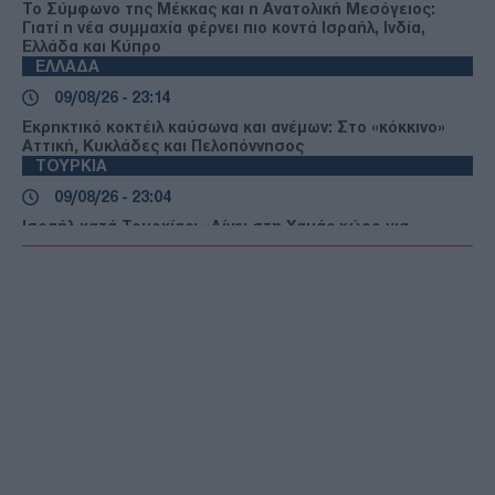
Το Σύμφωνο της Μέκκας και η Ανατολική Μεσόγειος:
Γιατί η νέα συμμαχία φέρνει πιο κοντά Ισραήλ, Ινδία,
Ελλάδα και Κύπρο
ΕΛΛΑΔΑ
09/08/26 - 23:14
Εκρηκτικό κοκτέιλ καύσωνα και ανέμων: Στο «κόκκινο»
Αττική, Κυκλάδες και Πελοπόννησος
ΤΟΥΡΚΙΑ
09/08/26 - 23:04
Ισραήλ κατά Τουρκίας: «Δίνει στη Χαμάς χώρο για
μυστικές επιχειρήσεις»
ΔΙΕΘΝΗ
09/08/26 - 23:00
Ευρώπη σε κλοιό καύσωνα και ξηρασίας – Ποτάμια
στερεύουν και δάση παραδίδονται στις φλόγες
ΕΛΛΑΔΑ
09/08/26 - 22:54
Νεκρός 66χρονος στην Ιβήρων – Είχε καταγγείλει
ξυλοδαρμό από συγγενείς του
ΔΙΕΘΝΗ
09/08/26 - 22:24