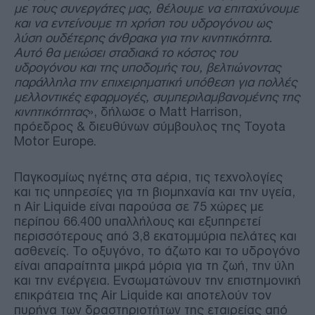
με τους συνεργάτες μας, θέλουμε να επιταχύνουμε
και να εντείνουμε τη χρήση του υδρογόνου ως
λύση ουδέτερης άνθρακα για την κινητικότητα.
Αυτό θα μειώσει σταδιακά το κόστος του
υδρογόνου και της υποδομής του, βελτιώνοντας
παράλληλα την επιχειρηματική υπόθεση για πολλές
μελλοντικές εφαρμογές, συμπεριλαμβανομένης της
κινητικότητας
», δήλωσε ο Matt Harrison,
πρόεδρος & διευθύνων σύμβουλος της Toyota
Motor Europe.
Παγκοσμίως ηγέτης στα αέρια, τις τεχνολογίες
και τις υπηρεσίες για τη βιομηχανία και την υγεία,
η Air Liquide είναι παρούσα σε 75 χώρες με
περίπου 66.400 υπαλλήλους και εξυπηρετεί
περισσότερους από 3,8 εκατομμύρια πελάτες και
ασθενείς. Το οξυγόνο, το άζωτο και το υδρογόνο
είναι απαραίτητα μικρά μόρια για τη ζωή, την ύλη
και την ενέργεια. Ενσωματώνουν την επιστημονική
επικράτεια της Air Liquide και αποτελούν τον
πυρήνα των δραστηριοτήτων της εταιρείας από