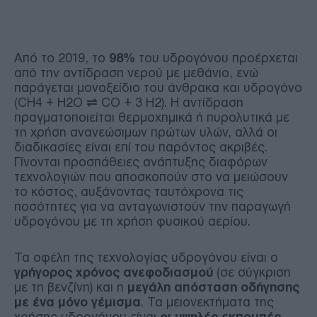
Από το 2019, το
98%
του υδρογόνου προέρχεται
από την αντίδραση νερού με μεθάνιο, ενώ
παράγεται μονοξείδιο του άνθρακα και υδρογόνο
(CH4 + H2O ⇌ CO + 3 H2). Η αντίδραση
πραγματοποιείται θερμοχημικά ή πυρολυτικά με
τη χρήση ανανεώσιμων πρώτων υλών, αλλά οι
διαδικασίες είναι επί του παρόντος ακριβές.
Γίνονται προσπάθειες ανάπτυξης διαφόρων
τεχνολογιών που αποσκοπούν στο να μειώσουν
το κόστος, αυξάνοντας ταυτόχρονα τις
ποσότητες για να ανταγωνιστούν την παραγωγή
υδρογόνου με τη χρήση φυσικού αερίου.
Τα οφέλη της τεχνολογίας υδρογόνου είναι ο
γρήγορος χρόνος ανεφοδιασμού
(σε σύγκριση
με τη βενζίνη) και η
μεγάλη απόσταση οδήγησης
με ένα μόνο γέμισμα
. Τα μειονεκτήματα της
χρήσης υδρογόνου είναι
οι υψηλές εκπομπές