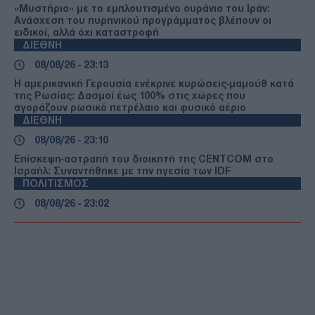
«Μυστήριο» με το εμπλουτισμένο ουράνιο του Ιράν:
Ανάσχεση του πυρηνικού προγράμματος βλέπουν οι
ειδικοί, αλλά όχι καταστροφή
ΔΙΕΘΝΗ
08/08/26 - 23:13
Η αμερικανική Γερουσία ενέκρινε κυρώσεις-μαμούθ κατά
της Ρωσίας: Δασμοί έως 100% στις χώρες που
αγοράζουν ρωσικό πετρέλαιο και φυσικό αέριο
ΔΙΕΘΝΗ
08/08/26 - 23:10
Επίσκεψη-αστραπή του διοικητή της CENTCOM στο
Ισραήλ: Συναντήθηκε με την ηγεσία των IDF
ΠΟΛΙΤΙΣΜΟΣ
08/08/26 - 23:02
Νέα ευρήματα αλλάζουν τα δεδομένα για τη Μινωική
Έκρηξη στη Σαντορίνη: Έναν αιώνα αργότερα η
καταστροφή;
ΟΙΚΟΛΟΓΙΑ
08/08/26 - 23:00
Επιστημονική πρόβλεψη-σοκ: Πώς θα είναι η
καθημερινότητά μας το 2100 αν η θερμοκρασία ανέβει 4