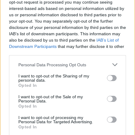
opt-out request is processed you may continue seeing
τμήματα οχημάτων. Αρχικά θα δοθεί έμφαση στα
interest-based ads based on personal information utilized by
λεωφορεία, τα ελαφρά επαγγελματικά οχήματα
us or personal information disclosed to third parties prior to
και τα αυτοκίνητα, με περαιτέρω στόχο την
your opt-out. You may separately opt-out of the further
επιτάχυνση της κατηγορίας των βαρέων
disclosure of your personal information by third parties on the
φορτηγών.
IAB’s list of downstream participants. This information may
also be disclosed by us to third parties on the
IAB’s List of
Διερευνώντας κοινές ευκαιρίες, οι τρεις κύριοι
Downstream Participants
that may further disclose it to other
παράγοντες της κινητικότητας υδρογόνου θα
third parties.
συμβάλουν στην εμφάνιση νέων οικοσυστημάτων
Please note that this website/app uses one or more Google
υδρογόνου σε ολόκληρη την Ευρώπη, ένα βασικό
Personal Data Processing Opt Outs
services and may gather and store information including but
βήμα για την τόνωση της ζήτησης και τη
not limited to your visit or usage behaviour. You may click to
I want to opt-out of the Sharing of my
διευκόλυνση της πρόσβασης υδρογόνου για
personal data.
grant or deny consent to Google and its third-party tags to
άλλες εφαρμογές κινητικότητας.
Opted In
use your data for below specified purposes in below Google
consent section.
I want to opt-out of the Sale of my
Personal Data.
Opted In
I want to opt-out of processing my
Personal Data for Targeted Advertising.
Opted In