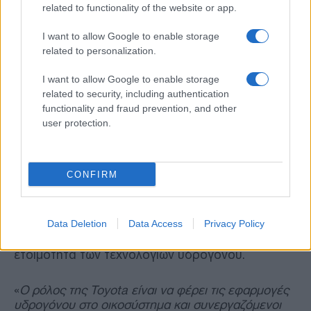
related to functionality of the website or app.
Αυτό περιλαμβάνει τις υποδομές και τους
I want to allow Google to enable storage
σταθμούς ανεφοδιασμού, καθώς και
related to personalization.
ολοκληρωμένες προσφορές οχημάτων (μίσθωση
και εξυπηρέτηση) σε εταιρείες ταξί, φορείς
I want to allow Google to enable storage
εκμετάλλευσης στόλου, τοπικές αρχές και
related to security, including authentication
άλλους. Η ενσωμάτωση διαφορετικών
functionality and fraud prevention, and other
εφαρμογών και έργων σε ένα οικοσύστημα
user protection.
υδρογόνου, όπου η προσφορά και η ζήτηση
συναντώνται, αποσκοπεί στην δημιουργία ενός
κύκλου που θα επιτρέψει στη συνολική υποδομή
CONFIRM
υδρογόνου να ωριμάσει περαιτέρω. Αυτή η
πρωτοβουλία αντιπροσωπεύει ένα ακόμη βήμα
στην πορεία της απαλλαγής από τις ανθρακούχες
Data Deletion
Data Access
Privacy Policy
εκπομπές, που συνάδει με την ισχυρότερη
εστίαση από τις ευρωπαϊκές κυβερνήσεις και την
ετοιμότητα των τεχνολογιών υδρογόνου.
«
Ο ρόλος της Toyota είναι να φέρει τις εφαρμογές
υδρογόνου στο οικοσύστημα και συνεργαζόμενοι