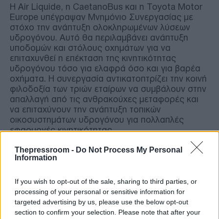
Η Air Liquide, η CaetanoBus και η Toyota Motor
Europe υπέγραψαν Μνημόνιο Συνεργασίας με
στόχο την ανάπτυξη ολοκληρωμένων λύσεων
υδρογόνου. Αυτό θα περιλαμβάνει ανάπτυξη
υποδομών και στόλους οχημάτων για να
επιταχυνθεί η επέκταση της κινητικότητας
υδρογόνου τόσο για ελαφρά όσο και για βαρέα
οχήματα. Η συνεργασία αντικατοπτρίζει την κοινή
φιλοδοξία των τριών εταίρων να συμβάλουν στην
απαλλαγή από τις ανθρακούχες μεταφορές και
να επιταχύνουν την ανάπτυξη τοπικών
οικοσυστημάτων υδρογόνου για πολλαπλές
εφαρμογές κινητικότητας.
Thepressroom -
Do Not Process My Personal
Οι τρεις εταιρείες θα χρησιμοποιήσουν την
Information
τεχνογνωσία τους για να αντιμετωπίσουν
ολόκληρη την αλυσίδα της κινητικότητας
If you wish to opt-out of the sale, sharing to third parties, or
υδρογόνου, από την παραγωγή, διανομή και
processing of your personal or sensitive information for
υποδομή ανεφοδιασμού υδρογόνου από
targeted advertising by us, please use the below opt-out
ανανεώσιμες πηγές ή χαμηλές εκπομπές
section to confirm your selection. Please note that after your
άνθρακα, έως την ανάπτυξη σε διαφορετικά