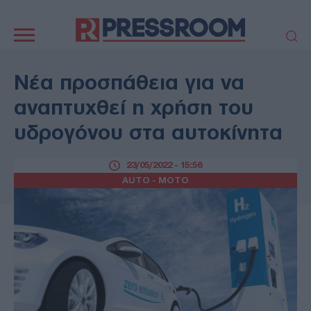
Κεντρική
πλοήγηση
ΠΟΛΙΤΙΚΗ
ΤΟΥΡΚΙΑ
Νέα προσπάθεια για να
ΟΙΚΟΝΟΜΙΑ
ΕΛΛΑΔΑ
αναπτυχθεί η χρήση του
ΕΚΚΛΗΣΙΑ
ΑΜΥΝΑ
υδρογόνου στα αυτοκίνητα
ΔΙΕΘΝΗ
ΚΥΠΡΟΣ
MEDIA
LIFESTYLE
23/05/2022 - 15:56
SPORTS
ΑΥΤΟΔΙΟΙΚΗΣΗ
AUTO - MOTO
AUTO - MOTO
ΓΑΣΤΡΟΝΟΜΙΑ
ΥΓΕΙΑ
ΤΕΧΝΟΛΟΓΙΑ
ΠΑΡΑΞΕΝΑ
ΖΩΔΙΑ
ΑΡΘΡΟΓΡΑΦΙΑ