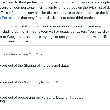
Δ
Α. Η δήλωση αυτή έρχεται ενώ η κυβέρνηση
disclosed to third parties prior to your opt-out. You may separately opt-
σχυρή ναυτική «αρμάδα» στη Δυτική Ασία,
losure of your personal information by third parties on the IAB’s list of
 Ισλαμική Δημοκρατία.
. This information may also be disclosed by us to third parties on the
IA
Κλι
Participants
that may further disclose it to other third parties.
Ουκ
και
 that this website/app uses one or more Google services and may gath
Δ
including but not limited to your visit or usage behaviour. You may click 
 to Google and its third-party tags to use your data for below specifi
ogle consent section.
Πολ
κυβ
Του
l Data Processing Opt Outs
ΠΟ
o opt-out of the Sharing of my personal data.
In
Κόμ
εσω
απο
o opt-out of the Sale of my Personal Data.
«αρ
In
Δ
to opt-out of processing my Personal Data for Targeted
ing.
In
Βανς
δια