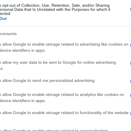
o opt-out of Collection, Use, Retention, Sale, and/or Sharing
εξα
ersonal Data that Is Unrelated with the Purposes for which it
Δ
lected.
Out
Διπ
consents
για
δημ
o allow Google to enable storage related to advertising like cookies on
Α
evice identifiers in apps.
ΣΣΕ
o allow my user data to be sent to Google for online advertising
παρ
s.
φετ
Δ
to allow Google to send me personalized advertising.
«Άξονα του Κακού» ήταν άμεση και
o allow Google to enable storage related to analytics like cookies on
Reu
evice identifiers in apps.
για
 Κασέμ, ξεκαθάρισε πως μια επίθεση στο Ιράν
Ορμ
 την οργάνωση, προειδοποιώντας ότι
o allow Google to enable storage related to functionality of the website
επί
Ε
γεί».
o allow Google to enable storage related to personalization.