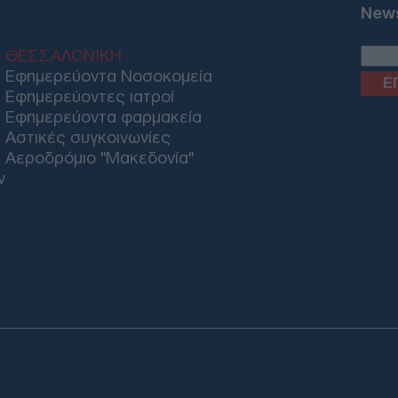
News
Μέτ
ΘΕΣΣΑΛΟΝΙΚΗ
κατ
Εφημερεύοντα Νοσοκομεία
παρ
Τρα
Εφημερεύοντες ιατροί
Δ
Εφημερεύοντα φαρμακεία
Αστικές συγκοινωνίες
Αεροδρόμιο "Μακεδονία"
Ομά
ν
Στε
έγκ
Δ
Ρου
Δού
bla
Τσε
Δ
Άξο
Email