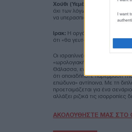
Χούθι (Υεμένη):
Χαρακτήρισαν 
όχι των λόγων», δηλώνοντας έτ
I want t
να υπερασπιστούν την Τεχεράν
authenti
Ιρακ:
Η οργάνωση Κατάιμπ Χεζμ
ότι «θα γευτούν τον πιο πικρό
Οι ισραηλινές στρατιωτικές πη
«ωρολογιακή βόμβα» που απειλε
Θάλασσα, ενώ τονίζουν πως έχ
ότι οποιαδήποτε παρέμβαση της
επώδυνα» αντίποινα. Με τη διπλ
προετοιμάζεται για ένα σενάρι
αλλάξει ριζικά τις ισορροπίες 
ΑΚΟΛΟΥΘΗΣΤΕ ΜΑΣ ΣΤΟ 