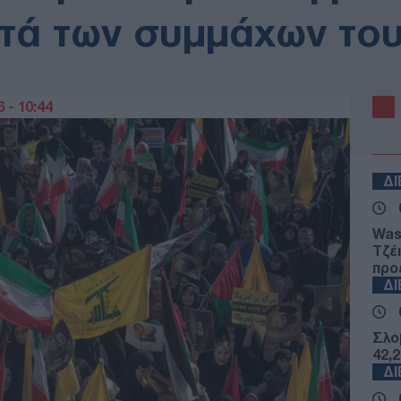
τά των συμμάχων του
 - 10:44
Δ
Was
Τζέ
προ
Δ
Σλο
42,
Δ