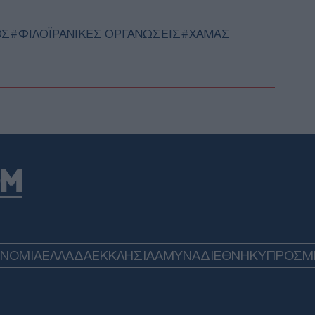
ΟΣ
ΦΙΛΟΪΡΑΝΙΚΕΣ ΟΡΓΑΝΩΣΕΙΣ
ΧΑΜΑΣ
5 Α
Σάμ
Δ
Επί
ηγε
βομ
υπο
Δ
ΕΕ:
συν
τρί
Ε
ΟΝΟΜΙΑ
ΕΛΛΑΔΑ
ΕΚΚΛΗΣΙΑ
ΑΜΥΝΑ
ΔΙΕΘΝΗ
ΚΥΠΡΟΣ
M
Χαλ
βλά
Δ