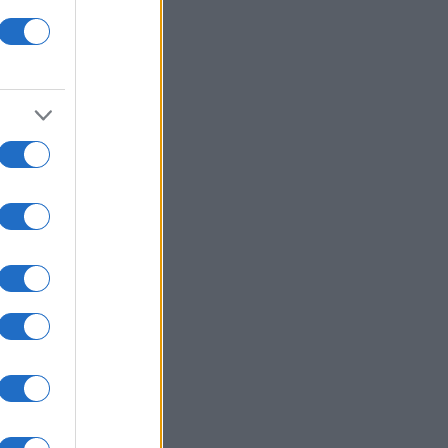
ιρετικά δύσκολοι άνθρωποι»
ΙΕΘΝΗ
06/08/26 - 17:51
λωματική ένταση Μόσχας-Παρισιού
 την απέλαση Ρωσίδας
οσιογράφου από τη Γαλλία
ΜΥΝΑ
06/08/26 - 17:47
, ΣΜΥ, ΣΜΥΑ: Πρόσκληση να
ουσιαστούν προς κατάταξη οι
ινοί πρωτοετείς τους
ΙΕΘΝΗ
06/08/26 - 17:30
ters: Ιράν και Ομάν συμφώνησαν
 τον έλεγχο των Στενών του
ούζ - Τα τέλη διέλευσης στο
κεντρο
ΛΛΑΔΑ
06/08/26 - 17:21