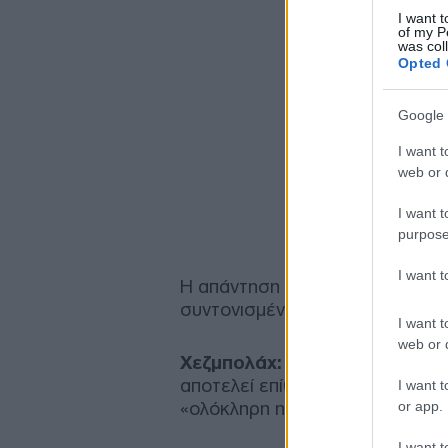
I want t
of my P
was col
Opted 
Google 
I want t
web or d
I want t
purpose
I want 
Η απάντηση από τον λεγόμενο 
συντονισμένη:
I want t
web or d
Χεζμπολάχ:
Ο ηγέτης της, Ναΐμ
αποτελεί επίθεση και στην ίδια
I want t
or app.
«ολόκληρη η περιοχή θα αναφλε
I want t