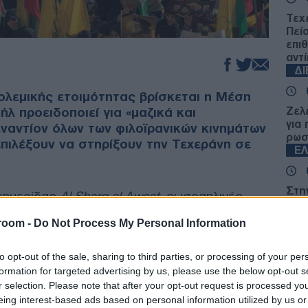
Τεχ
Πεί
επι
αντί
Δ
ολεμικής ετοιμότητας βρίσκεται η Μέση
λ προειδοποιεί για «μαζικά και
Ζελ
για
ναντίον όλων των φιλοϊρανικών κινημάτων
ρωσ
πιλέξουν να στηρίξουν την Τεχεράνη σε
Ε
Στη
φημερίδας
Al-Sharq al-Awsat
, οι ισραηλινές
κατ
επιθέσεις σε πολλαπλά μέτωπα,
Mar
room -
Do Not Process My Personal Information
τον Λίβανο, τους
Χούθι
στην Υεμένη και
Δ
to opt-out of the sale, sharing to third parties, or processing of your per
Οι 
formation for targeted advertising by us, please use the below opt-out s
τανιάχου επιβεβαίωσε πως ο στρατός
πρέ
r selection. Please note that after your opt-out request is processed y
υραυλικά πλήγματα κατά του Ιράν, παράλληλα
έντ
eing interest-based ads based on personal information utilized by us or