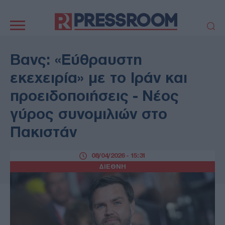
Κεντρική
πλοήγηση
ΠΟΛΙΤΙΚΗ
ΤΟΥΡΚΙΑ
Βανς: «Εύθραυστη
ΟΙΚΟΝΟΜΙΑ
ΕΛΛΑΔΑ
εκεχειρία» με το Ιράν και
ΕΚΚΛΗΣΙΑ
ΑΜΥΝΑ
προειδοποιήσεις - Νέος
ΔΙΕΘΝΗ
ΚΥΠΡΟΣ
γύρος συνομιλιών στο
MEDIA
LIFESTYLE
Πακιστάν
SPORTS
ΑΥΤΟΔΙΟΙΚΗΣΗ
AUTO - MOTO
ΓΑΣΤΡΟΝΟΜΙΑ
08/04/2026 - 15:31
ΥΓΕΙΑ
ΤΕΧΝΟΛΟΓΙΑ
ΔΙΕΘΝΗ
ΠΑΡΑΞΕΝΑ
ΖΩΔΙΑ
ΑΡΘΡΟΓΡΑΦΙΑ