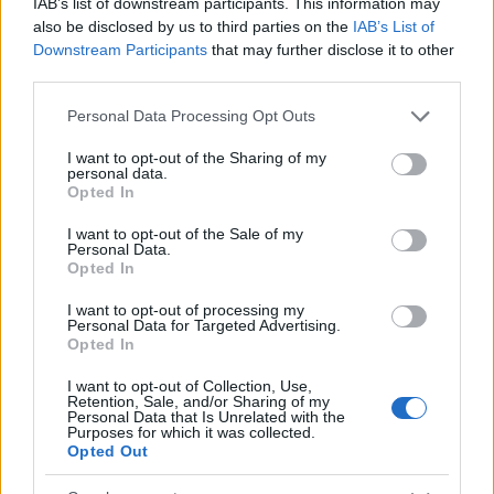
IAB’s list of downstream participants. This information may
also be disclosed by us to third parties on the
IAB’s List of
Downstream Participants
that may further disclose it to other
third parties.
Σύμφωνα με πληροφορίες που μεταδίδονται από
Please note that this website/app uses one or more Google
Personal Data Processing Opt Outs
ιρανικά μέσα ενημέρωσης, εξετάζεται το
services and may gather and store information including but
ενδεχόμενο ο Τζέι Ντι Βανς να ηγηθεί της
not limited to your visit or usage behaviour. You may click to
I want to opt-out of the Sharing of my
personal data.
αμερικανικής αντιπροσωπείας στις
grant or deny consent to Google and its third-party tags to
Opted In
διαπραγματεύσεις. Ωστόσο, μέχρι στιγμής δεν
use your data for below specified purposes in below Google
υπάρχει επίσημη επιβεβαίωση από την
consent section.
I want to opt-out of the Sale of my
Ουάσινγκτον.
Personal Data.
Opted In
I want to opt-out of processing my
ΑΚΟΛΟΥΘΗΣΤΕ ΜΑΣ ΣΤΟ GOOGLE
Personal Data for Targeted Advertising.
NEWS ΚΑΝΟΝΤΑΣ ΚΛΙΚ ΕΔΩ
Opted In
I want to opt-out of Collection, Use,
Retention, Sale, and/or Sharing of my
Personal Data that Is Unrelated with the
TAGS
Purposes for which it was collected.
Opted Out
ΕΚΕΧΕΙΡΙΑ ΗΠΑ-ΙΡΑΝ
ΤΖΕΙ ΝΤΙ ΒΑΝΣ
ΣΥΝΟΜΙΛΙΕΣ ΗΠΑ-ΙΡΑΝ
ΙΡΑΝ
ΗΠΑ