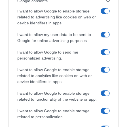
Google consents
ΕΠΙΘΕΣΗ ΗΠΑ-ΙΣΡΑΗΛ ΣΤΟ ΙΡΑΝ
ΠΟΛΕΜΟΣ ΣΤΗ ΜΕΣΗ ΑΝΑΤΟΛΗ
ΠΟΛΕΜΟΣ ΣΤΟ ΙΡΑΝ
I want to allow Google to enable storage
related to advertising like cookies on web or
device identifiers in apps.
Ροή Ειδήσεων
I want to allow my user data to be sent to
Google for online advertising purposes.
I want to allow Google to send me
ΔΙΕΘΝΗ
personalized advertising.
08/08/26 - 23:21
«Μυστήριο» με το εμπλουτισμένο ουράνιο του Ιράν:
I want to allow Google to enable storage
Ανάσχεση του πυρηνικού προγράμματος βλέπουν οι
related to analytics like cookies on web or
ειδικοί, αλλά όχι καταστροφή
device identifiers in apps.
ΔΙΕΘΝΗ
08/08/26 - 23:13
I want to allow Google to enable storage
Η αμερικανική Γερουσία ενέκρινε κυρώσεις-μαμούθ κατά
related to functionality of the website or app.
της Ρωσίας: Δασμοί έως 100% στις χώρες που
αγοράζουν ρωσικό πετρέλαιο και φυσικό αέριο
I want to allow Google to enable storage
ΔΙΕΘΝΗ
related to personalization.
08/08/26 - 23:10