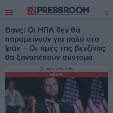
Κεντρική
πλοήγηση
ΠΟΛΙΤΙΚΗ
ΤΟΥΡΚΙΑ
Βανς: Οι ΗΠΑ δεν θα
ΟΙΚΟΝΟΜΙΑ
ΕΛΛΑΔΑ
παραμείνουν για πολύ στο
ΕΚΚΛΗΣΙΑ
ΑΜΥΝΑ
Ιράν – Οι τιμές της βενζίνης
ΔΙΕΘΝΗ
ΚΥΠΡΟΣ
θα ξαναπέσουν σύντομα
MEDIA
LIFESTYLE
SPORTS
ΑΥΤΟΔΙΟΙΚΗΣΗ
28/03/2026 - 17:27
AUTO - MOTO
ΓΑΣΤΡΟΝΟΜΙΑ
ΔΙΕΘΝΗ
ΥΓΕΙΑ
ΤΕΧΝΟΛΟΓΙΑ
ΠΑΡΑΞΕΝΑ
ΖΩΔΙΑ
ΑΡΘΡΟΓΡΑΦΙΑ