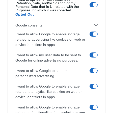
Retention, Sale, and/or Sharing of my
Personal Data that Is Unrelated with the
Purposes for which it was collected.
ΑΚΟΛΟΥΘΗΣΤΕ ΜΑΣ ΣΤΟ GOOGLE
Opted Out
NEWS ΚΑΝΟΝΤΑΣ ΚΛΙΚ ΕΔΩ
Google consents
I want to allow Google to enable storage
TAGS
related to advertising like cookies on web or
device identifiers in apps.
ΤΖΕΙ ΝΤΙ ΒΑΝΣ
ΑΝΤΙΠΡΟΕΔΡΟΣ ΗΠΑ
ΙΡΑΝ
ΙΣΡΑΗΛ
ΗΠΑ
ΕΠΙΘΕΣΗ ΗΠΑ-ΙΣΡΑΗΛ ΣΤΟ ΙΡΑΝ
I want to allow my user data to be sent to
ΠΟΛΕΜΟΣ ΣΤΗ ΜΕΣΗ ΑΝΑΤΟΛΗ
ΠΟΛΕΜΟΣ ΣΤΟ ΙΡΑΝ
Google for online advertising purposes.
I want to allow Google to send me
personalized advertising.
Ροή Ειδήσεων
I want to allow Google to enable storage
related to analytics like cookies on web or
ΔΙΕΘΝΗ
device identifiers in apps.
09/08/26 - 11:31
I want to allow Google to enable storage
Αυστραλία: Δύο επιβατηγά αεροπλάνα απέφυγαν παρά
related to functionality of the website or app.