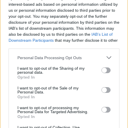
interest-based ads based on personal information utilized by
us or personal information disclosed to third parties prior to
your opt-out. You may separately opt-out of the further
disclosure of your personal information by third parties on the
IAB’s list of downstream participants. This information may
also be disclosed by us to third parties on the
IAB’s List of
Παράλληλα, ο αντιπρόεδρος των ΗΠΑ
Downstream Participants
that may further disclose it to other
αναφέρθηκε και στις οικονομικές επιπτώσεις της
third parties.
σύγκρουσης, αναγνωρίζοντας την άνοδο των
τιμών των καυσίμων. Εξέφρασε, ωστόσο, την
Please note that this website/app uses one or more Google
Personal Data Processing Opt Outs
εκτίμηση ότι η κατάσταση θα εξομαλυνθεί
services and may gather and store information including but
σύντομα, υποστηρίζοντας ότι με την ολοκλήρωση
not limited to your visit or usage behaviour. You may click to
I want to opt-out of the Sharing of my
personal data.
των στρατιωτικών επιχειρήσεων οι τιμές της
grant or deny consent to Google and its third-party tags to
Opted In
βενζίνης θα υποχωρήσουν.
use your data for below specified purposes in below Google
consent section.
I want to opt-out of the Sale of my
Personal Data.
Οι δηλώσεις αυτές αποτυπώνουν τη στρατηγική
Opted In
της αμερικανικής πλευράς για περιορισμένης
διάρκειας στρατιωτική εμπλοκή, σε μια περίοδο
I want to opt-out of processing my
Personal Data for Targeted Advertising.
όπου η ένταση στην περιοχή παραμένει υψηλή και
Opted In
οι διεθνείς αγορές επηρεάζονται άμεσα από τις
εξελίξεις.
I want to opt-out of Collection, Use,