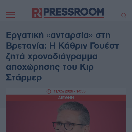
Κεντρική
πλοήγηση
ΠΟΛΙΤΙΚΗ
ΤΟΥΡΚΙΑ
Εργατική «ανταρσία» στη
ΟΙΚΟΝΟΜΙΑ
ΕΛΛΑΔΑ
Βρετανία: Η Κάθριν Γουέστ
ΕΚΚΛΗΣΙΑ
ΑΜΥΝΑ
ζητά χρονοδιάγραμμα
ΔΙΕΘΝΗ
ΚΥΠΡΟΣ
αποχώρησης του Κιρ
MEDIA
LIFESTYLE
Στάρμερ
SPORTS
ΑΥΤΟΔΙΟΙΚΗΣΗ
AUTO - MOTO
ΓΑΣΤΡΟΝΟΜΙΑ
11/05/2026 - 14:55
ΥΓΕΙΑ
ΤΕΧΝΟΛΟΓΙΑ
ΔΙΕΘΝΗ
ΠΑΡΑΞΕΝΑ
ΖΩΔΙΑ
ΑΡΘΡΟΓΡΑΦΙΑ