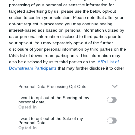
processing of your personal or sensitive information for
targeted advertising by us, please use the below opt-out
section to confirm your selection. Please note that after your
opt-out request is processed you may continue seeing
Η ίδια ενημέρωσε επίσημα το πρωθυπουργικό
interest-based ads based on personal information utilized by
γραφείο ότι βρίσκεται σε διαδικασία
us or personal information disclosed to third parties prior to
συγκέντρωσης υπογραφών από βουλευτές των
your opt-out. You may separately opt-out of the further
Εργατικών, με στόχο να πιεστεί ο Πρωθυπουργός
disclosure of your personal information by third parties on the
να ορίσει την εκλογή νέου ηγέτη για τον
IAB’s list of downstream participants. This information may
ερχόμενο Σεπτέμβριο. Κατά την άποψή της, η
also be disclosed by us to third parties on the
IAB’s List of
ομαλή μετάβαση αποτελεί πλέον την καλύτερη
Downstream Participants
that may further disclose it to other
επιλογή τόσο για την παράταξη όσο και για τη
third parties.
χώρα.
Please note that this website/app uses one or more Google
Personal Data Processing Opt Outs
Στρατηγική κίνηση χωρίς προσωπικές
services and may gather and store information including but
not limited to your visit or usage behaviour. You may click to
I want to opt-out of the Sharing of my
φιλοδοξίες
personal data.
grant or deny consent to Google and its third-party tags to
Opted In
use your data for below specified purposes in below Google
Η κίνηση της Γουέστ αποκτά ιδιαίτερο πολιτικό
consent section.
I want to opt-out of the Sale of my
βάρος καθώς η ίδια έσπευσε να ξεκαθαρίσει πως
Personal Data.
δεν προτίθεται να διεκδικήσει την ηγεσία του
Opted In
κόμματος. Αυτή η διευκρίνιση αποσκοπεί στο να