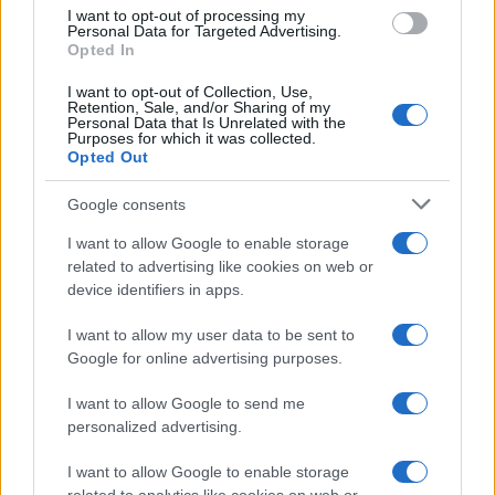
I want to opt-out of processing my
εμφανιστεί η πρωτοβουλία της ως μια κίνηση
Personal Data for Targeted Advertising.
αρχής για τη διάσωση της κυβερνητικής συνοχής
Opted In
και όχι ως προϊόν προσωπικών φιλοδοξιών.
I want to opt-out of Collection, Use,
Retention, Sale, and/or Sharing of my
Η εξέλιξη αυτή φέρνει τον Κιρ Στάρμερ
Personal Data that Is Unrelated with the
Purposes for which it was collected.
αντιμέτωπο με ένα κρίσιμο εσωκομματικό μέτωπο
Opted Out
σε μια περίοδο έντονων πιέσεων, αναγκάζοντάς
τον να διαχειριστεί μια ανοιχτή αμφισβήτηση που
Google consents
απειλεί τη θητεία του.
I want to allow Google to enable storage
related to advertising like cookies on web or
ΑΚΟΛΟΥΘΗΣΤΕ ΜΑΣ ΣΤΟ GOOGLE
device identifiers in apps.
NEWS ΚΑΝΟΝΤΑΣ ΚΛΙΚ ΕΔΩ
I want to allow my user data to be sent to
Google for online advertising purposes.
TAGS
I want to allow Google to send me
personalized advertising.
ΕΡΓΑΤΙΚΟΙ
ΒΡΕΤΑΝΙΑ
ΚΙΡ ΣΤΑΡΜΕΡ
ΚΑΘΡΙΝ ΓΟΥΕΣΤ
I want to allow Google to enable storage