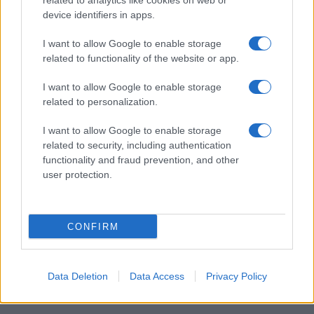
related to analytics like cookies on web or
device identifiers in apps.
Ροή Ειδήσεων
I want to allow Google to enable storage
related to functionality of the website or app.
ΠΟΛΙΤΙΚΗ
I want to allow Google to enable storage
06/08/26 - 08:56
related to personalization.
Στοίχημα ταχύτητας για την κυβέρνηση στη Δυτική
Αττική και Βοιωτία: Αποζημιώσεις-εξπρές στους
I want to allow Google to enable storage
πυρόπληκτους εν μέσω διασταυρούμενων πυρών από την
αντιπολίτευση
related to security, including authentication
ΔΙΕΘΝΗ
functionality and fraud prevention, and other
user protection.
06/08/26 - 08:53
15 πλοία, 275 δισεκατομμύρια: Το αστρονομικό κόστος
των νέων αμερικανικών θωρηκτών «Ντόναλντ Τραμπ»
ΔΙΕΘΝΗ
CONFIRM
06/08/26 - 08:49
Διπλωματικό «άνοιγμα» του Ισραήλ στη Λατινική Αμερική:
Στη διευρυμένη περιοδεία του Γκίντεον Σάαρ ο
Data Deletion
Data Access
Privacy Policy
Ισημερινός και η Κολομβία
ΔΙΕΘΝΗ