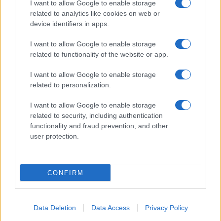
ΣΥΝΟΜΙΛΙΕΣ ΙΣΡΑΗΛ-ΛΙΒΑΝΟΥ
I want to allow Google to enable storage
related to analytics like cookies on web or
device identifiers in apps.
Ροή Ειδήσεων
I want to allow Google to enable storage
related to functionality of the website or app.
I want to allow Google to enable storage
ΔΙΕΘΝΗ
related to personalization.
10/08/26 - 21:16
Σεισμός 7,5 Ρίχτερ στην Κολομβία: Τουλάχιστον 82 οι
I want to allow Google to enable storage
νεκροί — Σε κατάσταση έκτακτης ανάγκης η χώρα
related to security, including authentication
ΠΟΛΙΤΙΣΜΟΣ
functionality and fraud prevention, and other
10/08/26 - 20:40
user protection.
Κηδεία Νίκου Καλογερόπουλου: Την Τετάρτη 12/8 στο Α’
Νεκροταφείο Αθηνών
ΔΙΕΘΝΗ
CONFIRM
10/08/26 - 20:02
Ο Τραμπ απαντά στο αίτημα του Ιράν για πολεμικές
αποζημιώσεις: «Θα απαιτήσουμε και εμείς από εσάς»
Data Deletion
Data Access
Privacy Policy
ΔΙΕΘΝΗ