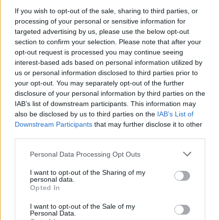
If you wish to opt-out of the sale, sharing to third parties, or
processing of your personal or sensitive information for
targeted advertising by us, please use the below opt-out
section to confirm your selection. Please note that after your
Ο πρωθυπουργός του Ισραήλ Μπενιαμίν
opt-out request is processed you may continue seeing
Νετανιάχου δήλωσε την Τετάρτη ότι έχει δώσει
interest-based ads based on personal information utilized by
εντολή για τη διεύρυνση της ζώνης ασφαλείας
us or personal information disclosed to third parties prior to
και την επέκτασή της προς τα ανατολικά έως το
your opt-out. You may separately opt-out of the further
Όρος Ερμών, περιοχή που βρίσκεται κοντά στα
disclosure of your personal information by third parties on the
σύνορα Ισραήλ, Λιβάνου και Συρίας.
IAB’s list of downstream participants. This information may
also be disclosed by us to third parties on the
IAB’s List of
Την ίδια ώρα, αποκλείεται το ενδεχόμενο άμεσης
Downstream Participants
that may further disclose it to other
επικοινωνίας μεταξύ των ηγεσιών των δύο χωρών.
third parties.
Ο πρόεδρος του Λιβάνου Ζοζέφ Αούν δεν
πρόκειται να έχει τηλεφωνική συνομιλία με τον
Please note that this website/app uses one or more Google
Personal Data Processing Opt Outs
πρωθυπουργό του Ισραήλ στο άμεσο μέλλον,
services and may gather and store information including but
σύμφωνα με τρεις Λιβανέζους αξιωματούχους.
not limited to your visit or usage behaviour. You may click to
I want to opt-out of the Sharing of my
personal data.
grant or deny consent to Google and its third-party tags to
Opted In
use your data for below specified purposes in below Google
Η εξέλιξη αυτή έρχεται σε αντίθεση με δήλωση
consent section.
του Αμερικανού προέδρου Ντόναλντ Τραμπ, ο
I want to opt-out of the Sale of my
Personal Data.
οποίος είχε αναφέρει ότι οι ηγέτες των δύο