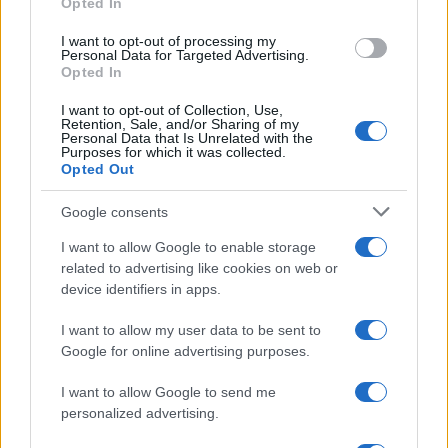
Opted In
χωρών επρόκειτο να συνομιλήσουν.
I want to opt-out of processing my
Personal Data for Targeted Advertising.
Μάλιστα, δύο από τους Λιβανέζους
Opted In
αξιωματούχους σημείωσαν ότι η πρεσβεία του
Λιβάνου στην Ουάσιγκτον είχε ήδη ενημερώσει
I want to opt-out of Collection, Use,
Retention, Sale, and/or Sharing of my
την αμερικανική κυβέρνηση, πριν από την
Personal Data that Is Unrelated with the
τηλεφωνική επικοινωνία του Ζοζέφ Αούν με τον
Purposes for which it was collected.
υπουργό Εξωτερικών Μάρκο Ρούμπιο, ότι δεν
Opted Out
υπήρχε πρόθεση για απευθείας επικοινωνία με
τον Μπενιαμίν Νετανιάχου.
Google consents
I want to allow Google to enable storage
related to advertising like cookies on web or
ΑΚΟΛΟΥΘΗΣΤΕ ΜΑΣ ΣΤΟ GOOGLE
device identifiers in apps.
NEWS ΚΑΝΟΝΤΑΣ ΚΛΙΚ ΕΔΩ
I want to allow my user data to be sent to
Google for online advertising purposes.
TAGS
I want to allow Google to send me
ΙΣΡΑΗΛ
ΛΙΒΑΝΟΣ
personalized advertising.
ΖΩΝΗ ΑΣΦΑΛΕΙΑΣ ΣΤΟ ΝΟΤΙΟ ΛΙΒΑΝΟ
ΧΕΖΜΠΟΛΑΧ