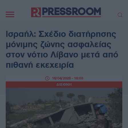
Κεντρική
πλοήγηση
ΠΟΛΙΤΙΚΗ
ΤΟΥΡΚΙΑ
Ισραήλ: Σχέδιο διατήρησης
ΟΙΚΟΝΟΜΙΑ
ΕΛΛΑΔΑ
μόνιμης ζώνης ασφαλείας
ΕΚΚΛΗΣΙΑ
ΑΜΥΝΑ
στον νότιο Λίβανο μετά από
ΔΙΕΘΝΗ
ΚΥΠΡΟΣ
πιθανή εκεχειρία
MEDIA
LIFESTYLE
SPORTS
ΑΥΤΟΔΙΟΙΚΗΣΗ
16/04/2026 - 16:03
AUTO - MOTO
ΓΑΣΤΡΟΝΟΜΙΑ
ΔΙΕΘΝΗ
ΥΓΕΙΑ
ΤΕΧΝΟΛΟΓΙΑ
ΠΑΡΑΞΕΝΑ
ΖΩΔΙΑ
ΑΡΘΡΟΓΡΑΦΙΑ