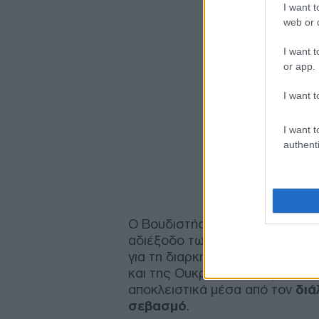
I want t
web or d
I want t
or app.
I want t
I want t
authenti
Ο Βουδιστής ηγέτης τόνισε ότι 
αδιέξοδο των ένοπλων συγκρού
για τη διαρκή επίλυση των κρίσ
και της Ουκρανίας είτε για τη
αποκλειστικά μέσα από τον
διά
σεβασμό
.