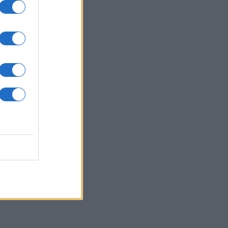
ΙΕΘΝΗ
06/08/26 - 20:17
βακία: Ιστορικό ρεκόρ ζέστης με
2 βαθμούς Κελσίου
ΙΕΘΝΗ
06/08/26 - 20:03
εράνη προς χώρες του Κόλπου:
στε τον Τραμπ να σταματήσει τις
θέσεις, ειδάλλως θα υπάρξουν
ποινα
ΙΕΘΝΗ
06/08/26 - 19:52
ένσκι: Στην Σερβία το Σάββατο,
 πρώτη φορά μετά την έναρξη του
ο-ουκρανικού πολέμου
ΛΛΑΔΑ
06/08/26 - 19:37
ν Ελλάδα απόψε η 46χρονη που
ηγορείται για την υπόθεση της