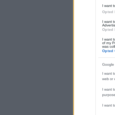
I want t
Opted 
I want 
Advertis
Opted 
I want t
of my P
was col
Opted 
Google 
I want t
web or d
I want t
purpose
I want 