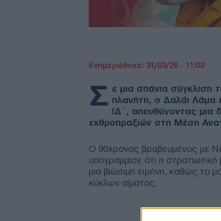
Ενημερώθηκε: 31/03/26 - 11:02
Σ
ε μια σπάνια σύγκλιση 
πλανήτη, ο Δαλάι Λάμα
ΙΔ΄, απευθύνοντας μια 
εχθροπραξιών στη Μέση Ανατ
Ο 90χρονος βραβευμένος με Νό
υπογράμμισε ότι η στρατιωτική 
μια βιώσιμη ειρήνη, καθώς το μ
κύκλων αίματος.