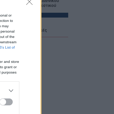
ασκευή του πρώτου ελληνικού
χρονου δασοπυροσβεστικού
οσκάφους
ΜΥΝΑ
sonal or
ection to
06/08/26 - 22:17
ou may
ΘΑ: Σοβαρές τουρκικές
 personal
κλήσεις στο Αιγαίο, με οπλισμένα
out of the
, εμπλοκή, UAV και ATR-72!
 downstream
ΛΛΑΔΑ
B’s List of
06/08/26 - 22:13
ρωση Τζόκερ 3102 (6/8/2026):
er and store
ί είναι οι τυχεροί αριθμοί που
to grant or
δίζουν
ed purposes
ΙΕΘΝΗ
06/08/26 - 22:03
: Το Ιρανικό κοινοβούλιο εξετάζει
 απαγόρευση διέλευσης
ρικανικών και ισραηλινών πλοίων
 το Ορμούζ
ΛΛΑΔΑ