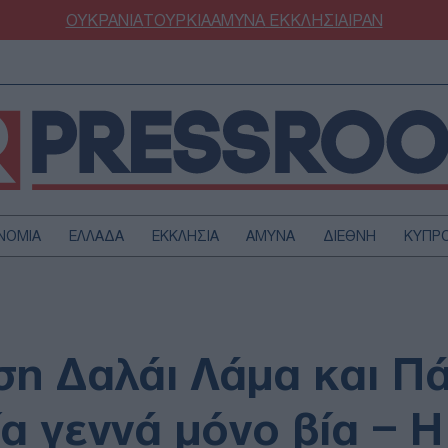
ΟΥΚΡΑΝΙΑ
ΤΟΥΡΚΙΑ
ΑΜΥΝΑ
ΕΚΚΛΗΣΙΑ
ΙΡΑΝ
ΝΟΜΙΑ
ΕΛΛΑΔΑ
ΕΚΚΛΗΣΙΑ
ΑΜΥΝΑ
ΔΙΕΘΝΗ
ΚΥΠΡ
ΟΥΡΚΙΑ
ΟΙΚΟΝΟΜΙΑ
ΜΥΝΑ
ΔΙΕΘΝΗ
FESTYLE
SPORTS
ση Δαλάι Λάμα και Πά
ΑΣΤΡΟΝΟΜΙΑ
ΥΓΕΙΑ
ΩΔΙΑ
ΑΡΘΡΟΓΡΑΦΙΑ
ία γεννά μόνο βία – 