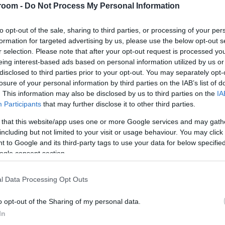
κατ
room -
Do Not Process My Personal Information
σύγ
αερ
Α
to opt-out of the sale, sharing to third parties, or processing of your per
formation for targeted advertising by us, please use the below opt-out s
r selection. Please note that after your opt-out request is processed y
ΓΕΕ
eing interest-based ads based on personal information utilized by us or
προ
disclosed to third parties prior to your opt-out. You may separately opt-
F-16
losure of your personal information by third parties on the IAB’s list of
Ε
. This information may also be disclosed by us to third parties on the
IA
Participants
that may further disclose it to other third parties.
Κλή
 that this website/app uses one or more Google services and may gath
Αυτο
including but not limited to your visit or usage behaviour. You may click 
κερ
 to Google and its third-party tags to use your data for below specifi
Δ
ogle consent section.
Fars
l Data Processing Opt Outs
την
αμε
o opt-out of the Sharing of my personal data.
από
In
Ε