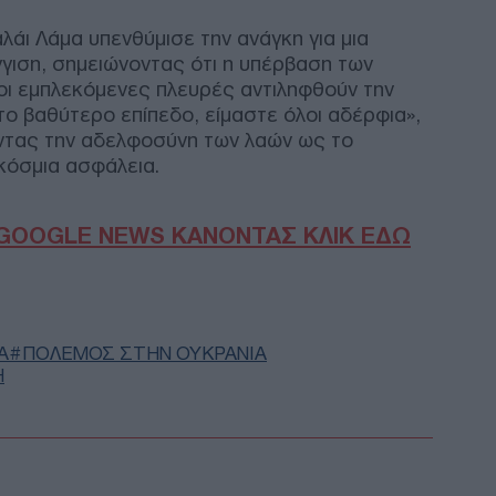
Mar
Δ
λάι Λάμα υπενθύμισε την ανάγκη για μια
γιση, σημειώνοντας ότι η υπέρβαση των
 οι εμπλεκόμενες πλευρές αντιληφθούν την
Οι 
το βαθύτερο επίπεδο, είμαστε όλοι αδέρφια»,
πρέ
ντας την αδελφοσύνη των λαών ως το
έντ
Δ
γκόσμια ασφάλεια.
Κλι
GOOGLE NEWS ΚΑΝΟΝΤΑΣ ΚΛΙΚ ΕΔΩ
Ουκ
και
Δ
Α
ΠΟΛΕΜΟΣ ΣΤΗΝ ΟΥΚΡΑΝΙΑ
Πολ
Η
κυβ
Του
ΠΟ
Κόμ