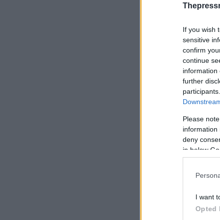
Thepress
If you wish 
sensitive in
confirm you
continue se
information 
further disc
participants
Downstream 
Please note
information 
deny consent
in below Go
Persona
I want t
Opted 