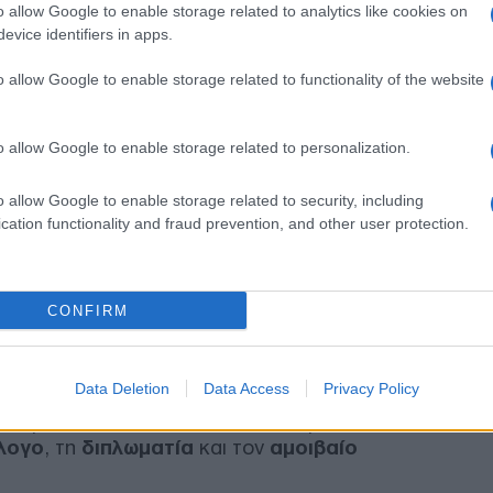
o allow Google to enable storage related to analytics like cookies on
Δ
evice identifiers in apps.
o allow Google to enable storage related to functionality of the website
Σλο
42,
Δ
o allow Google to enable storage related to personalization.
Τεχ
o allow Google to enable storage related to security, including
Πεί
cation functionality and fraud prevention, and other user protection.
επι
αντί
Δ
CONFIRM
Ζελ
η ιστορία έχει αποδείξει επανειλημμένα το
για
σεων. Σύμφωνα με τον ίδιο, η μοναδική οδός
ρωσ
Data Deletion
Data Access
Privacy Policy
εων —είτε πρόκειται για το μέτωπο της Ρωσίας
Ε
ν ανάφλεξη στη Μέση Ανατολή— περνά
λογο
, τη
διπλωματία
και τον
αμοιβαίο
Στη
κατ