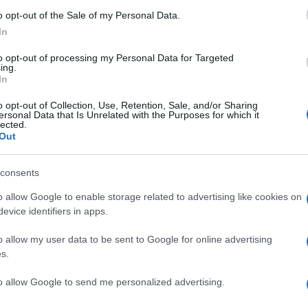
o opt-out of the Sale of my Personal Data.
Πυρ
In
αυτ
Ακα
to opt-out of processing my Personal Data for Targeted
Δ
ing.
In
o opt-out of Collection, Use, Retention, Sale, and/or Sharing
Γερ
ersonal Data that Is Unrelated with the Purposes for which it
από
lected.
Γκε
Out
κατ
Δ
consents
o allow Google to enable storage related to advertising like cookies on
Συρ
evice identifiers in apps.
έκρ
Δαμ
Δ
o allow my user data to be sent to Google for online advertising
s.
Was
to allow Google to send me personalized advertising.
Τζέ
προ