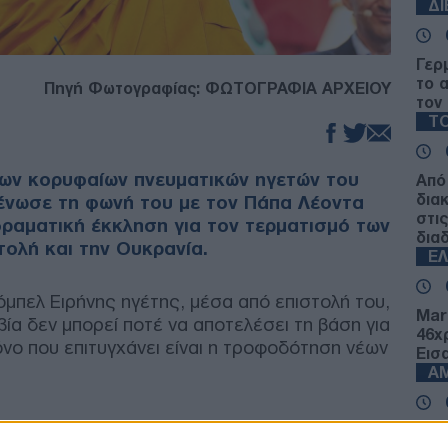
Δ
Γερ
το 
Πηγή Φωτογραφίας: ΦΩΤΟΓΡΑΦΙΑ ΑΡΧΕΙΟΥ
τον
ΤΟ
των κορυφαίων πνευματικών ηγετών του
Από
δια
 ένωσε τη φωνή του με τον Πάπα Λέοντα
στι
δραματική έκκληση για τον τερματισμό των
δια
ολή και την Ουκρανία.
Ε
μπελ Ειρήνης ηγέτης, μέσα από επιστολή του,
Mar
βία δεν μπορεί ποτέ να αποτελέσει τη βάση για
46χ
όνο που επιτυγχάνει είναι η τροφοδότηση νέων
Εισ
Α
DHC