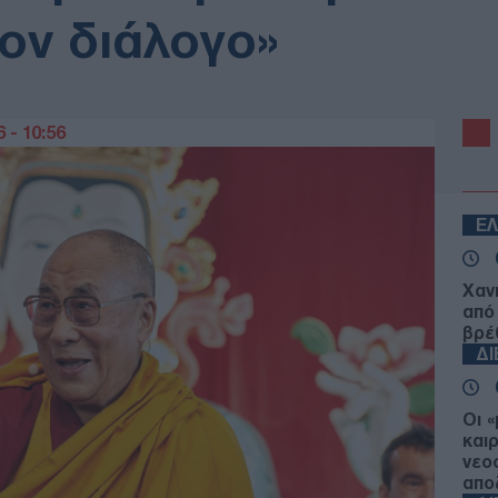
τον διάλογο»
 - 10:56
Ε
Χαν
από
βρέ
Δ
Οι 
και
νεο
απο