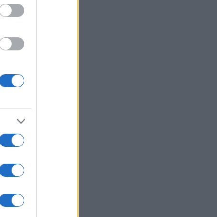
06/08/26 - 21:31
καγιές: Ολοκληρώθηκαν 325
οψίες σε πληγείσες περιοχές -
τάλληλα κρίθηκαν 118 κτήρια
ΙΕΘΝΗ
06/08/26 - 21:07
μανία: Τουλάχιστον 25 τραυματίες
 σύγκρουση τραμπ στο
λζενκίρχεν - Σε σοβαρή
άσταση 3 εξ' αυτών
ΙΕΘΝΗ
06/08/26 - 20:50
ία: Νεκροί και τραυματίες από
ηξη σε λεωφορείο κοντά στη
ασκό
ΙΕΘΝΗ
06/08/26 - 20:50
hington Post: Ο Τραμπ θέλει τον
ι Ντι Βανς υποψήφιο για την
εδρία το 2028