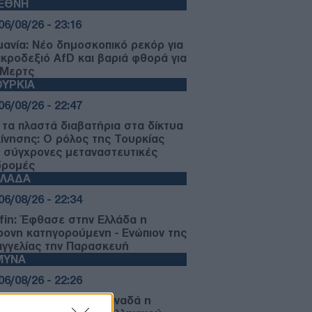
ΙΕΘΝΗ
06/08/26 - 23:16
μανία: Νέο δημοσκοπικό ρεκόρ για
ακροδεξιό AfD και βαριά φθορά για
 Μερτς
ΥΡΚΙΑ
06/08/26 - 22:47
 τα πλαστά διαβατήρια στα δίκτυα
κίνησης: Ο ρόλος της Τουρκίας
ς σύγχρονες μεταναστευτικές
δρομές
ΛΛΑΔΑ
06/08/26 - 22:34
fin: Έφθασε στην Ελλάδα η
ρονη κατηγορούμενη - Ενώπιον της
αγγελίας την Παρασκευή
ΜΥΝΑ
06/08/26 - 22:26
-515: Άρχισε στον Καναδά η