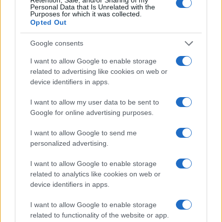
Personal Data that Is Unrelated with the
Purposes for which it was collected.
ΑΚΟΛΟΥΘΗΣΤΕ ΜΑΣ ΣΤΟ GOOGLE
Opted Out
NEWS ΚΑΝΟΝΤΑΣ ΚΛΙΚ ΕΔΩ
Google consents
I want to allow Google to enable storage
TAGS
related to advertising like cookies on web or
device identifiers in apps.
ΗΑΕ
ΑΡΧΗΓΟΣ IDF
IDF
ΙΣΡΑΗΛ
ΠΟΛΕΜΟΣ ΣΤΟ ΙΡΑΝ
ΕΓΙΑΛ ΖΑΜΙΡ
I want to allow my user data to be sent to
Google for online advertising purposes.
I want to allow Google to send me
Ροή Ειδήσεων
personalized advertising.
I want to allow Google to enable storage
related to analytics like cookies on web or
ΤΟΥΡΚΙΑ
device identifiers in apps.
06/08/26 - 22:47
Από τα πλαστά διαβατήρια στα δίκτυα διακίνησης: Ο
I want to allow Google to enable storage
ρόλος της Τουρκίας στις σύγχρονες μεταναστευτικές
related to functionality of the website or app.
διαδρομές