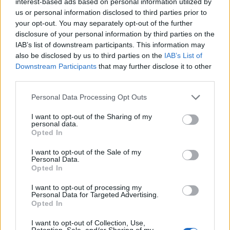
interest-based ads based on personal information utilized by
–προκαλώντας τη διάψευση του Άμπου Ντάμπι
us or personal information disclosed to third parties prior to
αλλά και την οργή του Ιράν– ενώ αντίστοιχες
your opt-out. You may separately opt-out of the further
μυστικές αποστολές στο κράτος του Κόλπου
disclosure of your personal information by third parties on the
φέρονται να πραγματοποίησαν οι επικεφαλής της
IAB’s list of downstream participants. This information may
Μοσάντ και της Σιν Μπετ.
also be disclosed by us to third parties on the
IAB’s List of
Downstream Participants
that may further disclose it to other
Η διαρροή αυτή επιβεβαιώνει το βάθος της
third parties.
στρατιωτικής και πληροφοριακής συνεργασίας
Please note that this website/app uses one or more Google
των δύο χωρών απέναντι στην κοινή απειλή της
Personal Data Processing Opt Outs
services and may gather and store information including but
Τεχεράνης.
not limited to your visit or usage behaviour. You may click to
I want to opt-out of the Sharing of my
personal data.
grant or deny consent to Google and its third-party tags to
Opted In
Μάλιστα, η είδηση έρχεται λίγες ημέρες μετά την
use your data for below specified purposes in below Google
επίσημη επιβεβαίωση από Αμερικανούς
consent section.
I want to opt-out of the Sale of my
αξιωματούχους ότι το Ισραήλ έχει ήδη αναπτύξει
Personal Data.
μια συστοιχία του αντιαεροπορικού συστήματος
Opted In
Iron Dome στα ΗΑΕ, αποστέλλοντας μάλιστα και
I want to opt-out of processing my
δικούς του στρατιώτες για τον χειρισμό της,
Personal Data for Targeted Advertising.
γεγονός που αναμένεται να πυροδοτήσει νέο
Opted In
κύκλο απειλών και γεωπολιτικής έντασης από την
πλευρά του Ιράν.
I want to opt-out of Collection, Use,
Retention, Sale, and/or Sharing of my