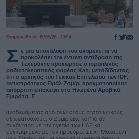
Ενημερώθηκε: 15/05/26 - 10:54
Σ
ε μια αποκάλυψη που αναμένεται να
προκαλέσει την έντονη αντίδραση της
Τεχεράνης προχώρησε ο ισραηλινός
ραδιοτηλεοπτικός φορέας Kan, μεταδίδοντας
ότι ο αρχηγός του Γενικού Επιτελείου των IDF,
αντιστράτηγος Εγιάλ Ζαμίρ, πραγματοποίησε
απόρρητη επίσκεψη στα Ηνωμένα Αραβικά
Εμιράτα. Σ
υνοδευόμενος από ανώτατους στρατιωτικούς
αξιωματούχους, ο Ζαμίρ είχε κατ' ιδίαν
συνάντηση με την ηγεσία των ΗΑΕ και
συγκεκριμένα με τον πρόεδρο, Σεΐχη Μοχάμεντ
μπιν Ζαγέντ, σε μια χρονική συγκυρία όπου η