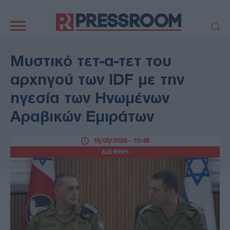
Κεντρική
πλοήγηση
ΠΟΛΙΤΙΚΗ
ΤΟΥΡΚΙΑ
Μυστικό τετ-α-τετ του
ΟΙΚΟΝΟΜΙΑ
ΕΛΛΑΔΑ
αρχηγού των IDF με την
ΕΚΚΛΗΣΙΑ
ΑΜΥΝΑ
ηγεσία των Ηνωμένων
ΔΙΕΘΝΗ
ΚΥΠΡΟΣ
Αραβικών Εμιράτων
MEDIA
LIFESTYLE
SPORTS
ΑΥΤΟΔΙΟΙΚΗΣΗ
15/05/2026 - 10:48
AUTO - MOTO
ΓΑΣΤΡΟΝΟΜΙΑ
ΔΙΕΘΝΗ
ΥΓΕΙΑ
ΤΕΧΝΟΛΟΓΙΑ
ΠΑΡΑΞΕΝΑ
ΖΩΔΙΑ
ΑΡΘΡΟΓΡΑΦΙΑ