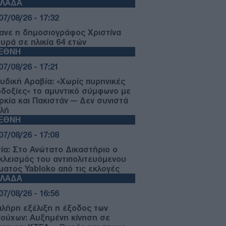
ΛΛΑΔΑ
07/08/26 - 17:32
ανε η δημοσιογράφος Χριστίνα
ουρά σε ηλικία 64 ετών
ΙΕΘΝΗ
07/08/26 - 17:21
υδική Αραβία: «Χωρίς πυρηνικές
οδοξίες» το αμυντικό σύμφωνο με
ρκία και Πακιστάν — Δεν συνιστά
ιλή
ΙΕΘΝΗ
07/08/26 - 17:08
ία: Στο Ανώτατο Δικαστήριο ο
κλεισμός του αντιπολιτευόμενου
ματος Yabloko από τις εκλογές
ΛΛΑΔΑ
07/08/26 - 16:56
πλήρη εξέλιξη η έξοδος των
ιούχων: Αυξημένη κίνηση σε