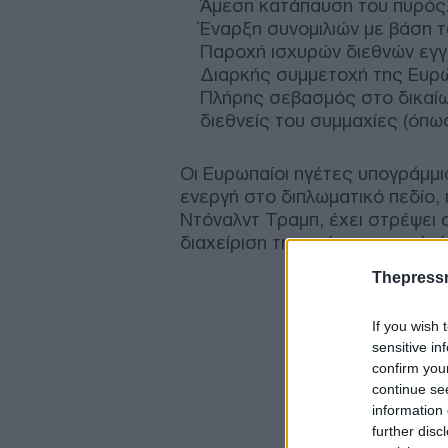
Άμεση κατάπαυση του πυρός
Έναρξη συνομιλιών με βάση 
Παροχή ισχυρών διεθνών εγγ
Διαρκής συμμετοχή της Ευρώ
Πλήρης σεβασμός στο δικαίωμ
διεθνείς του συμμαχίες (όπω
Οι Ευρωπαίοι ηγέτες υπογράμμι
ενεργή στο διπλωματικό πεδίο,
Ντόναλντ Τραμπ, έχει στρέψει 
διαχείριση της κρίσης με το Ιρά
Thepress
If you wish 
sensitive in
confirm you
continue se
information 
further disc