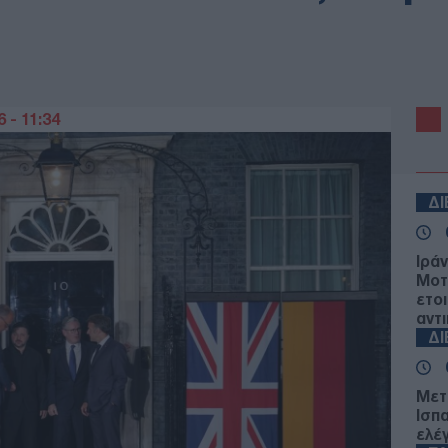
 - 11:34
Δ
Ιρά
Μοτ
ετο
αντ
Δ
Μετ
Ισπ
ελέ