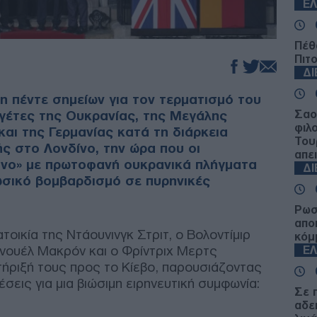
Ε
Πέθ
Πιτ
Δ
τη πέντε σημείων για τον τερματισμό του
γέτες της Ουκρανίας, της Μεγάλης
Σαο
φιλ
και της Γερμανίας κατά τη διάρκεια
Του
ς στο Λονδίνο, την ώρα που οι
απε
ινο» με πρωτοφανή ουκρανικά πλήγματα
Δ
ωσικό βομβαρδισμό σε πυρηνικές
Ρωσ
απο
οικία της Ντάουνινγκ Στριτ, ο Βολοντίμιρ
κόμ
ανουέλ Μακρόν και ο Φρίντριχ Μερτς
Ε
ήριξή τους προς το Κίεβο, παρουσιάζοντας
σεις για μια βιώσιμη ειρηνευτική συμφωνία:
Σε 
αδε