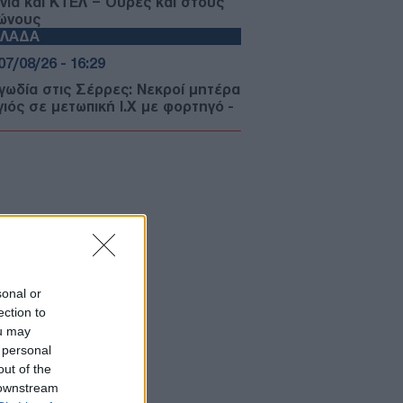
άνια και ΚΤΕΛ – Ουρές και στους
ώνους
ΛΛΑΔΑ
07/08/26 - 16:29
γωδία στις Σέρρες: Νεκροί μητέρα
γιός σε μετωπική Ι.Χ με φορτηγό -
κλονίζει ο πατέρας και σύζυγος
ΙΕΘΝΗ
07/08/26 - 16:02
μακώνεται η σύγκρουση στην
ένη: Νέες επιθέσεις των Χούθι στη
ίμπ – Πέντε νεκροί
ΙΕΘΝΗ
07/08/26 - 16:15
sonal or
α: Σχεδόν 100 νεκροί από
ection to
μμύρες και κατολισθήσεις -
ou may
ιάδες εκτοπισμένοι
ΛΛΑΔΑ
 personal
out of the
07/08/26 - 16:11
 downstream
αλίες: Πάνω από 1.500 έλεγχοι σε