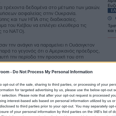
λιμ
.
Ευζ
τα τρέχοντα δεδομένα στο μέτωπο των μαχών.
Ε
υήσεων ασφαλείας στην Ουκρανία.
πης και των ΗΠΑ στις διαδικασίες.
α του Κιέβου να επιλέγει ελεύθερα τις
Τρα
ς το ΝΑΤΟ).
και 
Συγ
Δ
σαν την ανάγκη να παραμείνει η Ουάσιγκτον
 παρά το γεγονός ότι ο Αμερικανός πρόεδρος,
Κλι
αυτή την περίοδο την προσοχή του στη
Υεμ
ν.
Μαρ
Δ
room -
Do Not Process My Personal Information
to opt-out of the sale, sharing to third parties, or processing of your per
Ινδί
formation for targeted advertising by us, please use the below opt-out s
πλη
r selection. Please note that after your opt-out request is processed y
Χιλ
Ε
eing interest-based ads based on personal information utilized by us or
disclosed to third parties prior to your opt-out. You may separately opt-
losure of your personal information by third parties on the IAB’s list of
Παρ