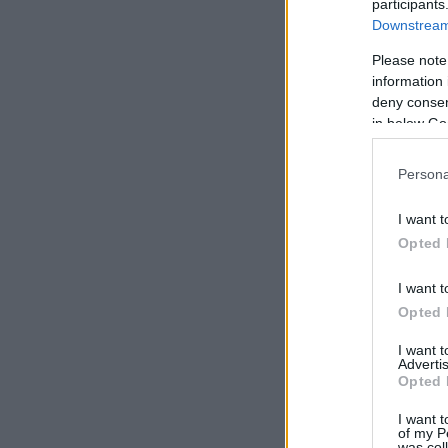
participants
Downstream 
Please note
information 
deny consent
in below Go
Persona
I want t
Opted 
I want t
Opted 
I want 
Advertis
Opted 
I want t
of my P
was col