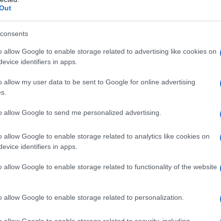
Out
βαθιά» πλήγματα της Ουκρανίας
Τρα
Ρεπ
consents
δήλω
ουθεί την ανοιχτή επιστολή που έστειλε ο
Νοη
o allow Google to enable storage related to advertising like cookies on
ν, ζητώντας του απευθείας διάλογο. Η Μόσχα,
Δ
evice identifiers in apps.
 με τον Ρώσο πρόεδρο να ξεκαθαρίζει ότι οι
όνο όταν εκπληρωθούν όλοι οι στρατηγικοί
o allow my user data to be sent to Google for online advertising
Ρωσ
s.
αερ
«αν
 κλιμακώνεται γεωμετρικά. Το Κίεβο απέδειξε
προ
to allow Google to send me personalized advertising.
Δ
στόχους βαθιά στη ρωσική επικράτεια,
» —σύμφωνα με τη Μόσχα— επίθεση με drones
o allow Google to enable storage related to analytics like cookies on
 κατά τη λήξη του μεγάλου Οικονομικού
evice identifiers in apps.
Νέε
α σε απόσταση 1.000 χιλιομέτρων από τα
αμυ
o allow Google to enable storage related to functionality of the website
στό
πυρ
Δ
Τσερνόμπιλ και νεκροί στη Ζαπορίζια
o allow Google to enable storage related to personalization.
Λον
o allow Google to enable storage related to security, including