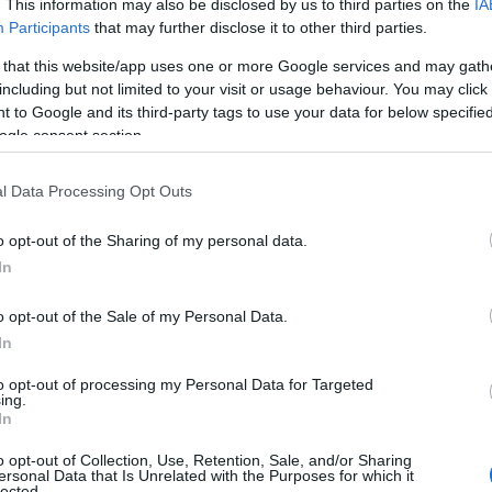
. This information may also be disclosed by us to third parties on the
IA
όλη
Participants
that may further disclose it to other third parties.
πέν
Δ
 that this website/app uses one or more Google services and may gath
including but not limited to your visit or usage behaviour. You may click 
 to Google and its third-party tags to use your data for below specifi
Atl
ogle consent section.
τα 
στο
Δ
l Data Processing Opt Outs
o opt-out of the Sharing of my personal data.
Η «
In
Κρε
Πού
o opt-out of the Sale of my Personal Data.
Ε
In
Μπλ
to opt-out of processing my Personal Data for Targeted
ing.
στη
In
31χ
δολ
o opt-out of Collection, Use, Retention, Sale, and/or Sharing
Δ
ersonal Data that Is Unrelated with the Purposes for which it
lected.