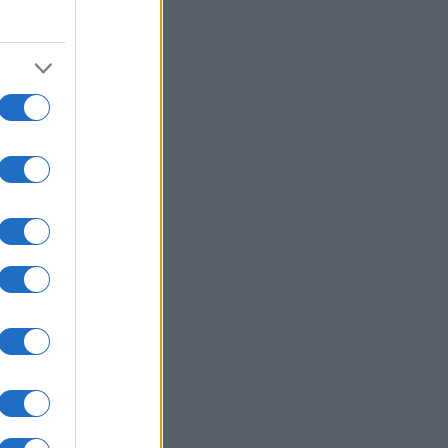
07/08/26 - 15:22
μπ: «Ίσως είμαι ο τελευταίος
ουμπλικανός πρόεδρος» – Τι
σε για Ιράν, Κίνα, Τεχνητή
μοσύνη και κρυπτονομίσματα
ΙΕΘΝΗ
07/08/26 - 15:15
ία: Ο Πούτιν πωλεί το 30,4% του
οδρομίου Σερεμέτιεβο για να
ασάνει» ο κρατικός
ϋπολογισμός
ΙΕΘΝΗ
07/08/26 - 15:10
ς κυρώσεις της ΕΕ σε ρωσικές
ντικές βιομηχανίες: Στο
χαστρο στελέχη πίσω από τους
αύλους Iskander και Sarmat
ΙΕΘΝΗ
07/08/26 - 15:04
δίνο: Φύλακας δικαστηρίου