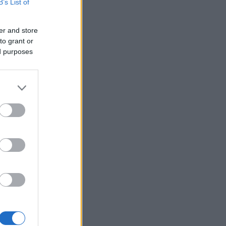
B’s List of
 τη χώρα – Τρεις συλλήψεις και
τε «λουκέτα» στη Χαλκιδική
ΙΕΘΝΗ
er and store
to grant or
07/08/26 - 15:51
ed purposes
antic: Αδιέξοδο και οργή Τραμπ για
εξαντλημένα αποθέματα όπλων
ν πόλεμο με το Ιράν
ΙΕΘΝΗ
07/08/26 - 15:43
οργή της διαδοχής» πάνω από το
μλίνο: Το γηρασμένο σύστημα
τιν και ο κίνδυνος του χάους
ΛΛΑΔΑ
07/08/26 - 15:34
όκο της γερμανικής αστυνομίας
 ρωσόφωνη μαφία: Συνελήφθη
ρονος εμπλεκόμενος στις
οφονίες της «Greek Mafia»
ΙΕΘΝΗ