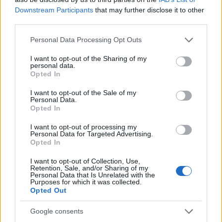
Downstream Participants
that may further disclose it to other
Οι δηλώσεις του έρχονται σε μια περίοδο
third parties.
αυξημένων διπλωματικών επαφών και έντονων
διεθνών προσπαθειών για τη διατήρηση της
Please note that this website/app uses one or more Google
Personal Data Processing Opt Outs
σταθερότητας στη Μέση Ανατολή.
services and may gather and store information including but
not limited to your visit or usage behaviour. You may click to
I want to opt-out of the Sharing of my
personal data.
grant or deny consent to Google and its third-party tags to
ΑΚΟΛΟΥΘΗΣΤΕ ΜΑΣ ΣΤΟ GOOGLE
Opted In
use your data for below specified purposes in below Google
NEWS ΚΑΝΟΝΤΑΣ ΚΛΙΚ ΕΔΩ
consent section.
I want to opt-out of the Sale of my
Personal Data.
Opted In
TAGS
I want to opt-out of processing my
Personal Data for Targeted Advertising.
ΣΥΝΟΜΙΛΊΕΣ ΗΠΑ ΙΡΆΝ
Opted In
ΔΙΑΠΡΑΓΜΑΤΕΎΣΕΙΣ ΗΠΑ ΚΑΙ ΙΡΆΝ
ΣΕΧΜΠΆΖ ΣΑΡΊΦ
ΔΗΛΏΣΕΙΣ ΣΑΡΊΦ
I want to opt-out of Collection, Use,
Retention, Sale, and/or Sharing of my
ΑΠΟΚΛΙΜΆΚΩΣΗ ΣΤΗ ΜΈΣΗ ΑΝΑΤΟΛΉ
Personal Data that Is Unrelated with the
ΔΙΠΛΩΜΑΤΙΚΈΣ ΕΠΑΦΈΣ ΗΠΑ ΙΡΆΝ
Purposes for which it was collected.
ΣΧΈΣΕΙΣ ΟΥΆΣΙΓΚΤΟΝ ΤΕΧΕΡΆΝΗΣ
Opted Out
ΕΙΡΗΝΕΥΤΙΚΈΣ ΔΙΑΠΡΑΓΜΑΤΕΎΣΕΙΣ
ΠΑΚΙΣΤΆΝ ΚΑΙ ΜΈΣΗ ΑΝΑΤΟΛΉ
Google consents
ΠΥΡΗΝΙΚΈΣ ΣΥΝΟΜΙΛΊΕΣ ΜΕ ΤΟ ΙΡΆΝ