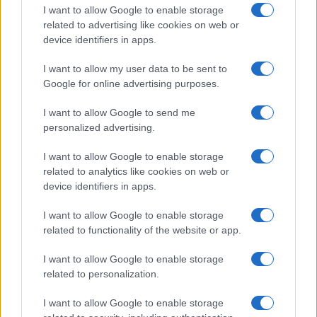
I want to allow Google to enable storage
related to advertising like cookies on web or
device identifiers in apps.
Ροή Ειδήσεων
I want to allow my user data to be sent to
Google for online advertising purposes.
ΔΙΕΘΝΗ
I want to allow Google to send me
08/08/26 - 23:21
personalized advertising.
«Μυστήριο» με το εμπλουτισμένο ουράνιο του Ιράν:
Ανάσχεση του πυρηνικού προγράμματος βλέπουν οι
I want to allow Google to enable storage
ειδικοί, αλλά όχι καταστροφή
related to analytics like cookies on web or
ΔΙΕΘΝΗ
device identifiers in apps.
08/08/26 - 23:13
Η αμερικανική Γερουσία ενέκρινε κυρώσεις-μαμούθ κατά
I want to allow Google to enable storage
της Ρωσίας: Δασμοί έως 100% στις χώρες που
related to functionality of the website or app.
αγοράζουν ρωσικό πετρέλαιο και φυσικό αέριο
ΔΙΕΘΝΗ
I want to allow Google to enable storage
08/08/26 - 23:10
related to personalization.
Επίσκεψη-αστραπή του διοικητή της CENTCOM στο
Ισραήλ: Συναντήθηκε με την ηγεσία των IDF
I want to allow Google to enable storage
ΠΟΛΙΤΙΣΜΟΣ