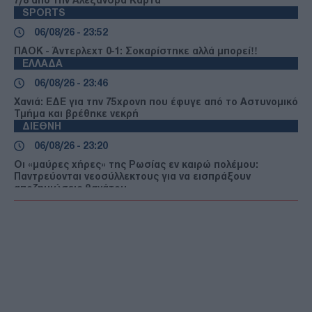
SPORTS
06/08/26 - 23:52
ΠΑΟΚ - Άντερλεχτ 0-1: Σοκαρίστηκε αλλά μπορεί!!
ΕΛΛΑΔΑ
06/08/26 - 23:46
Χανιά: ΕΔΕ για την 75χρονη που έφυγε από το Αστυνομικό
Τμήμα και βρέθηκε νεκρή
ΔΙΕΘΝΗ
06/08/26 - 23:20
Οι «μαύρες χήρες» της Ρωσίας εν καιρώ πολέμου:
Παντρεύονται νεοσύλλεκτους για να εισπράξουν
αποζημιώσεις θανάτου
ΔΙΕΘΝΗ
06/08/26 - 23:16
Γερμανία: Νέο δημοσκοπικό ρεκόρ για το ακροδεξιό AfD
και βαριά φθορά για τον Μερτς
ΤΟΥΡΚΙΑ
06/08/26 - 22:47
Από τα πλαστά διαβατήρια στα δίκτυα διακίνησης: Ο