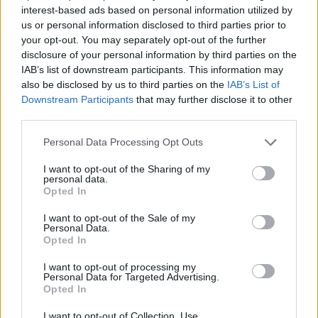
interest-based ads based on personal information utilized by
ομάδες («Islamic art bands») που εδρεύουν στον
us or personal information disclosed to third parties prior to
Λίβανο και την Παλαιστίνη και διατηρούν στενούς
your opt-out. You may separately opt-out of the further
δεσμούς με τρομοκρατικές οργανώσεις. Αυτές οι
disclosure of your personal information by third parties on the
ομάδες χρησιμοποιούν τοπικά δίκτυα όπως το
IAB’s list of downstream participants. This information may
Samaa Network για να ανεβάζουν τα έργα τους,
also be disclosed by us to third parties on the
IAB’s List of
τα οποία στη συνέχεια οι χρήστες μεταφέρουν σε
Downstream Participants
that may further disclose it to other
παγκόσμιες πλατφόρμες όπως το SoundCloud,
third parties.
το Spotify και το Apple Music.
Please note that this website/app uses one or more Google
Personal Data Processing Opt Outs
Η ευκολία και η ταχύτητα με την οποία μπορεί
services and may gather and store information including but
κανείς να ανεβάσει ήχο επιτρέπει στους
not limited to your visit or usage behaviour. You may click to
I want to opt-out of the Sharing of my
personal data.
εξτρεμιστές να διαδίδουν τα μηνύματά τους μέσα
grant or deny consent to Google and its third-party tags to
Opted In
σε λίγα λεπτά, καθιστώντας τον έλεγχο
use your data for below specified purposes in below Google
εξαιρετικά δύσκολο.
consent section.
I want to opt-out of the Sale of my
Personal Data.
Opted In
I want to opt-out of processing my
Personal Data for Targeted Advertising.
Opted In
I want to opt-out of Collection, Use,