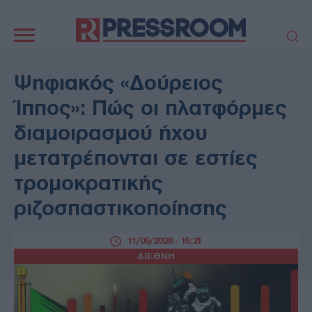
Κεντρική
πλοήγηση
ΠΟΛΙΤΙΚΗ
ΤΟΥΡΚΙΑ
Ψηφιακός «Δούρειος
ΟΙΚΟΝΟΜΙΑ
ΕΛΛΑΔΑ
Ίππος»: Πώς οι πλατφόρμες
ΕΚΚΛΗΣΙΑ
ΑΜΥΝΑ
διαμοιρασμού ήχου
ΔΙΕΘΝΗ
ΚΥΠΡΟΣ
μετατρέπονται σε εστίες
MEDIA
LIFESTYLE
τρομοκρατικής
SPORTS
ΑΥΤΟΔΙΟΙΚΗΣΗ
AUTO - MOTO
ΓΑΣΤΡΟΝΟΜΙΑ
ριζοσπαστικοποίησης
ΥΓΕΙΑ
ΤΕΧΝΟΛΟΓΙΑ
ΠΑΡΑΞΕΝΑ
11/05/2026 - 15:21
ΖΩΔΙΑ
ΔΙΕΘΝΗ
ΑΡΘΡΟΓΡΑΦΙΑ