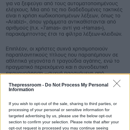
για να ξεφεύγει από τους αυτοματοποιημένους
ελέγχους. Μια από τις πιο διαδεδομένες τακτικές
είναι η χρήση κωδικοποιημένων λέξεων, όπως το
«Arabizi», όπου γράμματα αντικαθίστανται από
αριθμούς (π.χ. «7amas» αντί για «Hamas»),
παρακάμπτοντας έτσι τα φίλτρα λέξεων-κλειδιών.
Επιπλέον, οι χρήστες συχνά χρησιμοποιούν
παραπλανητικούς τίτλους που παραπέμπουν σε
αθλητικά γεγονότα ή τραγούδια αγάπης, ενώ το
πραγματικό περιεχόμενο και η συνοδευτική
εικονογράφηση —συχνά παραγόμενη από
Τεχνητή Νοημοσύνη— υμνούν τις επιθέσεις της
Thepressroom -
Do Not Process My Personal
7ης Οκτωβρίου και καλούν σε ένοπλο αγώνα.
Information
Από την παραγωγή στην παγκόσμια
If you wish to opt-out of the sale, sharing to third parties, or
διάδοση
processing of your personal or sensitive information for
targeted advertising by us, please use the below opt-out
section to confirm your selection. Please note that after your
Η προέλευση αυτού του περιεχομένου
opt-out request is processed you may continue seeing
εντοπίζεται συχνά σε συγκεκριμένες μουσικές