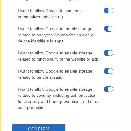
I want to allow Google to send me
personalized advertising.
I want to allow Google to enable storage
related to analytics like cookies on web or
device identifiers in apps.
I want to allow Google to enable storage
related to functionality of the website or app.
I want to allow Google to enable storage
Όπως δήλωσε ο Αλί Τζαρμπάουι, καθηγητής
related to personalization.
πολιτικών επιστημών στο Πανεπιστήμιο Μπιρζέιτ,
η εκλογή του γιου του Προέδρου μπορεί να μην
I want to allow Google to enable storage
του ανοίγει αυτόματα τον δρόμο για την
related to security, including authentication
προεδρία, ωστόσο αποτελεί την αφετηρία μιας
functionality and fraud prevention, and other
φάσης που αποσκοπεί στη διασφάλιση των
user protection.
θέσεων της οικογένειας για το μέλλον, την ώρα
που το συνέδριο απέτυχε να ξεκαθαρίσει το
τοπίο για τη διάδοχη κατάσταση.
CONFIRM