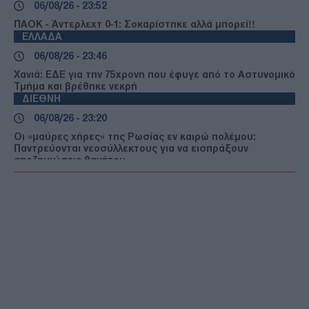
06/08/26 - 23:52
ΠΑΟΚ - Άντερλεχτ 0-1: Σοκαρίστηκε αλλά μπορεί!!
ΕΛΛΑΔΑ
06/08/26 - 23:46
Χανιά: ΕΔΕ για την 75χρονη που έφυγε από το Αστυνομικό
Τμήμα και βρέθηκε νεκρή
ΔΙΕΘΝΗ
06/08/26 - 23:20
Οι «μαύρες χήρες» της Ρωσίας εν καιρώ πολέμου:
Παντρεύονται νεοσύλλεκτους για να εισπράξουν
αποζημιώσεις θανάτου
ΔΙΕΘΝΗ
06/08/26 - 23:16
Γερμανία: Νέο δημοσκοπικό ρεκόρ για το ακροδεξιό AfD
και βαριά φθορά για τον Μερτς
ΤΟΥΡΚΙΑ
06/08/26 - 22:47
Από τα πλαστά διαβατήρια στα δίκτυα διακίνησης: Ο
ρόλος της Τουρκίας στις σύγχρονες μεταναστευτικές
διαδρομές
ΕΛΛΑΔΑ