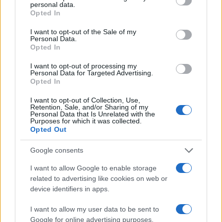
είσοδος του Γιασέρ Αμπάς στο προσκήνιο
personal data.
grant or deny consent to Google and its third-party tags to
ερμηνεύεται σημειολογικά.
Opted In
use your data for below specified purposes in below Google
consent section.
I want to opt-out of the Sale of my
Personal Data.
Opted In
I want to opt-out of processing my
Personal Data for Targeted Advertising.
Opted In
I want to opt-out of Collection, Use,
Retention, Sale, and/or Sharing of my
Personal Data that Is Unrelated with the
Purposes for which it was collected.
Opted Out
Google consents
I want to allow Google to enable storage
related to advertising like cookies on web or
device identifiers in apps.
I want to allow my user data to be sent to
Google for online advertising purposes.