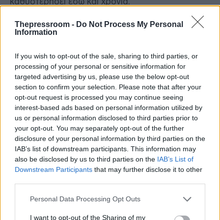
καθυστερήσει εδώ και χρόνια.
Thepressroom -
Do Not Process My Personal
Η Παλαιστινιακή Αρχή δέχεται έντονες διεθνείς
Information
πιέσεις, με τον Αμερικανό Πρόεδρο Ντόναλντ
Τραμπ να θέτει τις ριζικές μεταρρυθμίσεις ως
If you wish to opt-out of the sale, sharing to third parties, or
απαράβατο όρο προκειμένου η Ραμάλα να
processing of your personal or sensitive information for
διαδραματίσει οποιονδήποτε ρόλο στη
targeted advertising by us, please use the below opt-out
μεταπολεμική Γάζα.
section to confirm your selection. Please note that after your
opt-out request is processed you may continue seeing
Αναλυτές επισημαίνουν ότι η Φατάχ, η οποία
interest-based ads based on personal information utilized by
ιστορικά κυριαρχούσε στον Παγκόσμιο
us or personal information disclosed to third parties prior to
Οργανισμό για την Απελευθέρωση της
your opt-out. You may separately opt-out of the further
Παλαιστίνης, βλέπει τη δημοτικότητά της να
disclosure of your personal information by third parties on the
καταρρέει λόγω της διαφθοράς και του τέλματος
IAB’s list of downstream participants. This information may
στις ειρηνευτικές συνομιλίες, δίνοντας έδαφος
also be disclosed by us to third parties on the
IAB’s List of
στη Χαμάς.
Downstream Participants
that may further disclose it to other
third parties.
Αν και η Κεντρική Επιτροπή θα κρίνει την επόμενη
Please note that this website/app uses one or more Google
Personal Data Processing Opt Outs
ημέρα μετά τον Αμπάς, με τους Ρατζούμπ και
services and may gather and store information including but
Σέιχ να ετοιμάζονται ήδη για τη διαδοχή, η
not limited to your visit or usage behaviour. You may click to
I want to opt-out of the Sharing of my