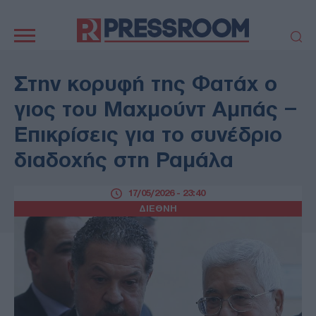
Κεντρική
πλοήγηση
ΠΟΛΙΤΙΚΗ
ΤΟΥΡΚΙΑ
Στην κορυφή της Φατάχ ο
ΟΙΚΟΝΟΜΙΑ
ΕΛΛΑΔΑ
γιος του Μαχμούντ Αμπάς –
ΕΚΚΛΗΣΙΑ
ΑΜΥΝΑ
Επικρίσεις για το συνέδριο
ΔΙΕΘΝΗ
ΚΥΠΡΟΣ
διαδοχής στη Ραμάλα
MEDIA
LIFESTYLE
SPORTS
ΑΥΤΟΔΙΟΙΚΗΣΗ
17/05/2026 - 23:40
AUTO - MOTO
ΓΑΣΤΡΟΝΟΜΙΑ
ΔΙΕΘΝΗ
ΥΓΕΙΑ
ΤΕΧΝΟΛΟΓΙΑ
ΠΑΡΑΞΕΝΑ
ΖΩΔΙΑ
ΑΡΘΡΟΓΡΑΦΙΑ