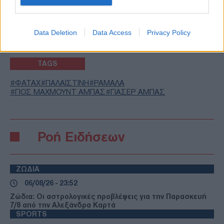
ΑΚΟΛΟΥΘΗΣΤΕ ΜΑΣ ΣΤΟ GOOGLE
NEWS ΚΑΝΟΝΤΑΣ ΚΛΙΚ ΕΔΩ
Data Deletion
Data Access
Privacy Policy
TAGS
ΦΑΤΑΧ
ΠΑΛΑΙΣΤΙΝΗ
ΡΑΜΑΛΑ
ΓΙΟΣ ΜΑΧΜΟΥΝΤ ΑΜΠΑΣ
ΓΙΑΣΕΡ ΑΜΠΑΣ
Ροή Ειδήσεων
ΖΩΔΙΑ
06/08/26 - 23:52
Ζώδια: Οι αστρολογικές προβλέψεις για την Παρασκευή
7/8 από την Αλεξάνδρα Καρτά
SPORTS