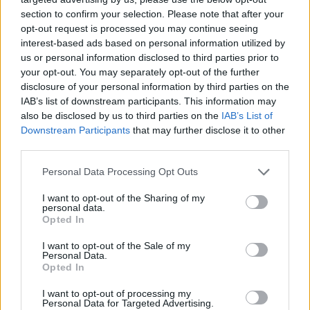
section to confirm your selection. Please note that after your
opt-out request is processed you may continue seeing
Οι έρευνες και το γεωπολιτικό πλαίσιο
interest-based ads based on personal information utilized by
us or personal information disclosed to third parties prior to
your opt-out. You may separately opt-out of the further
Οι ναυτιλιακές αρχές έχουν ήδη ξεκινήσει
disclosure of your personal information by third parties on the
προκαταρκτική έρευνα για τη διαλεύκανση του
IAB’s list of downstream participants. This information may
συμβάντος. Αν και μέχρι στιγμής καμία οργάνωση
also be disclosed by us to third parties on the
IAB’s List of
δεν έχει αναλάβει επίσημα την ευθύνη για την
Downstream Participants
that may further disclose it to other
επιχείρηση, οι υποψίες στρέφονται προς
third parties.
συγκεκριμένη κατεύθυνση.
Please note that this website/app uses one or more Google
Personal Data Processing Opt Outs
Όπως επισημαίνει το Associated Press, το
services and may gather and store information including but
περιστατικό έρχεται σε μια περίοδο όπου οι
not limited to your visit or usage behaviour. You may click to
I want to opt-out of the Sharing of my
personal data.
αντάρτες Χούθι της Υεμένης έχουν
grant or deny consent to Google and its third-party tags to
Opted In
προειδοποιήσει ανοιχτά για επανέναρξη των
use your data for below specified purposes in below Google
επιθέσεών τους στην Ερυθρά Θάλασσα,
consent section.
I want to opt-out of the Sale of my
Personal Data.
βάζοντας στο στόχαστρο εμπορικά πλοία τα
Opted In
οποία, κατά την κρίση τους, συνδέονται με
συμφέροντα του Ισραήλ.
I want to opt-out of processing my
Personal Data for Targeted Advertising.