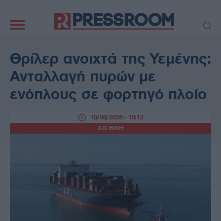
Κεντρική
πλοήγηση
ΠΟΛΙΤΙΚΗ
ΤΟΥΡΚΙΑ
Θρίλερ ανοιχτά της Υεμένης:
ΟΙΚΟΝΟΜΙΑ
ΕΛΛΑΔΑ
Ανταλλαγή πυρών με
ΕΚΚΛΗΣΙΑ
ΑΜΥΝΑ
ενόπλους σε φορτηγό πλοίο
ΔΙΕΘΝΗ
ΚΥΠΡΟΣ
MEDIA
LIFESTYLE
10/06/2026 - 10:12
SPORTS
ΑΥΤΟΔΙΟΙΚΗΣΗ
ΔΙΕΘΝΗ
AUTO - MOTO
ΓΑΣΤΡΟΝΟΜΙΑ
ΥΓΕΙΑ
ΤΕΧΝΟΛΟΓΙΑ
ΠΑΡΑΞΕΝΑ
ΖΩΔΙΑ
ΑΡΘΡΟΓΡΑΦΙΑ