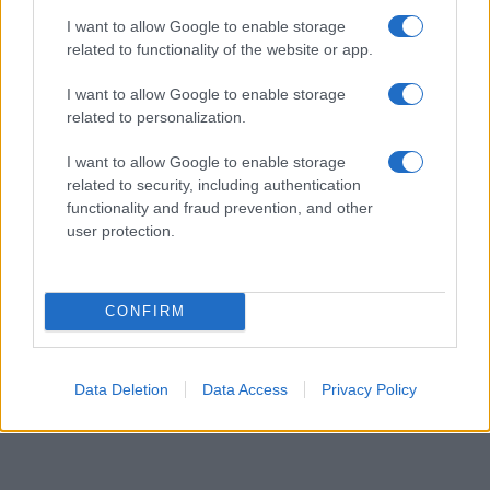
I want to allow Google to enable storage
ΔΙΕΘΝΗ
related to functionality of the website or app.
07/08/26 - 12:31
Υεμένη: Νέα φονική επίθεση των Χούθι με drones στη
I want to allow Google to enable storage
Μαρίμπ – Φόβοι για ολοκληρωτική αναζωπύρωση του
related to personalization.
πολέμου
ΤΟΥΡΚΙΑ
I want to allow Google to enable storage
07/08/26 - 12:24
related to security, including authentication
Στη Σαουδική Αραβία ο Ερντογάν: Αναμένεται η
functionality and fraud prevention, and other
υπογραφή τριμερούς αμυντικής συμφωνίας με Ριάντ και
user protection.
Πακιστάν
ΔΙΕΘΝΗ
07/08/26 - 12:17
CONFIRM
Κίνα: Ισχυρισμοί για εμπλοκή της Μοσάντ στη
μεταναστευτική κρίση της Θέουτα ως αντίποινα στην
Ισπανία
ΕΛΛΑΔΑ
Data Deletion
Data Access
Privacy Policy
07/08/26 - 12:15
Υπόθεση Marfin: Προθεσμία για την Τρίτη έλαβε η
46χρονη – Οδηγήθηκε στην Εισαγγελία με αλεξίσφαιρο
ΤΟΥΡΚΙΑ