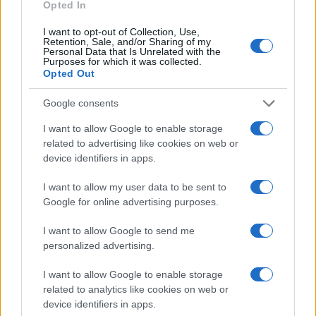
Opted In
Η αποτροπή της επίθεσης από την ένοπλη
φρουρά του πλοίου απέτρεψε τα χειρότερα,
I want to opt-out of Collection, Use,
ωστόσο το επεισόδιο επαναφέρει την έντονη
Retention, Sale, and/or Sharing of my
Personal Data that Is Unrelated with the
ανησυχία για την ασφάλεια των διεθνών
Purposes for which it was collected.
ναυσιπλοϊκών οδών στην περιοχή.
Opted Out
Google consents
ΑΚΟΛΟΥΘΗΣΤΕ ΜΑΣ ΣΤΟ GOOGLE
I want to allow Google to enable storage
NEWS ΚΑΝΟΝΤΑΣ ΚΛΙΚ ΕΔΩ
related to advertising like cookies on web or
device identifiers in apps.
TAGS
I want to allow my user data to be sent to
Google for online advertising purposes.
ΕΡΥΘΡΑ ΘΑΛΑΣΣΑ
ΥΕΜΕΝΗ
ΑΝΤΑΛΛΑΓΗ ΠΥΡΩΝ
UKMTO
I want to allow Google to send me
personalized advertising.
I want to allow Google to enable storage
Ροή Ειδήσεων
related to analytics like cookies on web or
device identifiers in apps.