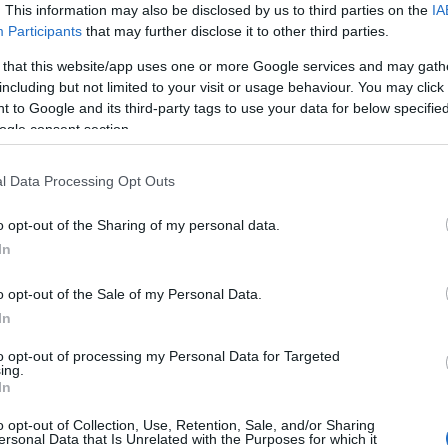
ν διμερών διαπραγματεύσεων, σημειώνοντας
. This information may also be disclosed by us to third parties on the
IA
πρόθεση, η ιρανική πλευρά θα το είχε ήδη
Participants
that may further disclose it to other third parties.
Στη
Ζελ
 that this website/app uses one or more Google services and may gath
ατζ
including but not limited to your visit or usage behaviour. You may click 
τη 
 to Google and its third-party tags to use your data for below specifi
Δ
ogle consent section.
Τι 
l Data Processing Opt Outs
Σ. 
Ένα
o opt-out of the Sharing of my personal data.
ΤΟ
In
Νέα
o opt-out of the Sale of my Personal Data.
μετ
In
Του
Δ
to opt-out of processing my Personal Data for Targeted
ing.
In
ΗΠΑ
κυρ
o opt-out of Collection, Use, Retention, Sale, and/or Sharing
ersonal Data that Is Unrelated with the Purposes for which it
έως