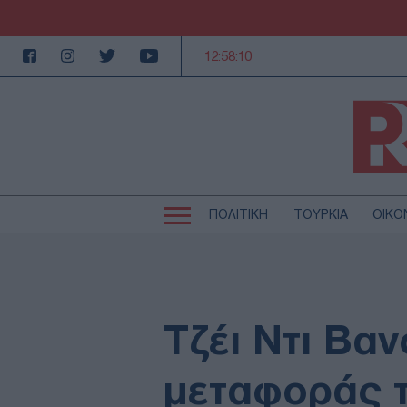
12:58:10
ΠΟΛΙΤΙΚΗ
ΤΟΥΡΚΙΑ
ΟΙΚΟ
Κεντρική
Κεντρική
πλοήγηση
πλοήγηση
ΠΟΛΙΤΙΚΗ
Τ
ΕΚΚΛΗΣΙΑ
Α
MEDIA
LI
Τζέι Ντι Βαν
AUTO - MOTO
Γ
ΠΑΡΑΞΕΝΑ
Ζ
μεταφοράς τ