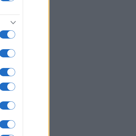
ΙΕΘΝΗ
07/08/26 - 21:19
: Νέα αποχαρακτηρισμένα αρχεία
UFO - Γιγαντιαία τρίγωνα,
αλλικές σφαίρες και ανεξήγητα
α
ΙΚΟΝΟΜΙΑ
07/08/26 - 21:10
ονομία: Στο 3,4% υποχώρησε ο
θωρισμός τον Ιούλιο – Μικρή
δος στα τρόφιμα
ΛΛΑΔΑ
07/08/26 - 20:42
κη στην Κρήτη: Τουρίστας
εται να ρώτησε πόσο να πληρώσει
 να ασελγήσει σε 10χρονο κορίτσι!
ΙΕΘΝΗ
07/08/26 - 20:29
μανία: Χάκερ που συνδέονται με