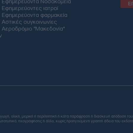
Εφημερεύοντα Νοσοκομεία
νεκ
Δ
Εφημερεύοντες ιατροί
Εφημερεύοντα φαρμακεία
Αστικές συγκοινωνίες
ΗΠΑ
Αεροδρόμιο "Μακεδονία"
μπλ
ν
χορ
Οίκ
Δ
Ιρά
Μοτ
ετο
αντ
Δ
Μετ
Email
Ισπ
ελέ
ή, ολική, μερική ή περιληπτική ή κατά παράφραση ή διασκευή απόδοση του
φωτοτυπικό, ηχογράφησης ή άλλο, χωρίς προηγούμενη γραπτή άδεια του εκδότη
Ε