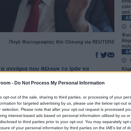
σπα
ελλ
από
Δ
Φωτ
Άλι
Πηγή Φωτογραφίας: Kin Cheung via REUTERS
πολ
Δ
α σενάρια που θέλουν το Ιράν να
Κλι
Ιταλ
α εμπλουτισμένου ουρανίου του στη Ρωσία
Μαδ
ν ΗΠΑ, Τζέι Ντι Βανς, ξεκαθαρίζοντας ότι
room -
Do Not Process My Personal Information
σύν
εται στους άμεσους σχεδιασμούς της
Δ
εια συνέντευξης Τύπου στον Λευκό Οίκο, ο
to opt-out of the sale, sharing to third parties, or processing of your per
κή κυβέρνηση είναι ενήμερη για τις
formation for targeted advertising by us, please use the below opt-out s
οεί την πηγή προέλευσής τους.
Reu
r selection. Please note that after your opt-out request is processed y
Ομά
eing interest-based ads based on personal information utilized by us or
σύμ
disclosed to third parties prior to your opt-out. You may separately opt-
ιπρόεδρος, η Τεχεράνη δεν έχει εγείρει ένα
Δ
losure of your personal information by third parties on the IAB’s list of