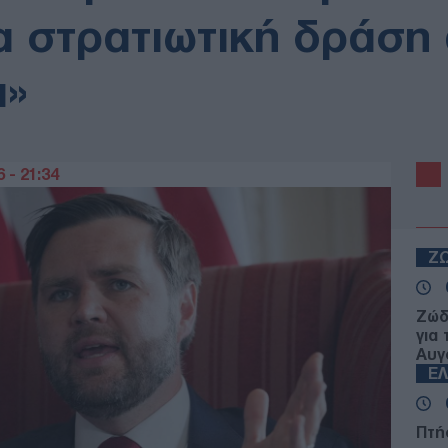
ια στρατιωτική δράση
α»
 - 21:34
Ζ
Ζώδ
για
Αυγ
Ε
Πτή