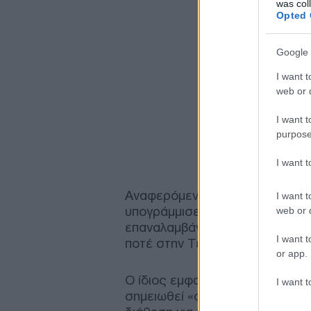
was col
Opted 
Google 
I want t
web or d
I want t
purpose
I want 
Αναφερόμενος στην ευρύτερη σ
I want t
υπογράμμισε ότι υπάρχουν «δύο
web or d
επαναλαμβάνοντας την πάγια θέ
I want t
ποτέ στην Τεχεράνη να αναπτύξ
or app.
Ο ίδιος εμφανίστηκε συγκρατημ
I want t
σημειωθεί «σημαντική πρόοδο» στ