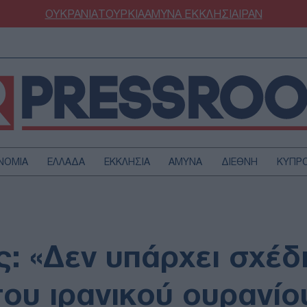
ΟΥΚΡΑΝΙΑ
ΤΟΥΡΚΙΑ
ΑΜΥΝΑ
ΕΚΚΛΗΣΙΑ
ΙΡΑΝ
ΝΟΜΙΑ
ΕΛΛΑΔΑ
ΕΚΚΛΗΣΙΑ
ΑΜΥΝΑ
ΔΙΕΘΝΗ
ΚΥΠΡ
ΟΥΡΚΙΑ
ΟΙΚΟΝΟΜΙΑ
ΜΥΝΑ
ΔΙΕΘΝΗ
FESTYLE
SPORTS
ς: «Δεν υπάρχει σχέδ
ΑΣΤΡΟΝΟΜΙΑ
ΥΓΕΙΑ
ΩΔΙΑ
ΑΡΘΡΟΓΡΑΦΙΑ
ου ιρανικού ουρανίο