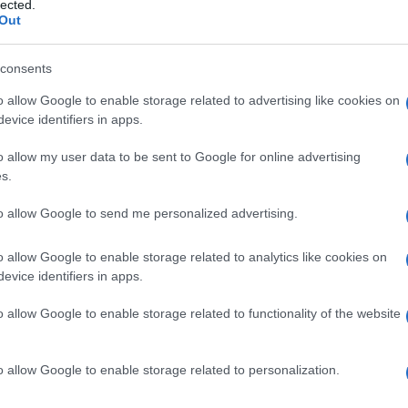
lected.
Δ
Out
ΗΠΑ
consents
για 
o allow Google to enable storage related to advertising like cookies on
μετ
φώτ
evice identifiers in apps.
Ο
o allow my user data to be sent to Google for online advertising
s.
Οικ
πλη
to allow Google to send me personalized advertising.
άνο
Ε
τρατηγική των ΗΠΑ έναντι του Ιράν, ο Βανς
o allow Google to enable storage related to analytics like cookies on
 δρόμοι» για τις σχέσεις των δύο χωρών,
evice identifiers in apps.
Φρί
ση της Ουάσινγκτον ότι δεν θα επιτραπεί
φέρ
o allow Google to enable storage related to functionality of the website
ει πυρηνικό όπλο.
για
Δ
ένα αισιόδοξος, αναφέροντας ότι έχει
o allow Google to enable storage related to personalization.
ις συνομιλίες και ότι το Ιράν δείχνει
Γερ