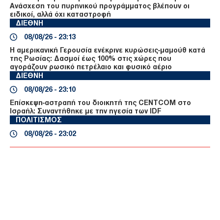
Ανάσχεση του πυρηνικού προγράμματος βλέπουν οι
ειδικοί, αλλά όχι καταστροφή
ΔΙΕΘΝΗ
08/08/26 - 23:13
Η αμερικανική Γερουσία ενέκρινε κυρώσεις-μαμούθ κατά
της Ρωσίας: Δασμοί έως 100% στις χώρες που
αγοράζουν ρωσικό πετρέλαιο και φυσικό αέριο
ΔΙΕΘΝΗ
08/08/26 - 23:10
Επίσκεψη-αστραπή του διοικητή της CENTCOM στο
Ισραήλ: Συναντήθηκε με την ηγεσία των IDF
ΠΟΛΙΤΙΣΜΟΣ
08/08/26 - 23:02
Νέα ευρήματα αλλάζουν τα δεδομένα για τη Μινωική
Έκρηξη στη Σαντορίνη: Έναν αιώνα αργότερα η
καταστροφή;
ΟΙΚΟΛΟΓΙΑ
08/08/26 - 23:00
Επιστημονική πρόβλεψη-σοκ: Πώς θα είναι η
καθημερινότητά μας το 2100 αν η θερμοκρασία ανέβει 4
βαθμούς