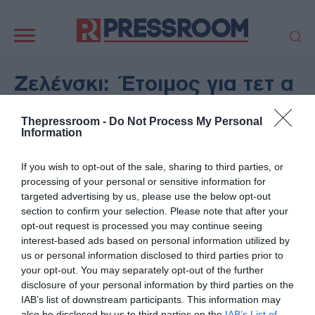
Κεντρική
πλοήγηση
ΠΟΛΙΤΙΚΗ
ΤΟΥΡΚΙΑ
Ζελένσκι: Έτοιμος για τετ α
ΟΙΚΟΝΟΜΙΑ
ΕΛΛΑΔΑ
τετ με τον Πούτιν αλλά με
ΕΚΚΛΗΣΙΑ
ΑΜΥΝΑ
Thepressroom -
Do Not Process My Personal
εντατικοποίηση των
Information
ΔΙΕΘΝΗ
ΚΥΠΡΟΣ
πληγμάτων εντός της
MEDIA
LIFESTYLE
If you wish to opt-out of the sale, sharing to third parties, or
Ρωσίας
SPORTS
ΑΥΤΟΔΙΟΙΚΗΣΗ
processing of your personal or sensitive information for
targeted advertising by us, please use the below opt-out
AUTO - MOTO
ΓΑΣΤΡΟΝΟΜΙΑ
section to confirm your selection. Please note that after your
03/06/2026 - 17:30
ΥΓΕΙΑ
ΤΕΧΝΟΛΟΓΙΑ
opt-out request is processed you may continue seeing
ΔΙΕΘΝΗ
interest-based ads based on personal information utilized by
ΠΑΡΑΞΕΝΑ
ΖΩΔΙΑ
us or personal information disclosed to third parties prior to
ΑΡΘΡΟΓΡΑΦΙΑ
your opt-out. You may separately opt-out of the further
disclosure of your personal information by third parties on the
IAB’s list of downstream participants. This information may
also be disclosed by us to third parties on the
IAB’s List of