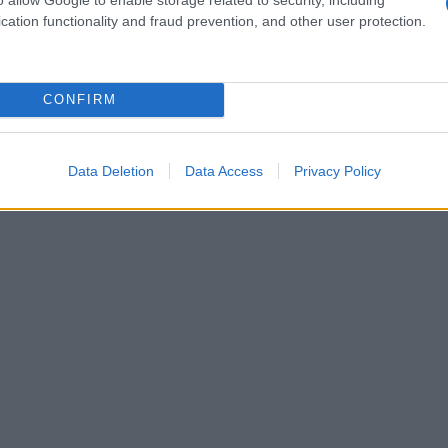
οποίων έχουν εμπράγματο δικαίωμα πλήρους
Νέα
cation functionality and fraud prevention, and other user protection.
εν εισπράττουν μίσθωμα για τους μήνες
για
Σαν
κατ
ΟΙ
CONFIRM
Επι
είν
Data Deletion
Data Access
Privacy Policy
η θ
Δ
Κίν
μέλ
ΤΟ
Παρ
ειρ
στρ
Δ