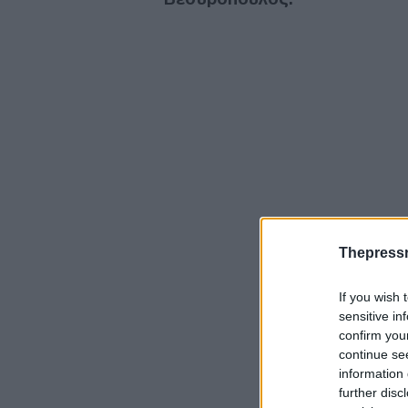
Thepress
If you wish 
sensitive in
confirm you
continue se
information 
further disc