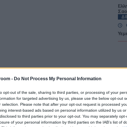
Ελλ
Σαο
Δ
Υεμ
έπλ
ακτ
Ε
Άλλ
Κρή
Εγκ
room -
Do Not Process My Personal Information
ταξ
ΕΚ
to opt-out of the sale, sharing to third parties, or processing of your per
formation for targeted advertising by us, please use the below opt-out s
r selection. Please note that after your opt-out request is processed y
Άγι
σε 
eing interest-based ads based on personal information utilized by us or
Ε
disclosed to third parties prior to your opt-out. You may separately opt-
losure of your personal information by third parties on the IAB’s list of