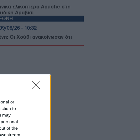
ηνικά ελικόπτερα Apache στη
υδική Αραβία;
ΙΕΘΝΗ
09/08/26 - 10:32
ένη: Οι Χούθι ανακοίνωσαν ότι
ηξαν διυλιστήριο της Aramco στην
ή της Ερυθράς Θάλασσα
ΛΛΑΔΑ
09/08/26 - 09:59
ος για Κυκλάδες κίνησε, άλλος για
τη και Αργοσαρωνικό -
αταλείπουν την Αθήνα οι
ιδιώτες
ΚΛΗΣΙΑ
sonal or
09/08/26 - 09:37
ection to
ou may
ο Όρος: Θρησκευτικός τουρισμός
άνοδο, έσοδα σε πτώση
 personal
ΛΛΑΔΑ
out of the
 downstream
09/08/26 - 09:21