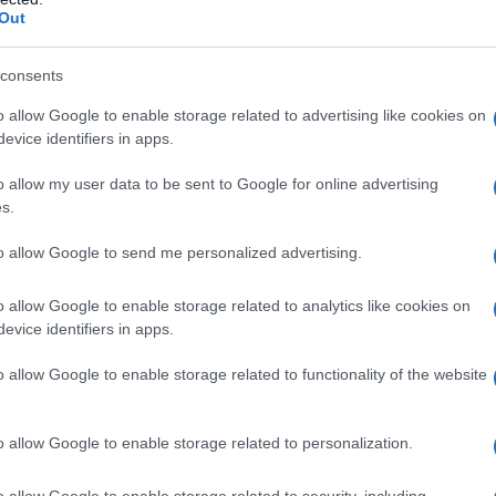
Out
υπηρεσίες μεταφορών.
«Μυ
consents
ουρ
ε την απόφαση:
πυρ
o allow Google to enable storage related to advertising like cookies on
ειδ
evice identifiers in apps.
πα θα αποζημιωθούν για το 80% του μηνιαίου
Δ
σωπα για το 60% του μισθώματος.
o allow my user data to be sent to Google for online advertising
s.
Η α
 καμία κατηγορία εισοδήματος, δεν υπόκειται
κυρ
Δασ
to allow Google to send me personalized advertising.
 εισφορά ή άλλη κράτηση υπέρ του Δημοσίου,
αγο
ιδικής εισφοράς αλληλεγγύης, είναι
φυσ
 χέρια του Δημοσίου ή τρίτων, δεν
o allow Google to enable storage related to analytics like cookies on
Δ
evice identifiers in apps.
αι με βεβαιωμένα χρέη προς το Δημόσιο,
α και τράπεζες.
o allow Google to enable storage related to functionality of the website
Επί
CEN
 είναι:
με 
Π
o allow Google to enable storage related to personalization.
μικά πρόσωπα που έχουν συνάψει σύμβαση
o allow Google to enable storage related to security, including