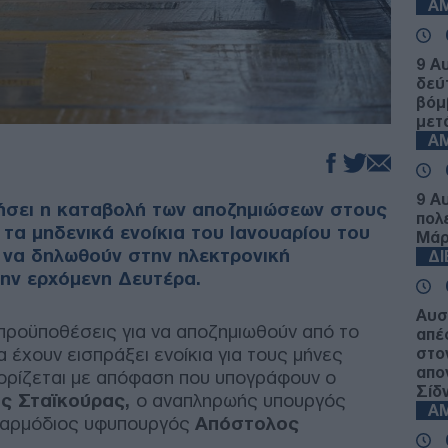
Α
9 Α
δεύ
βόμ
μετ
Α
9 Α
νήσει η καταβολή των αποζημιώσεων στους
πολ
 τα μηδενικά ενοίκια του Ιανουαρίου του
Μάρ
ι να δηλωθούν στην ηλεκτρονική
Δ
ην ερχόμενη Δευτέρα.
Αυσ
οι προϋποθέσεις για να αποζημιωθούν από το
απέ
α έχουν εισπράξει ενοίκια για τους μήνες
στο
απο
θορίζεται με απόφαση που υπογράφουν ο
Σίδν
ς Σταϊκούρας,
ο αναπληρωής υπουργός
Α
 αρμόδιος υφυπουργός
Απόστολος