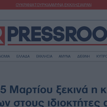
ΟΥΚΡΑΝΙΑ
ΤΟΥΡΚΙΑ
ΑΜΥΝΑ
ΕΚΚΛΗΣΙΑ
ΙΡΑΝ
ΝΟΜΙΑ
ΕΛΛΑΔΑ
ΕΚΚΛΗΣΙΑ
ΑΜΥΝΑ
ΔΙΕΘΝΗ
ΚΥΠΡ
ΟΥΡΚΙΑ
ΟΙΚΟΝΟΜΙΑ
ΜΥΝΑ
ΔΙΕΘΝΗ
FESTYLE
SPORTS
15 Μαρτίου ξεκινά η 
ΑΣΤΡΟΝΟΜΙΑ
ΥΓΕΙΑ
ΩΔΙΑ
ΑΡΘΡΟΓΡΑΦΙΑ
ν στους ιδιοκτήτες α