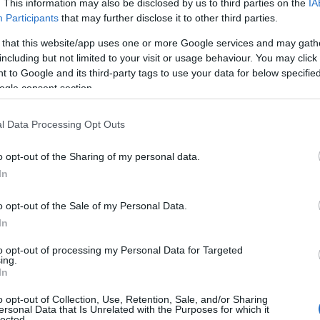
. This information may also be disclosed by us to third parties on the
IA
Απλ
Participants
that may further disclose it to other third parties.
πιν
μόνο
 that this website/app uses one or more Google services and may gath
Δ
including but not limited to your visit or usage behaviour. You may click 
 to Google and its third-party tags to use your data for below specifi
ogle consent section.
Πεζ
στι
από
l Data Processing Opt Outs
Δ
o opt-out of the Sharing of my personal data.
ση,
η καταβολή του ποσού στους
In
Γερ
απέντε ημέρες από την λήξη της
αερ
λωσης Covid και θα ολοκληρώνεται εντός
o opt-out of the Sale of my Personal Data.
στρ
Ε
In
to opt-out of processing my Personal Data for Targeted
αβολή ενοικίου για τους μήνες Ιανουάριο,
ing.
Τρο
 απαλλάσσονται οι επιχειρήσεις της
In
Σου
ιχειρήσεις του πολιτισμού (θέατρα,
συγ
o opt-out of Collection, Use, Retention, Sale, and/or Sharing
, γυμναστήρια, επιχειρήσεις του
ανα
ersonal Data that Is Unrelated with the Purposes for which it
Δ
όπως ξενοδοχεία, καταλύματα και
lected.