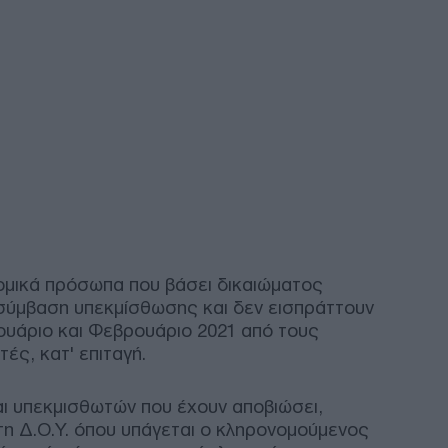
NYP
Νετ
μετ
1 σε
Ε
«Μπ
στο
«πί
ρωσ
ΤΟ
νομικά πρόσωπα που βάσει δικαιώματος
Φιν
σύμβαση υπεκμίσθωσης και δεν εισπράττουν
το 
ουάριο και Φεβρουάριο 2021 από τους
Πακ
ές, κατ' επιταγή.
Ανο
Αίγ
ΤΟ
αι υπεκμισθωτών που έχουν αποβιώσει,
η Δ.Ο.Υ. όπου υπάγεται ο κληρονομούμενος