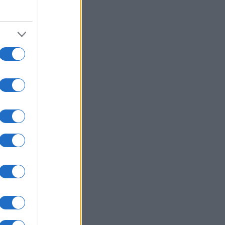
08/08/26 - 23:21
στήριο» με το εμπλουτισμένο
άνιο του Ιράν: Ανάσχεση του
ηνικού προγράμματος βλέπουν οι
ικοί, αλλά όχι καταστροφή
ΙΕΘΝΗ
08/08/26 - 23:13
μερικανική Γερουσία ενέκρινε
ώσεις-μαμούθ κατά της Ρωσίας:
μοί έως 100% στις χώρες που
ράζουν ρωσικό πετρέλαιο και
ικό αέριο
ΙΕΘΝΗ
08/08/26 - 23:10
σκεψη-αστραπή του διοικητή της
TCOM στο Ισραήλ: Συναντήθηκε
την ηγεσία των IDF
ΟΛΙΤΙΣΜΟΣ
08/08/26 - 23:02