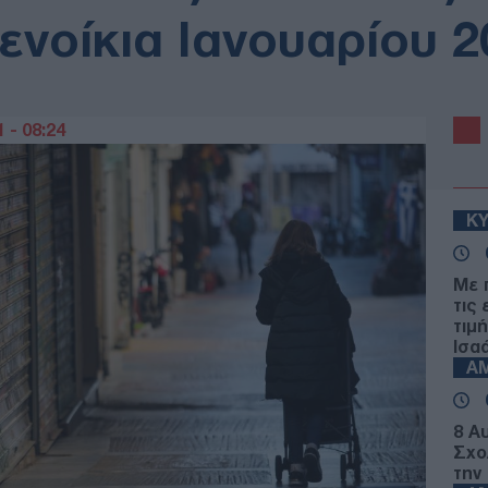
ενοίκια Ιανουαρίου 2
 - 08:24
Κ
Με 
τις
τιμ
Ισα
Α
8 Α
Σχο
την