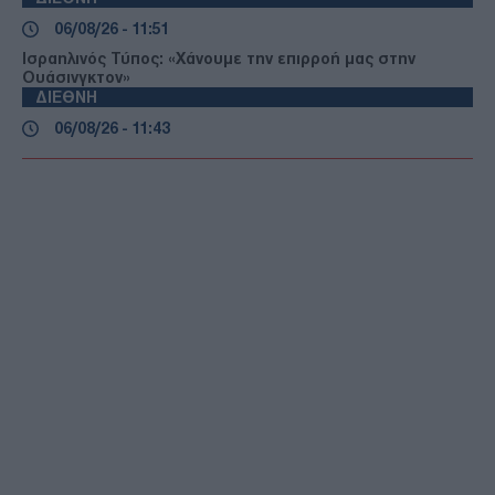
06/08/26 - 11:51
Ισραηλινός Τύπος: «Χάνουμε την επιρροή μας στην
Ουάσινγκτον»
ΔΙΕΘΝΗ
06/08/26 - 11:43
Το μεγάλο ρίσκο του Ριάντ: Πώς οι στρατιωτικές
επιχειρήσεις σε Ιράκ και Υεμένη απειλούν το «Όραμα
2030» της Σαουδικής Αραβίας
ΕΛΛΑΔΑ
06/08/26 - 11:36
Λιμνοθάλασσα Καλοχωρίου: Απέραντο απέραντο ξερό
τοπίο δίπλα στη Θεσσαλονίκη — Καταγγελίες για τη
διαχείριση του νερού
ΠΟΛΙΤΙΚΗ
06/08/26 - 11:27
Μητσοτάκης από την ΑΑΔΕ: «Δικαιωμένη η ενσωμάτωση
του ΟΠΕΚΕΠΕ» – Παρουσιάστηκε το MYAGRO για τις
αγροτικές επιδοτήσεις
ΔΙΕΘΝΗ
06/08/26 - 11:30