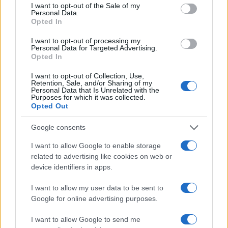
consent section.
I want to opt-out of the Sale of my
προοπτικής, που αποδεικνύει ότι η στήριξη των
Personal Data.
φοιτητών μας δεν αποτελεί θεωρητική εξαγγελία,
Opted In
αλλά σταθερή πολιτική δέσμευση της
Κυβέρνησης και του Υπουργείου Παιδείας».
I want to opt-out of processing my
Personal Data for Targeted Advertising.
Opted In
Ο Υφυπουργός Παιδείας, Θρησκευμάτων και
I want to opt-out of Collection, Use,
Αθλητισμού, αρμόδιος για την Ανώτατη
Retention, Sale, and/or Sharing of my
Εκπαίδευση, καθ. Νίκος Παπαϊωάννου,
Personal Data that Is Unrelated with the
Purposes for which it was collected.
υπογράμμισε σχετικά: «Για πρώτη φορά φέτος, οι
Opted Out
μετεγγραφές πρόκειται να ανακοινωθούν ενάμιση
μήνα νωρίτερα, κάτι που αποδεικνύει στην πράξη
Google consents
πως η κυβέρνηση λειτουργεί με σχέδιο, ταχύτητα
και ευαισθησία απέναντι στη φοιτητική κοινότητα.
I want to allow Google to enable storage
Στηρίζουμε τους νέους μας και τις οικογένειές
related to advertising like cookies on web or
τους. Οι φοιτητές προσαρμόζονται από την αρχή
device identifiers in apps.
στο νέο τους περιβάλλον και οργανώνουν
εγκαίρως το πρόγραμμα σπουδών τους. Την ίδια
I want to allow my user data to be sent to
στιγμή, τα πανεπιστήμια αποκτούν πλήρη εικόνα
Google for online advertising purposes.
του τελικού αριθμού των νεοεισαχθέντων και
μπορούν να προγραμματίσουν καλύτερα τις
I want to allow Google to send me
ανάγκες τους σε υποδομές και φοιτητική μέριμνα.