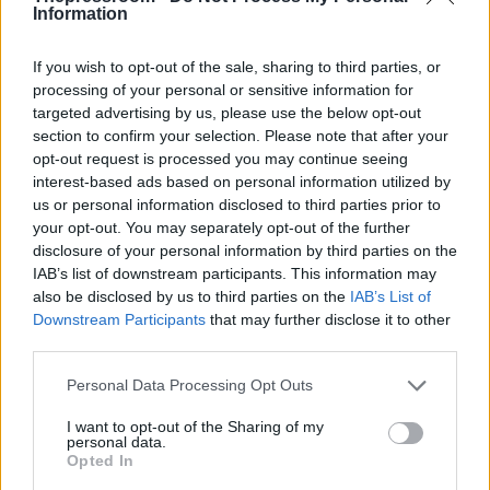
«Η έγκαιρη ολοκλήρωση της διαδικασίας των
Information
μετεγγραφών - για πρώτη φορά από φέτος - δεν
αποτελεί απλώς μια αυτονόητη παρέμβαση. Είναι
If you wish to opt-out of the sale, sharing to third parties, or
μια ουσιαστική κοινωνική πρωτοβουλία, που
processing of your personal or sensitive information for
αποδεικνύει ότι η Πολιτεία βρίσκεται δίπλα στους
targeted advertising by us, please use the below opt-out
φοιτητές μας και τις οικογένειές τους. Είναι η
section to confirm your selection. Please note that after your
έμπρακτη απάντηση στην αγωνία χιλιάδων νέων
opt-out request is processed you may continue seeing
ανθρώπων, αλλά και η σαφής ένδειξη σεβασμού
interest-based ads based on personal information utilized by
στις ανάγκες της ελληνικής οικογένειας. Με τον
us or personal information disclosed to third parties prior to
τρόπο αυτό εξασφαλίζουμε ότι, όσοι πληρούν τα
your opt-out. You may separately opt-out of the further
κριτήρια, θα γνωρίζουν εγκαίρως τον τόπο
disclosure of your personal information by third parties on the
σπουδών τους. Έτσι αποφεύγονται οι άσκοπες
IAB’s list of downstream participants. This information may
ταλαιπωρίες και τα επιπλέον έξοδα, δίνονται ίσες
also be disclosed by us to third parties on the
IAB’s List of
ευκαιρίες για την παρακολούθηση των
Downstream Participants
that may further disclose it to other
μαθημάτων από την πρώτη ημέρα και
third parties.
διευκολύνεται η οργάνωση της καθημερινότητάς
τους. Η πολιτική αυτή δεν είναι τυχαία - έχει
Please note that this website/app uses one or more Google
Personal Data Processing Opt Outs
ξεκάθαρο κοινωνικό αποτύπωμα: ενισχύει την
services and may gather and store information including but
κοινωνική συνοχή, ενδυναμώνει τους πιο
not limited to your visit or usage behaviour. You may click to
I want to opt-out of the Sharing of my
αδύναμους και επιτρέπει στα Πανεπιστήμια να
personal data.
grant or deny consent to Google and its third-party tags to
λειτουργούν με καλύτερο προγραμματισμό. Είναι
Opted In
use your data for below specified purposes in below Google
όμως και μια επιλογή ευθύνης, μέριμνας και