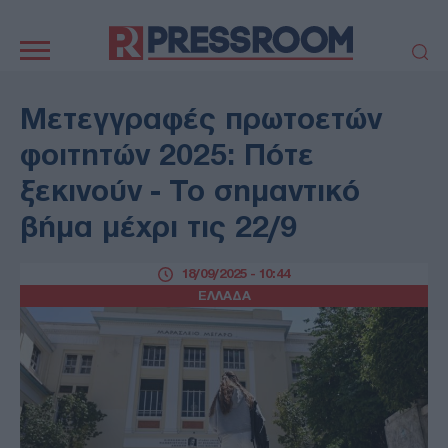
Κεντρική
πλοήγηση
ΠΟΛΙΤΙΚΗ
ΤΟΥΡΚΙΑ
Μετεγγραφές πρωτοετών
ΟΙΚΟΝΟΜΙΑ
ΕΛΛΑΔΑ
φοιτητών 2025: Πότε
ΕΚΚΛΗΣΙΑ
ΑΜΥΝΑ
ξεκινούν - Το σημαντικό
ΔΙΕΘΝΗ
ΚΥΠΡΟΣ
βήμα μέχρι τις 22/9
MEDIA
LIFESTYLE
SPORTS
ΑΥΤΟΔΙΟΙΚΗΣΗ
18/09/2025 - 10:44
AUTO - MOTO
ΓΑΣΤΡΟΝΟΜΙΑ
ΕΛΛΑΔΑ
ΥΓΕΙΑ
ΤΕΧΝΟΛΟΓΙΑ
ΠΑΡΑΞΕΝΑ
ΖΩΔΙΑ
ΑΡΘΡΟΓΡΑΦΙΑ