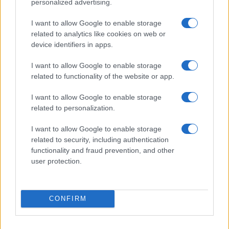
personalized advertising.
Πρόκειται για μία πολιτική που ενισχύει την
κοινωνική συνοχή, θωρακίζει την ακαδημαϊκή
I want to allow Google to enable storage
λειτουργία και αποδεικνύει ότι η Πολιτεία δεν
related to analytics like cookies on web or
μένει στα λόγια, αλλά παρεμβαίνει αποφασιστικά
device identifiers in apps.
για να στηρίξει τους φοιτητές, τις οικογένειες και
τα ίδια τα δημόσια πανεπιστημιακά ιδρύματα της
I want to allow Google to enable storage
χώρας».
related to functionality of the website or app.
I want to allow Google to enable storage
related to personalization.
I want to allow Google to enable storage
related to security, including authentication
functionality and fraud prevention, and other
user protection.
CONFIRM