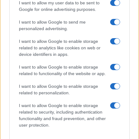
I want to allow my user data to be sent to
Στη Σερβία για πρώτη φορά ο Ζελένσκι — Στο επίκεντρο
Google for online advertising purposes.
της ατζέντας ΕΕ, ενέργεια και σχέσεις με τη Ρωσία
ΔΙΕΘΝΗ
I want to allow Google to send me
07/08/26 - 22:13
personalized advertising.
Τι σηματοδοτεί η αμυντική συμφωνία Σ. Αραβίας,
Τουρκίας και Πακιστάν — Ένα «ισλαμικό ΝΑΤΟ» στα
I want to allow Google to enable storage
σκαριά;
related to analytics like cookies on web or
ΤΟΥΡΚΙΑ
device identifiers in apps.
07/08/26 - 21:59
Νέα τουρκική πρόκληση στο Αιγαίο μετά το ελληνικό
I want to allow Google to enable storage
χωροταξικό για τον Τουρισμό: «Καμία νομική συνέπεια»
related to functionality of the website or app.
ΔΙΕΘΝΗ
07/08/26 - 21:45
I want to allow Google to enable storage
related to personalization.
ΗΠΑ: Η Γερουσία ενέκρινε νέες κυρώσεις κατά της
Ρωσίας - Δασμοί έως 500% σε πετρέλαιο και αέριο
ΔΙΕΘΝΗ
I want to allow Google to enable storage
related to security, including authentication
07/08/26 - 21:19
functionality and fraud prevention, and other
ΗΠΑ: Νέα αποχαρακτηρισμένα αρχεία για UFO - Γιγαντιαία
user protection.
τρίγωνα, μεταλλικές σφαίρες και ανεξήγητα φώτα
ΟΙΚΟΝΟΜΙΑ