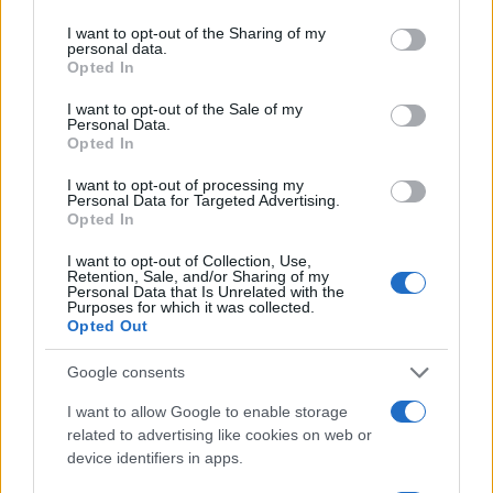
services and may gather and store information including but
not limited to your visit or usage behaviour. You may click to
I want to opt-out of the Sharing of my
personal data.
grant or deny consent to Google and its third-party tags to
Opted In
use your data for below specified purposes in below Google
consent section.
ΑΚΟΛΟΥΘΗΣΤΕ ΜΑΣ ΣΤΟ GOOGLE
I want to opt-out of the Sale of my
Personal Data.
NEWS ΚΑΝΟΝΤΑΣ ΚΛΙΚ ΕΔΩ
Opted In
I want to opt-out of processing my
Personal Data for Targeted Advertising.
TAGS
Opted In
ΚΑΛΑΜΑΤΑ
ΘΑΝΑΤΗΦΟΡΟ ΤΡΟΧΑΙΟ
29ΧΡΟΝΟΣ
I want to opt-out of Collection, Use,
Retention, Sale, and/or Sharing of my
ΜΟΤΟΣΙΚΛΕΤΑ
Personal Data that Is Unrelated with the
Purposes for which it was collected.
Opted Out
Ροή Ειδήσεων
Google consents
I want to allow Google to enable storage
related to advertising like cookies on web or
ΔΙΕΘΝΗ
device identifiers in apps.
07/08/26 - 22:29