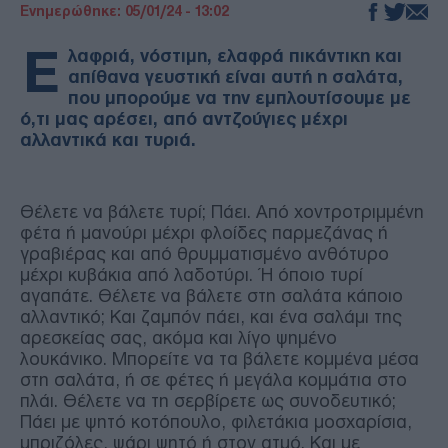
Ενημερώθηκε: 05/01/24 - 13:02
Ε
λαφριά, νόστιμη, ελαφρά πικάντικη και
απίθανα γευστική είναι αυτή η σαλάτα,
που μπορούμε να την εμπλουτίσουμε με
ό,τι μας αρέσει, από αντζούγιες μέχρι
αλλαντικά και τυριά.
Θέλετε να βάλετε τυρί; Πάει. Από χοντροτριμμένη
φέτα ή μανούρι μέχρι φλοίδες παρμεζάνας ή
γραβιέρας και από θρυμματισμένο ανθότυρο
μέχρι κυβάκια από λαδοτύρι. Ή όποιο τυρί
αγαπάτε. Θέλετε να βάλετε στη σαλάτα κάποιο
αλλαντικό; Και ζαμπόν πάει, και ένα σαλάμι της
αρεσκείας σας, ακόμα και λίγο ψημένο
λουκάνικο. Μπορείτε να τα βάλετε κομμένα μέσα
στη σαλάτα, ή σε φέτες ή μεγάλα κομμάτια στο
πλάι. Θέλετε να τη σερβίρετε ως συνοδευτικό;
Πάει με ψητό κοτόπουλο, φιλετάκια μοσχαρίσια,
μπριζόλες, ψάρι ψητό ή στον ατμό. Και με