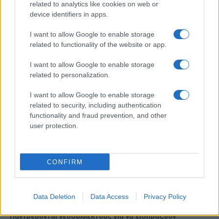
related to analytics like cookies on web or
device identifiers in apps.
Ροή Ειδήσεων
I want to allow Google to enable storage
related to functionality of the website or app.
ΖΩΔΙΑ
I want to allow Google to enable storage
06/08/26 - 23:52
related to personalization.
Ζώδια: Οι αστρολογικές προβλέψεις για την Παρασκευή
7/8 από την Αλεξάνδρα Καρτά
I want to allow Google to enable storage
SPORTS
related to security, including authentication
06/08/26 - 23:52
functionality and fraud prevention, and other
user protection.
ΠΑΟΚ - Άντερλεχτ 0-1: Σοκαρίστηκε αλλά μπορεί!!
ΕΛΛΑΔΑ
06/08/26 - 23:46
CONFIRM
Χανιά: ΕΔΕ για την 75χρονη που έφυγε από το Αστυνομικό
Τμήμα και βρέθηκε νεκρή
ΔΙΕΘΝΗ
06/08/26 - 23:20
Data Deletion
Data Access
Privacy Policy
Οι «μαύρες χήρες» της Ρωσίας εν καιρώ πολέμου:
Παντρεύονται νεοσύλλεκτους για να εισπράξουν