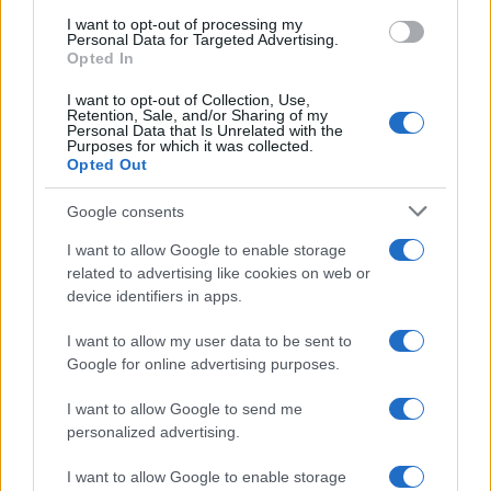
ελαιόλαδο και σοτάρουμε το σκόρδο με την
I want to opt-out of processing my
καυτερή πιπερίτσα και τους κύβους ψωμιού για
Personal Data for Targeted Advertising.
Opted In
2-3 λεπτά, μέχρι να ροδίσουν, ανακατεύοντας
συνεχώς.
I want to opt-out of Collection, Use,
Αδειάζουμε στο μπολ με το κουνουπίδι,
Retention, Sale, and/or Sharing of my
προσθέτουμε όλα τα υπόλοιπα υλικά και
Personal Data that Is Unrelated with the
Purposes for which it was collected.
ανακατεύουμε απαλά.
Opted Out
Δημοσιεύτηκε στον "
Γαστρονόμο
"
Google consents
I want to allow Google to enable storage
related to advertising like cookies on web or
ΑΚΟΛΟΥΘΗΣΤΕ ΜΑΣ ΣΤΟ GOOGLE
device identifiers in apps.
NEWS ΚΑΝΟΝΤΑΣ ΚΛΙΚ ΕΔΩ
I want to allow my user data to be sent to
Google for online advertising purposes.
TAGS
I want to allow Google to send me
ΚΟΥΝΟΥΠΙΔΟΣΑΛΑΤΑ
personalized advertising.
ΣΥΝΤΑΓΗ ΓΙΑ ΚΟΥΝΟΥΠΙΔΟΣΑΛΑΤΑ
I want to allow Google to enable storage