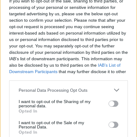
If you wish to opt-out of the sale, sharing to third parties, or
στραγγισμένη
processing of your personal or sensitive information for
3 ραπανάκια, σε φετάκια
targeted advertising by us, please use the below opt-out
3 κουτ. σούπας ψιλοκομμένος μαϊντανός
section to confirm your selection. Please note that after your
50 ml λεμονοχυμός
opt-out request is processed you may continue seeing
100 ml ελαιόλαδο
interest-based ads based on personal information utilized by
αλάτι, πιπέρι φρεσκοτριμμένο
us or personal information disclosed to third parties prior to
your opt-out. You may separately opt-out of the further
disclosure of your personal information by third parties on the
Διαδικασία
IAB’s list of downstream participants. This information may
also be disclosed by us to third parties on the
IAB’s List of
Για να ετοιμάσουμε την πικάντικη
Downstream Participants
that may further disclose it to other
κουνουπιδοσαλάτα σε μια κατσαρόλα με
third parties.
άφθονο αλατισμένο νερό που κοχλάζει
Please note that this website/app uses one or more Google
ρίχνουμε τα μπουκετάκια κουνουπιδιού και
Personal Data Processing Opt Outs
services and may gather and store information including but
βράζουμε για 2 λεπτά, ίσα ίσα να μαλακώσουν
not limited to your visit or usage behaviour. You may click to
I want to opt-out of the Sharing of my
ελαφρώς. Τα στραγγίζουμε.
personal data.
grant or deny consent to Google and its third-party tags to
Σε ένα τηγάνι ζεσταίνουμε το μισό λάδι σε
Opted In
use your data for below specified purposes in below Google
δυνατή φωτιά και σοτάρουμε το κουνουπίδι για
consent section.
2-3 λεπτά, μέχρι να πάρει χρώμα και να ροδίσει.
I want to opt-out of the Sale of my
Personal Data.
Το αδειάζουμε σε ένα βαθύ μπολ ή σαλατιέρα.
Opted In
Στο ίδιο τηγάνι ζεσταίνουμε το υπόλοιπο