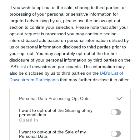
If you wish to opt-out of the sale, sharing to third parties, or
processing of your personal or sensitive information for
targeted advertising by us, please use the below opt-out
section to confirm your selection. Please note that after your
opt-out request is processed you may continue seeing
interest-based ads based on personal information utilized by
us or personal information disclosed to third parties prior to
your opt-out. You may separately opt-out of the further
disclosure of your personal information by third parties on the
IAB’s list of downstream participants. This information may
also be disclosed by us to third parties on the
IAB’s List of
Downstream Participants
that may further disclose it to other
third parties.
Please note that this website/app uses one or more Google
ΑΚΟΛΟΥΘΗΣΤΕ ΜΑΣ ΣΤΟ GOOGLE
Personal Data Processing Opt Outs
services and may gather and store information including but
NEWS ΚΑΝΟΝΤΑΣ ΚΛΙΚ ΕΔΩ
not limited to your visit or usage behaviour. You may click to
I want to opt-out of the Sharing of my
personal data.
grant or deny consent to Google and its third-party tags to
Opted In
use your data for below specified purposes in below Google
TAGS
consent section.
I want to opt-out of the Sale of my
Personal Data.