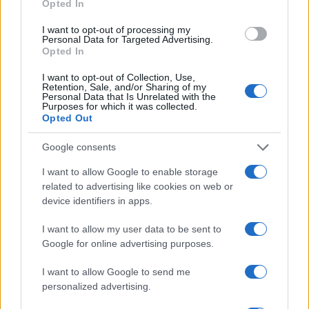
ΕΡΝΤΟΓΑΝ
ΕΠΙΣΚΕΨΗ ΕΡΝΤΟΓΑΝ
ΣΚΑΪ
ΑΤΑΙΡΙΑΣΤΟΙ
Opted In
I want to opt-out of processing my
Personal Data for Targeted Advertising.
Opted In
Ροή Ειδήσεων
I want to opt-out of Collection, Use,
Retention, Sale, and/or Sharing of my
Personal Data that Is Unrelated with the
Purposes for which it was collected.
ΔΙΕΘΝΗ
Opted Out
09/08/26 - 13:29
Πώς θα ήταν η Ευρώπη χωρίς ποτάμια;
Google consents
ΔΙΕΘΝΗ
I want to allow Google to enable storage
09/08/26 - 13:22
related to advertising like cookies on web or
Το Χονγκ Κονγκ κατέγραψε ρεκόρ ζέστης με 36,9
device identifiers in apps.
βαθμούς Κελσίου
ΚΥΠΡΟΣ
I want to allow my user data to be sent to
09/08/26 - 12:46
Google for online advertising purposes.
Με πορεία μοτοσικλετιστών από όλες τις ελεύθερες
πόλεις της Κύπρου τιμήθηκε χθες η μνήμη του Τάσου
I want to allow Google to send me
Ισαάκ και του Σολωμού Σολωμού
personalized advertising.
ΑΜΥΝΑ