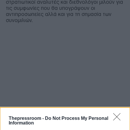
στρατιωτικοί αναλυτές και διεθνολόγοι μιλούν για
τις συμφωνίες που θα υπογράψουν οι
αντιπροσωπείες αλλά και για τη σημασία των
συνομιλιών.
Thepressroom -
Do Not Process My Personal
Information