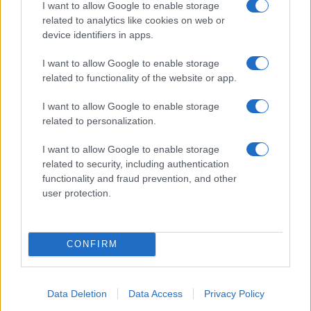
I want to allow Google to enable storage
09/08/26 - 12:26
related to analytics like cookies on web or
8 Αυγούστου 1884: Τα εγκαίνια της Σχολής Ναυτικών
device identifiers in apps.
Δοκίμων έτσι όπως την ξέρουμε σήμερα!
ΑΜΥΝΑ
I want to allow Google to enable storage
09/08/26 - 12:00
related to functionality of the website or app.
9 Αυγούστου 1945: Η ρίψη της δεύτερης και τελευταίας
ατομικής βόμβας στο Ναγκασάκι, τρεις μέρες μετά την
I want to allow Google to enable storage
πρώτη ρίψη στη Χιροσίμα
related to personalization.
ΑΜΥΝΑ
09/08/26 - 11:37
I want to allow Google to enable storage
9 Αυγούστου 1823 : Σκοτώνεται πολεμώντας τους
related to security, including authentication
Τουρκαλβανούς ο Μάρκος Μπότσαρης
functionality and fraud prevention, and other
ΔΙΕΘΝΗ
user protection.
09/08/26 - 11:31
Αυστραλία: Δύο επιβατηγά αεροπλάνα απέφυγαν παρά
λίγο μια σύγκρουση στον διάδρομο προσγείωσης/
CONFIRM
απογείωσης στο αεροδρόμιο του Σίδνεϊ
ΑΜΥΝΑ
09/08/26 - 10:47
Data Deletion
Data Access
Privacy Policy
Ελληνικά ελικόπτερα Apache στη Σαουδική Αραβία;
ΔΙΕΘΝΗ