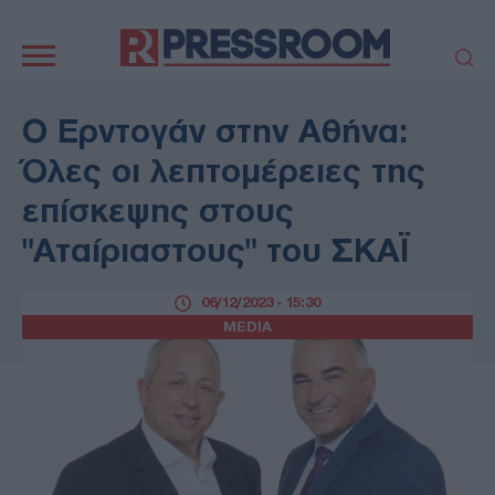
Κεντρική
πλοήγηση
ΠΟΛΙΤΙΚΗ
ΤΟΥΡΚΙΑ
Ο Ερντογάν στην Αθήνα:
ΟΙΚΟΝΟΜΙΑ
ΕΛΛΑΔΑ
Όλες οι λεπτομέρειες της
ΕΚΚΛΗΣΙΑ
ΑΜΥΝΑ
επίσκεψης στους
ΔΙΕΘΝΗ
ΚΥΠΡΟΣ
"Αταίριαστους" του ΣΚΑΪ
MEDIA
LIFESTYLE
SPORTS
ΑΥΤΟΔΙΟΙΚΗΣΗ
06/12/2023 - 15:30
AUTO - MOTO
ΓΑΣΤΡΟΝΟΜΙΑ
MEDIA
ΥΓΕΙΑ
ΤΕΧΝΟΛΟΓΙΑ
ΠΑΡΑΞΕΝΑ
ΖΩΔΙΑ
ΑΡΘΡΟΓΡΑΦΙΑ