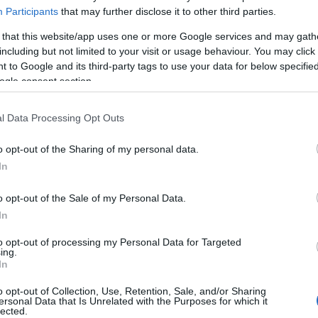
Participants
that may further disclose it to other third parties.
ΠΟ
 that this website/app uses one or more Google services and may gath
including but not limited to your visit or usage behaviour. You may click 
Στο
 to Google and its third-party tags to use your data for below specifi
κυβ
Βοι
ogle consent section.
πυρ
δια
l Data Processing Opt Outs
αντ
Δ
o opt-out of the Sharing of my personal data.
In
ρεία της ελληνικής οικονομίας μετά την
15 
μίζοντας ότι η Ελλάδα κατάφερε να
αστ
o opt-out of the Sale of my Personal Data.
ς που αντιμετώπισε και να εξελιχθεί σε μία
αμε
In
Τρα
ιάζουν ισχυρές δημοσιονομικές επιδόσεις
Δ
to opt-out of processing my Personal Data for Targeted
ing.
In
αταλέγεται στις λίγες ευρωπαϊκές χώρες που
Διπ
Λατ
νασμα, γεγονός που της επιτρέπει όχι μόνο να
o opt-out of Collection, Use, Retention, Sale, and/or Sharing
περ
ersonal Data that Is Unrelated with the Purposes for which it
 μεταρρυθμίσεων, αλλά και να συμβάλλει ενεργά
lected.
Ιση