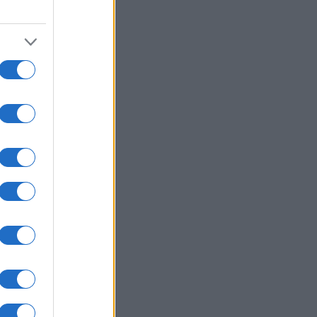
ΙΕΘΝΗ
06/08/26 - 08:46
φωνία Ιράν-Ομάν για νέα ρότα στο
νό του Ορμούζ: Όρος η άρση του
ρικανικού αποκλεισμού – Τι
μηνύει η Ουάσινγκτον
ΙΕΘΝΗ
06/08/26 - 08:42
ομβία: Φόβοι για τρομοκρατικό
πημα στην ορκωμοσία του νέου
έδρου Αμπελάρδο δε λα Εσπριέγια
ΙΕΘΝΗ
06/08/26 - 08:37
αράγουα: Νέα συνταγματική
θεώρηση και επιμήκυνση θητείας
έγα φέρνουν διεθνείς πιέσεις και
ρα από τον ΟΑΚ
ΙΕΘΝΗ
06/08/26 - 08:35