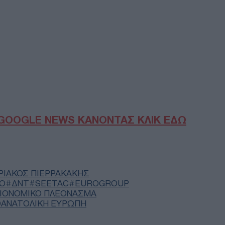
Αθή
Δ
Τρα
ποσ
οι δ
φυλ
Δ
NBC
πυρ
GOOGLE NEWS ΚΑΝΟΝΤΑΣ ΚΛΙΚ ΕΔΩ
τακ
Ε
«Κό
ΡΙΑΚΟΣ ΠΙΕΡΡΑΚΑΚΗΣ
κύκ
ΙΟ
ΔΝΤ
SEETAC
EUROGROUP
κορ
ΙΟΝΟΜΙΚΟ ΠΛΕΟΝΑΣΜΑ
ανε
ΟΑΝΑΤΟΛΙΚΗ ΕΥΡΩΠΗ
ΠΟ