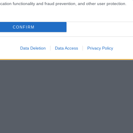
Μεξ
cation functionality and fraud prevention, and other user protection.
Tik
μικ
οργ
Δ
CONFIRM
Έρε
Data Deletion
Data Access
Privacy Policy
του
επι
Λευ
κίν
Δ
Κόσ
αστ
οργ
Ε
Υπό
της