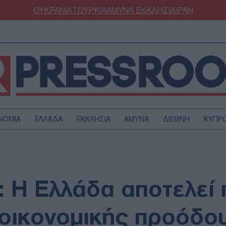
ΟΥΚΡΑΝΙΑ
ΤΟΥΡΚΙΑ
ΑΜΥΝΑ
ΕΚΚΛΗΣΙΑ
ΙΡΑΝ
ΝΟΜΙΑ
ΕΛΛΑΔΑ
ΕΚΚΛΗΣΙΑ
ΑΜΥΝΑ
ΔΙΕΘΝΗ
ΚΥΠΡ
ΟΥΡΚΙΑ
ΟΙΚΟΝΟΜΙΑ
ΜΥΝΑ
ΔΙΕΘΝΗ
FESTYLE
SPORTS
: Η Ελλάδα αποτελεί 
ΑΣΤΡΟΝΟΜΙΑ
ΥΓΕΙΑ
ΩΔΙΑ
ΑΡΘΡΟΓΡΑΦΙΑ
οικονομικής προόδο