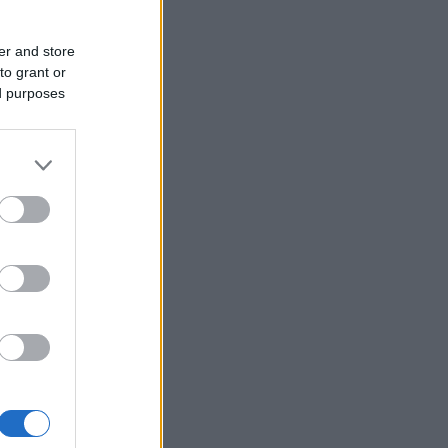
ΛΙΤΙΚΗ
06/08/26 - 08:56
er and store
to grant or
ίχημα ταχύτητας για την
ed purposes
έρνηση στη Δυτική Αττική και
ωτία: Αποζημιώσεις-εξπρές στους
όπληκτους εν μέσω
σταυρούμενων πυρών από την
ιπολίτευση
ΙΕΘΝΗ
06/08/26 - 08:53
πλοία, 275 δισεκατομμύρια: Το
ρονομικό κόστος των νέων
ρικανικών θωρηκτών «Ντόναλντ
μπ»
ΙΕΘΝΗ
06/08/26 - 08:49
λωματικό «άνοιγμα» του Ισραήλ στη
ινική Αμερική: Στη διευρυμένη
ιοδεία του Γκίντεον Σάαρ ο
μερινός και η Κολομβία