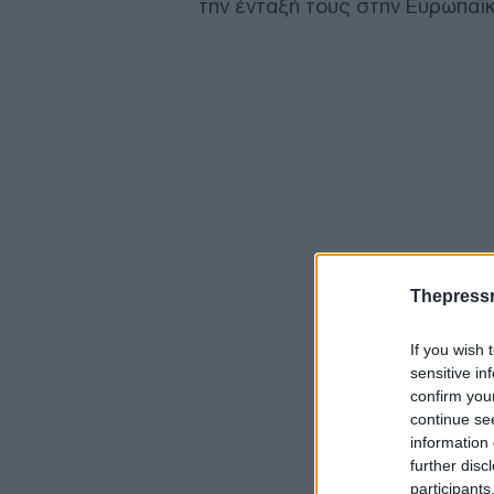
την ένταξή τους στην Ευρωπαϊ
Thepress
If you wish 
sensitive in
confirm you
continue se
information 
further disc
participants