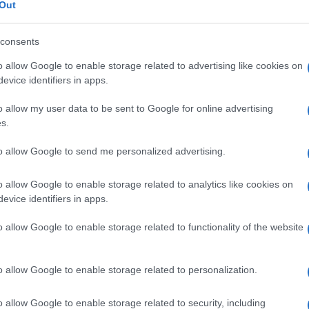
ρίσκονται σε ενταξιακή πορεία προς την
Out
Δ
consents
Συμ
χάρη την Ελλάδα για τη μέχρι σήμερα πορεία
Στε
o allow Google to enable storage related to advertising like cookies on
κή πρόοδο και για μια μεταρρυθμιστική
αμε
evice identifiers in apps.
 τη θέση της χώρας σε ευρωπαϊκό επίπεδο.
δια
Δ
Κυριάκο Πιερρακάκη, τόνισε ότι η συμβολή
o allow my user data to be sent to Google for online advertising
 καθοριστική στη διαμόρφωση αυτής της
s.
Κολ
to allow Google to send me personalized advertising.
χτύ
προ
ε επίσης καλή επιτυχία στο νέο Περιφερειακό
Δ
o allow Google to enable storage related to analytics like cookies on
οποίο αποτελεί το 18ο αντίστοιχο κέντρο του
evice identifiers in apps.
ζοντας την Ελλάδα στον ρόλο του ιδρυτικού
Νικ
o allow Google to enable storage related to functionality of the website
ανα
Ορτ
συνεργασίας μεταξύ της Ελλάδας και του ΔΝΤ,
μέτ
o allow Google to enable storage related to personalization.
πό τον ρόλο του αποδέκτη τεχνικής βοήθειας
Δ
νωσίας προς άλλες χώρες», ανέφερε
o allow Google to enable storage related to security, including