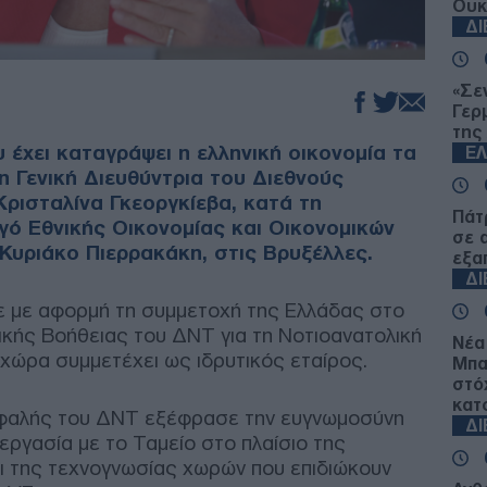
Ουκ
Δ
«Σε
Γερ
της
 έχει καταγράψει η ελληνική οικονομία τα
Ε
η Γενική Διευθύντρια του Διεθνούς
Κρισταλίνα Γκεοργκίεβα, κατά τη
Πάτ
γό Εθνικής Οικονομίας και Οικονομικών
σε 
Κυριάκο Πιερρακάκη, στις Βρυξέλλες.
εξα
Δ
 με αφορμή τη συμμετοχή της Ελλάδας στο
κής Βοήθειας του ΔΝΤ για τη Νοτιοανατολική
Νέα
χώρα συμμετέχει ως ιδρυτικός εταίρος.
Μπα
στό
κατο
κεφαλής του ΔΝΤ εξέφρασε την ευγνωμοσύνη
Δ
εργασία με το Ταμείο στο πλαίσιο της
ι της τεχνογνωσίας χωρών που επιδιώκουν