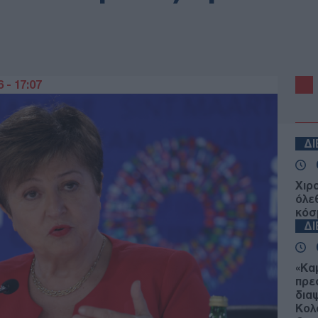
 - 17:07
Δ
Χιρ
όλε
κόσ
Δ
«Κα
πρε
δια
Κολ