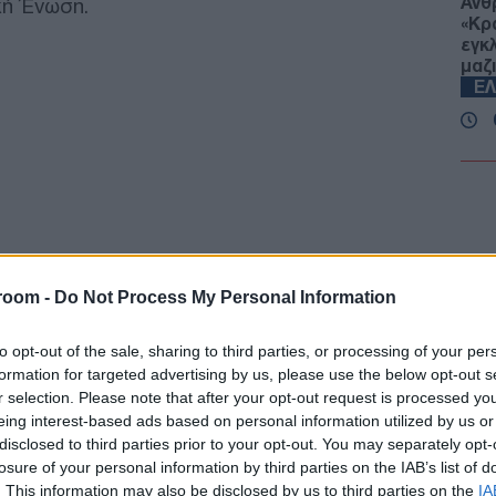
Ανθ
κή Ένωση.
«Κρα
εγκ
μαζ
Ε
Ιερ
μετ
– Ε
Fro
Δ
room -
Do Not Process My Personal Information
«Πό
Δημ
κομ
to opt-out of the sale, sharing to third parties, or processing of your per
Ο
formation for targeted advertising by us, please use the below opt-out s
r selection. Please note that after your opt-out request is processed y
eing interest-based ads based on personal information utilized by us or
«Πο
disclosed to third parties prior to your opt-out. You may separately opt-
Όλοι
losure of your personal information by third parties on the IAB’s list of
δικα
. This information may also be disclosed by us to third parties on the
IA
αγρ