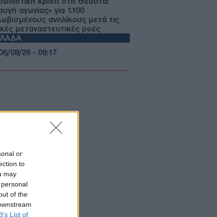
ρωπιστική κρίση στη Θέουτα:
υγή αγωνίας» για 1.100
λωβισμένους ανηλίκους μετά τις
ικές μεταναστευτικές ροές
ΛΛΑΔΑ
06/08/26 - 09:17
άπετρα: Επιχείρηση διάσωσης 40
αναστών στα ανοιχτά της Κρήτης
ντοπίστηκαν από εναέριο μέσο της
ntex
ΙΕΘΝΗ
06/08/26 - 09:13
λεμος» Τραμπ κατά του νικητή των
οκρατικών στο Μίσιγκαν: «Είναι
μουνιστής που μισεί το Ισραήλ»
sonal or
ΙΚΟΝΟΜΙΑ
ection to
ou may
06/08/26 - 09:12
 personal
δαρικό» για το myAGRO της ΑΑΔΕ:
out of the
 οι κανόνες, οι προθεσμίες και τα
 downstream
ιολογητικά για τις επιδοτήσεις
B’s List of
οτών και κτηνοτρόφων