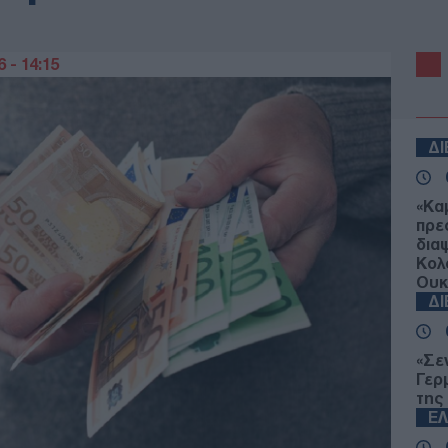
 - 14:15
Δ
«Κα
πρε
δια
Κολ
Ουκ
Δ
«Σε
Γερ
της
Ε