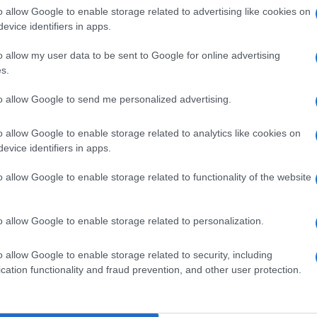
o allow Google to enable storage related to advertising like cookies on
Δ
evice identifiers in apps.
15 
o allow my user data to be sent to Google for online advertising
αστ
s.
αμε
Τρα
to allow Google to send me personalized advertising.
Δ
o allow Google to enable storage related to analytics like cookies on
evice identifiers in apps.
Διπ
Λατ
o allow Google to enable storage related to functionality of the website
περ
Ιση
Δ
 σε περίπτωση κατάσχεσης τραπεζικού
o allow Google to enable storage related to personalization.
το Δημόσιο, το ποσό που θα απομένει στον
ποχωρεί κάτω από τα 1.600 ευρώ.
Συμ
o allow Google to enable storage related to security, including
Στε
cation functionality and fraud prevention, and other user protection.
αμε
ιο των παρεμβάσεων που εξετάζει το
δια
προσαρμογή υφιστάμενων μέτρων στα σημερινά
Δ
αυξημένες ανάγκες διαβίωσης των πολιτών.