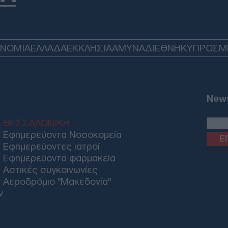
επι
Λευ
κίν
Δ
ΟΝΟΜΙΑ
ΕΛΛΑΔΑ
ΕΚΚΛΗΣΙΑ
ΑΜΥΝΑ
ΔΙΕΘΝΗ
ΚΥΠΡΟΣ
M
Κόσ
αστ
οργ
Ε
News
ΘΕΣΣΑΛΟΝΙΚΗ
Υπό
της
Εφημερεύοντα Νοσοκομεία
Αθή
Εφημερεύοντες ιατροί
Δ
Εφημερεύοντα φαρμακεία
Αστικές συγκοινωνίες
Αεροδρόμιο "Μακεδονία"
Τρα
ν
ποσ
οι δ
φυλ
Δ