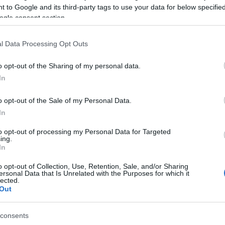
– Ε
 to Google and its third-party tags to use your data for below specifi
όριο ανερχόταν στα 1.250 ευρώ. Με τη νέα
Fro
ogle consent section.
ευρώ, προσφέροντας μεγαλύτερη προστασία
Δ
ουν διαδικασίες αναγκαστικής είσπραξης.
l Data Processing Opt Outs
«Πό
Δημ
o opt-out of the Sharing of my personal data.
κομ
In
Ο
o opt-out of the Sale of my Personal Data.
«Πο
In
Όλοι
δικα
to opt-out of processing my Personal Data for Targeted
αγρ
ing.
In
ΠΟ
o opt-out of Collection, Use, Retention, Sale, and/or Sharing
ersonal Data that Is Unrelated with the Purposes for which it
Στο
lected.
κυβ
Out
Βοι
πυρ
δια
consents
αντ