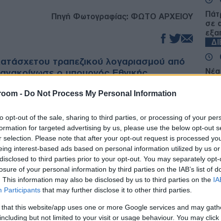
Πάτ
Πηγή Φωτογραφίας: ΦΩΤΟ ΑΡΧΕΙΟΥ
σε 
εξα
Δ
κατάσχετου τραπεζικού λογαριασμού από
Νέα
ώ ανακοίνωσε ο υπουργός Εθνικής
Μπα
ικών, Κυριάκος Πιερρακάκης, κατά τη
στό
room -
Do Not Process My Personal Information
λή.
κατο
Δ
to opt-out of the sale, sharing to third parties, or processing of your per
ση του βουλευτή της Νέας Δημοκρατίας,
formation for targeted advertising by us, please use the below opt-out s
ός επιβεβαίωσε ότι η κυβέρνηση προχωρά
Ανθ
r selection. Please note that after your opt-out request is processed y
σχετου ορίου, επικαλούμενη την αύξηση του
«Κρα
eing interest-based ads based on personal information utilized by us or
ερινές ανάγκες των νοικοκυριών.
εγκ
disclosed to third parties prior to your opt-out. You may separately opt-
μαζ
losure of your personal information by third parties on the IAB’s list of
Ε
. This information may also be disclosed by us to third parties on the
IA
ελάχιστο ποσό που πρέπει να παραμένει
Participants
that may further disclose it to other third parties.
ασμό οφειλέτη, ακόμη και σε περίπτωση
α ληξιπρόθεσμες οφειλές.
Ιερ
 that this website/app uses one or more Google services and may gath
μετ
including but not limited to your visit or usage behaviour. You may click 