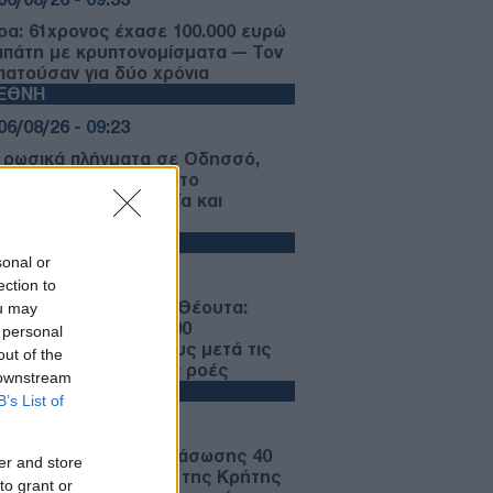
ρα: 61χρονος έχασε 100.000 ευρώ
απάτη με κρυπτονομίσματα — Τον
πατούσαν για δύο χρόνια
ΙΕΘΝΗ
06/08/26 - 09:23
 ρωσικά πλήγματα σε Οδησσό,
λακλία και Σούμι — Στο
χαστρο φορτηγά πλοία και
ικίες
ΙΕΘΝΗ
sonal or
06/08/26 - 09:20
ection to
ρωπιστική κρίση στη Θέουτα:
ou may
υγή αγωνίας» για 1.100
 personal
λωβισμένους ανηλίκους μετά τις
out of the
ικές μεταναστευτικές ροές
 downstream
ΛΛΑΔΑ
B’s List of
06/08/26 - 09:17
άπετρα: Επιχείρηση διάσωσης 40
er and store
αναστών στα ανοιχτά της Κρήτης
to grant or