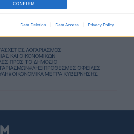
CONFIRM
Κολ
χτύ
GOOGLE NEWS ΚΑΝΟΝΤΑΣ ΚΛΙΚ ΕΔΩ
προ
Data Deletion
Data Access
Privacy Policy
Δ
Νικ
ΤΑΣΧΕΤΟΣ ΛΟΓΑΡΙΑΣΜΟΣ
ανα
ΊΑΣ ΚΑΙ ΟΙΚΟΝΟΜΙΚΏΝ
Ορτ
ΛΕΣ ΠΡΟΣ ΤΟ ΔΗΜΟΣΙΟ
μέτ
ΟΓΑΡΙΑΣΜΩΝ
ΛΗΞΙΠΡΟΘΕΣΜΕΣ ΟΦΕΙΛΕΣ
Δ
ΥΛΗ
ΟΙΚΟΝΟΜΙΚΆ ΜΈΤΡΑ ΚΥΒΈΡΝΗΣΗΣ
Μεξ
Tik
μικ
οργ
Δ
Έρε
του