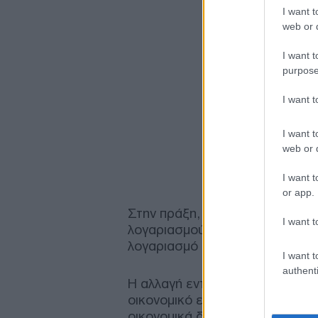
I want t
web or d
I want t
purpose
I want 
I want t
web or d
I want t
or app.
Στην πράξη, αυτό σημαίνει ότι
I want t
λογαριασμού για οφειλές προς 
λογαριασμό δεν θα μπορεί να υ
I want t
authenti
Η αλλαγή εντάσσεται στο πλαίσ
οικονομικό επιτελείο για την 
οικονομικά δεδομένα και στις 