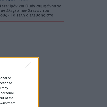
ters: Ιράν και Ομάν συμφώνησαν
 τον έλεγχο των Στενών του
ούζ - Τα τέλη διέλευσης στο
κεντρο
ΛΛΑΔΑ
06/08/26 - 17:21
ία: Μεγάλη επιχείρηση της
οσβεστικής για την κατάσβεση
ιάς στην Αγία Μαρίνα
ΙΕΘΝΗ
06/08/26 - 17:16
ερουσία των ΗΠΑ παραπέμπει τον
 Άντονι Φάουτσι για περιφρόνηση
 Κογκρέσου
sonal or
ΜΥΝΑ
ection to
06/08/26 - 17:00
ou may
 personal
υγούστου 1945: Η ρίψη της πρώτης
out of the
μικής βόμβας στη Χιροσίμα για να
λουθήσει στις 9 του μηνός και στο
 downstream