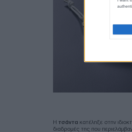
authenti
Η
τσάντα
κατέληξε στην ιδιοκτ
διαδρομές της που περιελάμβαν