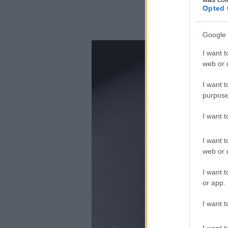
Opted 
Google 
I want t
web or d
I want t
purpose
I want 
I want t
web or d
I want t
or app.
I want t
I want t