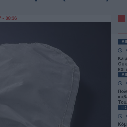
 - 08:36
Δ
Κλι
Ουκ
και
Δ
Πολ
κυβ
Του
ΠΟ
Κόμ