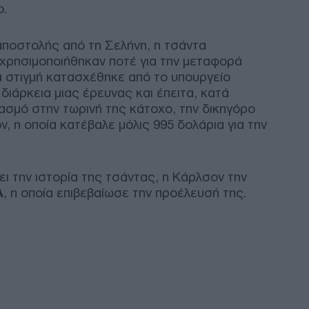
αρν
ο.
ΠΟ
αποστολής από τη Σελήνη, η τσάντα
χρησιμοποιήθηκαν ποτέ για την μεταφορά
Παπ
Δυτ
ια στιγμή κατασχέθηκε από το υπουργείο
Έργ
διάρκεια μιας έρευνας και έπειτα, κατά
ανα
ασμό στην τωρινή της κάτοχο, την δικηγόρο
Δ
ν, η οποία κατέβαλε μόλις 995 δολάρια για την
Ουκ
Όλγ
ει την ιστορία της τσάντας, η Κάρλσον την
απο
A
, η οποία επιβεβαίωσε την προέλευσή της.
ΗΠ
Δ
Ρωσ
προ
Παρί
απο
Ε