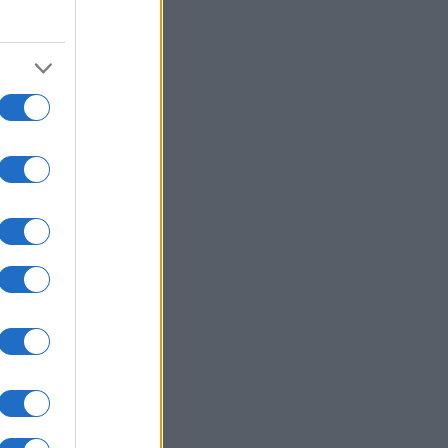
τες χώρες
ΛΛΑΔΑ
06/08/26 - 16:06
κιδική: Πυρκαγιά σε χαμηλή
στηση στο Πόρτο Καρράς
ΙΕΘΝΗ
06/08/26 - 15:50
ωπο 8 μουσουλμανικών κρατών
ά Ισραήλ: Κατηγορίες για
αβίαση του ειρηνευτικού σχεδίου
μπ στη Γάζα
ΙΕΘΝΗ
06/08/26 - 15:36
ν και Ιράν συμφώνησαν για τα
νά του Ορμούζ, εκκρεμεί η τελική
ριση
ΙΕΘΝΗ
06/08/26 - 15:22
μανία: Μάχη με τον χρόνο στον