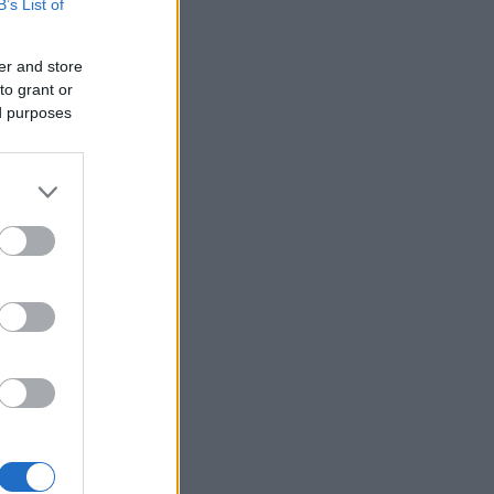
κασάκι
B’s List of
ΙΕΘΝΗ
06/08/26 - 16:41
er and store
μανικά ΜΜΕ: Πυρομαχικά
to grant or
έφερε το ουκρανικό αεροσκάφος
ed purposes
λα στο οποίο βρέθηκε το drone
ΜΥΝΑ
06/08/26 - 16:33
υγούστου 1824: Ναυμαχία της
ου (ή Ναυμαχία της Μυκάλης)
ΙΕΘΝΗ
06/08/26 - 16:22
θεση Μεντβέντεφ στην ιαπωνική
σία: «Δεν αναφέρετε ποιος
βάρδισε τη Χιροσίμα - Είστε
τελείς των ΗΠΑ»
ΙΕΘΝΗ
06/08/26 - 16:10
 «Παραμένουμε ευάλωτοι» όσο οι
οριακοί έλεγχοι εξαρτώνται από