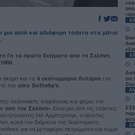
εσω
απο
«αρ
Δ
ναι μια απλή και αδιάφορη τσάντα στα μάτια
Βανς
.
δια
εξα
τη Γη τα πρώτα δείγματα από τη Σελήνη,
Δ
1969.
Διπ
 ακόμη και τα
4 εκατομμύρια δολάρια
τον
για
δημ
πό τον
οίκο Sotheby's
.
Α
της σεληνιακής επιφάνειας και φέρει την
ν από την Σελήνη»
. Είναι μία από τις τσάντες
ΣΣΕ
παρ
 αστροναύτης Νιλ Αρμστρονγκ, ο πρώτος
φετ
η, κατά την διάρκεια της διαστημικής
Δ
οιήθηκε για να μεταφέρει πετρώματα και χώμα