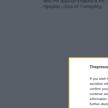
από την αμμώδη επιφάνεια της
Ηρεμίας» (Sea of Tranquility).
Thepress
If you wish 
sensitive in
confirm you
continue se
information 
further disc