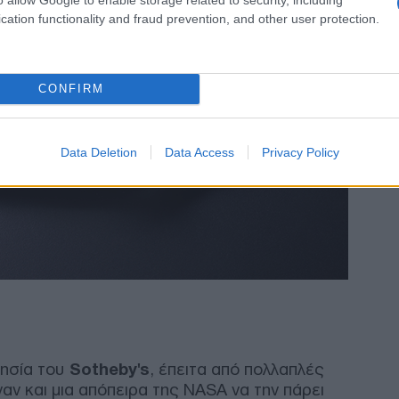
Δού
cation functionality and fraud prevention, and other user protection.
bla
Τσε
Δ
CONFIRM
Άξο
επι
Γιο
Data Deletion
Data Access
Privacy Policy
επι
Δ
Δημ
Απα
με 
στη
Ε
Δολ
ησία του
Sotheby's
, έπειτα από πολλαπλές
Προ
αν και μια απόπειρα της NASA να την πάρει
πυγ