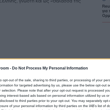
 Σελήνης, γνωστή και ως «Θάλασσα της
Reu
για
Ορμ
επί
Ε
Ηλε
Πυρ
φωτ
Δ
Η Γ
room -
Do Not Process My Personal Information
Δρ.
του
to opt-out of the sale, sharing to third parties, or processing of your per
Α
formation for targeted advertising by us, please use the below opt-out s
r selection. Please note that after your opt-out request is processed y
eing interest-based ads based on personal information utilized by us or
6 Α
disclosed to third parties prior to your opt-out. You may separately opt-
ατο
ακο
losure of your personal information by third parties on the IAB’s list of