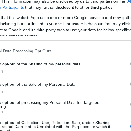
Ναγ
. This information may also be disclosed by us to third parties on the
IA
Δ
Participants
that may further disclose it to other third parties.
 that this website/app uses one or more Google services and may gath
Γερ
including but not limited to your visit or usage behaviour. You may click 
μετ
 to Google and its third-party tags to use your data for below specifi
δίπ
ogle consent section.
Α
l Data Processing Opt Outs
5 Α
Σάμ
o opt-out of the Sharing of my personal data.
Δ
In
ημοπρατείται ένα τέτοιο αντικείμενο από
ζιμ Χαλ, επικεφαλής εκθεμάτων και
o opt-out of the Sale of my Personal Data.
Επί
υπάρχουν νομικοί περιορισμοί στις πωλήσεις
ηγε
In
αποστολές στην Σελήνη, όπως σεληνιακά
βομ
υπο
to opt-out of processing my Personal Data for Targeted
ται ότι κάποια έχουν πωληθεί στην μαύρη
ing.
Δ
In
o opt-out of Collection, Use, Retention, Sale, and/or Sharing
ΕΕ:
ersonal Data that Is Unrelated with the Purposes for which it
συν
lected.