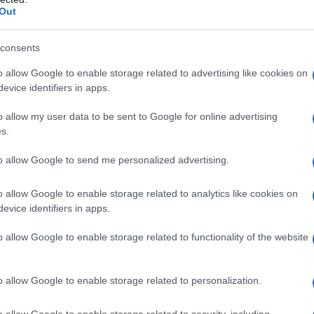
Out
τρί
Ε
consents
Χαλ
o allow Google to enable storage related to advertising like cookies on
βλά
evice identifiers in apps.
Δ
o allow my user data to be sent to Google for online advertising
s.
Μέτ
κατ
to allow Google to send me personalized advertising.
παρ
Τρα
Δ
o allow Google to enable storage related to analytics like cookies on
evice identifiers in apps.
Ομά
o allow Google to enable storage related to functionality of the website
Στε
έγκ
Δ
o allow Google to enable storage related to personalization.
Ρου
o allow Google to enable storage related to security, including