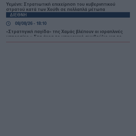
Υεμένη: Στρατιωτική επιχείρηση του κυβερνητικού
στρατού κατά των Χούθι σε πολλαπλά μέτωπα
ΔΙΕΘΝΗ
08/08/26 - 18:10
«Στρατηγική παγίδα» της Χαμάς βλέπουν οι ισραηλινές
υπηρεσίες – Στα άκρα το υπουργικό συμβούλιο για το
σχέδιο στη Γάζα
ΔΙΕΘΝΗ
08/08/26 - 18:06
Τριμερής στρατιωτική συμμαχία Ριάντ, Άγκυρας και
Ισλαμαμπάντ: Οι οικονομικές προεκτάσεις και οι
αντιδράσεις Τεχεράνης και Νέου Δελχί
ΔΙΕΘΝΗ
08/08/26 - 17:54
Στα σκαριά συμφωνία Ιράκ – Ιράν για την εξαγωγή
πετρελαίου
ΔΙΕΘΝΗ
08/08/26 - 17:49
Υεμένη: Στα πρόθυρα γενικευμένης σύρραξης μετά τις
αιματηρές επιθέσεις των Χούθι στο Μαρίμπ
ΟΙΚΟΝΟΜΙΑ