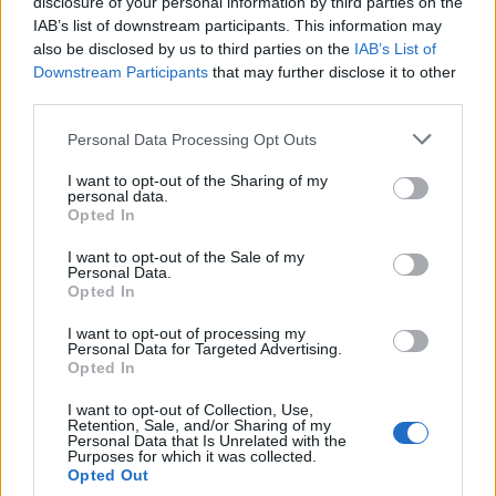
disclosure of your personal information by third parties on the
IAB’s list of downstream participants. This information may
also be disclosed by us to third parties on the
IAB’s List of
Μην τα αφήσετε μακριά
Downstream Participants
that may further disclose it to other
third parties.
Τα γκρίζα μαλλιά γίνονται πιο έντονα όταν είναι
Please note that this website/app uses one or more Google
μακριά, λέει Jennifer J. Η λύση είναι όπως λέει
Personal Data Processing Opt Outs
services and may gather and store information including but
«να είναι κοντοκουρεμένα γιατί φαίνονται
not limited to your visit or usage behaviour. You may click to
I want to opt-out of the Sharing of my
πάντα καλύτερα και πιο στιλπνά»
.
personal data.
grant or deny consent to Google and its third-party tags to
Opted In
use your data for below specified purposes in below Google
consent section.
I want to opt-out of the Sale of my
Personal Data.
Opted In
I want to opt-out of processing my
Personal Data for Targeted Advertising.
Opted In
I want to opt-out of Collection, Use,
Retention, Sale, and/or Sharing of my
Personal Data that Is Unrelated with the
Purposes for which it was collected.
Opted Out