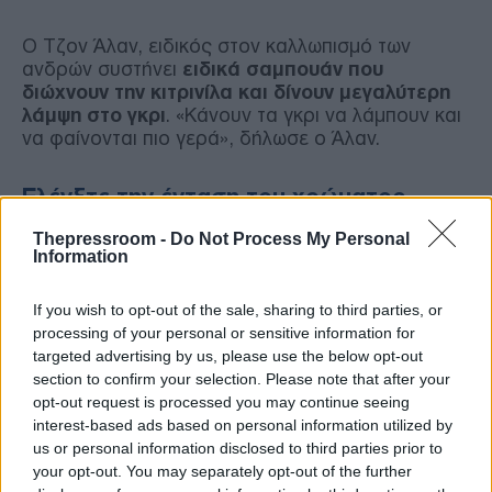
Ο Τζον Άλαν, ειδικός στον καλλωπισμό των
ανδρών συστήνει
ειδικά σαμπουάν που
διώχνουν την κιτρινίλα και δίνουν μεγαλύτερη
λάμψη στο γκρι
. «Κάνουν τα γκρι να λάμπουν και
να φαίνονται πιο γερά», δήλωσε ο Άλαν.
Ελέγξτε την ένταση του χρώματος
Thepressroom -
Do Not Process My Personal
Ελέγξτε το χρώμα και δείτε τη λάμψη.
«Όταν τα
Information
γκρίζα μαλλιά δεν είναι έντονα, προσθέστε
λίγο χρώμα και λάμψη»
, συμβουλεύει ο Άλαν.
If you wish to opt-out of the sale, sharing to third parties, or
processing of your personal or sensitive information for
targeted advertising by us, please use the below opt-out
Μην το παρακάνετε
section to confirm your selection. Please note that after your
opt-out request is processed you may continue seeing
Η συμβουλή του Άλαν λέει «λίγο χρώμα» και
interest-based ads based on personal information utilized by
προσθέτει: «
Μην το παρακάνετε
και γίνουν τα
us or personal information disclosed to third parties prior to
μαλλιά σας γκρίζα και τα φρύδια σας είναι
your opt-out. You may separately opt-out of the further
κατάμαυρα ή κατάξανθα».