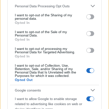
Please note that this website/app uses one or more Google
Personal Data Processing Opt Outs
services and may gather and store information including but
not limited to your visit or usage behaviour. You may click to
I want to opt-out of the Sharing of my
personal data.
grant or deny consent to Google and its third-party tags to
Opted In
use your data for below specified purposes in below Google
consent section.
I want to opt-out of the Sale of my
Personal Data.
Opted In
I want to opt-out of processing my
Personal Data for Targeted Advertising.
Opted In
I want to opt-out of Collection, Use,
Retention, Sale, and/or Sharing of my
Personal Data that Is Unrelated with the
Purposes for which it was collected.
Opted Out
Οι γονείς του Jarrod Kanizay αναμένουν
απαντήσεις από τους γιατρούς προκειμένου να
Google consents
μάθουν τι ακριβώς κατασπάραξε τα πόδια του
I want to allow Google to enable storage
γιου τους και το θέμα έχει λάβει όπως ήταν
related to advertising like cookies on web or
αναμενόμενο μεγάλη δημοσιότητα στην