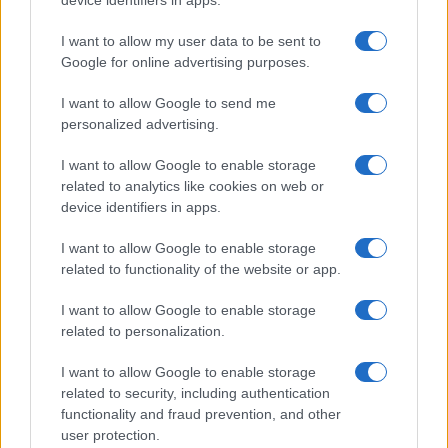
device identifiers in apps.
περιοχή. «Κανείς δεν ξέρει τι είναι τα
πλάσματα. Έχουν καλέσει πολλούς
I want to allow my user data to be sent to
ανθρώπους, είτε πρόκειται για
Google for online advertising purposes.
εμπειρογνώμονες τοξικότητας είτε για
εμπειρογνώμονες σε θέματα θαλάσσιας ζωής
I want to allow Google to send me
και άλλους γιατρούς γύρω από τη Μελβούρνη
personalized advertising.
και κάνεις δεν μπορεί ακόμη να μας πει με
σιγουριά τι είναι αυτό που έφαγε τα πόδια
I want to allow Google to enable storage
του»
, αναφέρει ο πατέρας του 16χρνου.
related to analytics like cookies on web or
device identifiers in apps.
Η Αναπληρωτής Καθηγητής Reina δήλωσε ότι οι
θαλάσσιες ψείρες στη θάλασσα δεν ζουν σε
I want to allow Google to enable storage
ομάδες, αλλά ενδέχεται μερικές από αυτές να
related to functionality of the website or app.
άρχισαν να τρέφονται απελευθερώνοντας λίγο
αίμα στο νερό, το οποίο όμως προσέλκυσε πολύ
I want to allow Google to enable storage
περισσότερες. Αν και οι εικόνες δείχνουν πολύ
related to personalization.
σοβαρές πληγές στα πόδια του νεαρού, η
αλήθεια είναι πως είναι επιφανειακές καθώς τα
I want to allow Google to enable storage
δαγκώματα είναι μεν πολλά, αλλά όχι βαθιά.
related to security, including authentication
Όπως αναφέρεται από τοπικές εφημερίδες τα
functionality and fraud prevention, and other
πόδια του φέρουν
χιλιάδες μικρές πληγές
που
user protection.