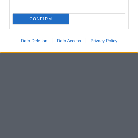
θυμίζουν τρύπημα από καρφίτσα.
CONFIRM
Data Deletion
Data Access
Privacy Policy