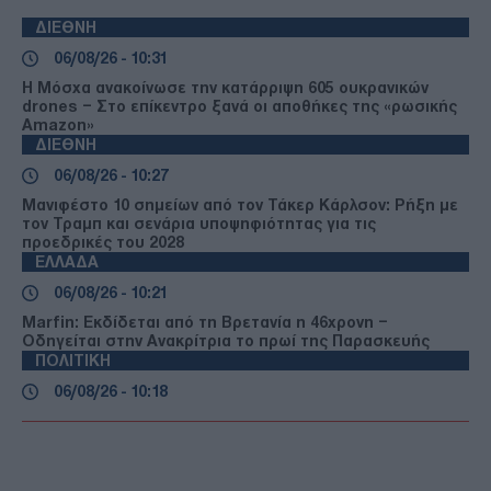
ΔΙΕΘΝΗ
06/08/26 - 10:31
Η Μόσχα ανακοίνωσε την κατάρριψη 605 ουκρανικών
drones – Στο επίκεντρο ξανά οι αποθήκες της «ρωσικής
Amazon»
ΔΙΕΘΝΗ
06/08/26 - 10:27
Μανιφέστο 10 σημείων από τον Τάκερ Κάρλσον: Ρήξη με
τον Τραμπ και σενάρια υποψηφιότητας για τις
προεδρικές του 2028
ΕΛΛΑΔΑ
06/08/26 - 10:21
Marfin: Εκδίδεται από τη Βρετανία η 46χρονη –
Οδηγείται στην Ανακρίτρια το πρωί της Παρασκευής
ΠΟΛΙΤΙΚΗ
06/08/26 - 10:18
Στ. Παπασταύρου: «Καμία ανεμογεννήτρια στα καμένα» —
Το χρονοδιάγραμμα των έργων και οι ενισχύσεις στους
πληγέντες
ΕΛΛΑΔΑ