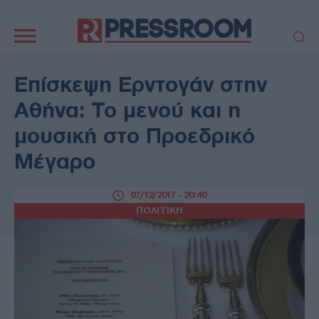
Κεντρική
πλοήγηση
ΠΟΛΙΤΙΚΗ
ΤΟΥΡΚΙΑ
Επίσκεψη Ερντογάν στην
ΟΙΚΟΝΟΜΙΑ
ΕΛΛΑΔΑ
Αθήνα: Το μενού και η
ΕΚΚΛΗΣΙΑ
ΑΜΥΝΑ
μουσική στο Προεδρικό
ΔΙΕΘΝΗ
ΚΥΠΡΟΣ
Μέγαρο
MEDIA
LIFESTYLE
SPORTS
ΑΥΤΟΔΙΟΙΚΗΣΗ
07/12/2017 - 20:40
AUTO - MOTO
ΓΑΣΤΡΟΝΟΜΙΑ
ΠΟΛΙΤΙΚΗ
ΥΓΕΙΑ
ΤΕΧΝΟΛΟΓΙΑ
ΠΑΡΑΞΕΝΑ
ΖΩΔΙΑ
ΑΡΘΡΟΓΡΑΦΙΑ