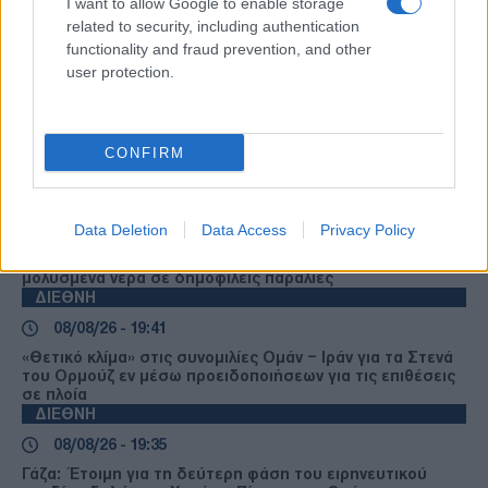
I want to allow Google to enable storage
ΜΕΝΟΥ
ΠΡΟΚΟΠΗΣ ΠΑΥΛΟΠΟΥΛΟΣ
ΓΑΡΙΔΕΣ
related to security, including authentication
ΣΦΥΡΙΔΑ
functionality and fraud prevention, and other
user protection.
Ροή Ειδήσεων
CONFIRM
ΔΙΕΘΝΗ
Data Deletion
Data Access
Privacy Policy
08/08/26 - 19:44
Βρετανία: Εκατοντάδες λουόμενοι αρρώστησαν από
μολυσμένα νερά σε δημοφιλείς παραλίες
ΔΙΕΘΝΗ
08/08/26 - 19:41
«Θετικό κλίμα» στις συνομιλίες Ομάν – Ιράν για τα Στενά
του Ορμούζ εν μέσω προειδοποιήσεων για τις επιθέσεις
σε πλοία
ΔΙΕΘΝΗ
08/08/26 - 19:35
Γάζα: Έτοιμη για τη δεύτερη φάση του ειρηνευτικού