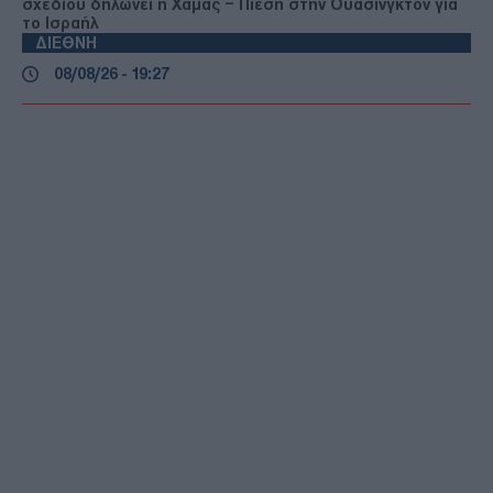
σχεδίου δηλώνει η Χαμάς – Πίεση στην Ουάσινγκτον για
το Ισραήλ
ΔΙΕΘΝΗ
08/08/26 - 19:27
Ένταση στο κοινοβούλιο του Κοσόβου: Επίθεση με αυγά
κατά του αναπληρωτή πρωθυπουργού
ΕΛΛΑΔΑ
08/08/26 - 19:22
Πάρος: Νεκρό 4χρονο αγοράκι σε πισίνα – Προσήχθησαν
ο ιδιοκτήτης και οι γονείς
ΕΛΛΑΔΑ
08/08/26 - 19:18
Εγκλημα στην Κυψέλη: Το χρονικό της υπόθεσης του
26χρονου μέσα από το αποκαλυπτικό ρεπορτάζ της Daily
Mail
ΟΙΚΟΝΟΜΙΑ
08/08/26 - 19:09
Θερινές εκπτώσεις: Υποτονική η κίνηση στα
καταστήματα λόγω ακρίβειας και πιέσεων από τις
ασιατικές πλατφόρμες
ΔΙΕΘΝΗ