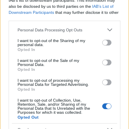
IAB’s list of downstream participants. This information may
ΔΙΑΒΑΣΤΕ ΕΔΩ ΟΛΕΣ ΤΙΣ ΕΙΔΗΣΕΙΣ ΓΙΑ ΤΗΝ
also be disclosed by us to third parties on the
IAB’s List of
ΕΠΙΣΚΕΨΗ ΕΡΝΤΟΓΑΝ ΣΤΗΝ ΑΘΗΝΑ
Downstream Participants
that may further disclose it to other
third parties.
Το
μενού
όπως είπαμε ήταν αναμενόμενα
πολυτελές και περιελάμβανε
γαρίδες
με
Please note that this website/app uses one or more Google
Personal Data Processing Opt Outs
εσπεριδοειδ
ή, χόρτα και σελινόριζα και
φιλέτο
services and may gather and store information including but
σφυρίδα
γαρνιρισμένο με λαχανικά ατμού.Το
not limited to your visit or usage behaviour. You may click to
I want to opt-out of the Sharing of my
personal data.
βασικό μενού συνοδευόταν από φρούτα εποχής
grant or deny consent to Google and its third-party tags to
Opted In
και καφέ
use your data for below specified purposes in below Google
consent section.
I want to opt-out of the Sale of my
Personal Data.
Το δείπνο διεξήχθη υπό το
άκουσμα διεθνών
Opted In
επιτυχιών Ελλήνων συνθετών
, όπως η
«Μαργαρίτα Μαργαρώ» του Μίκη Θεοδωράκη,
I want to opt-out of processing my
«Πάρε τη θλίψη μου μακριά», του
Μάνου
Personal Data for Targeted Advertising.
Opted In
Χατζηδάκη
, «Ξημερώνει» επίσης του Μάνου
Χατζηδάκη και το «Μεταξύ Σύρου και Τζιας»,
I want to opt-out of Collection, Use,
επίσης του Μίκη Θεοδωράκη.
Retention, Sale, and/or Sharing of my
Personal Data that Is Unrelated with the
Purposes for which it was collected.
Opted Out
Τα "πηγαδάκια" του τραπεζιού