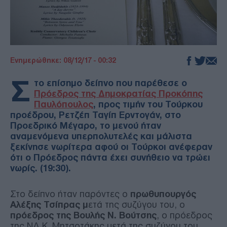
Ενημερώθηκε: 08/12/17 - 00:32
Σ
το επίσημο δείπνο που παρέθεσε ο
Πρόεδρος της Δημοκρατίας Προκόπης
Παυλόπουλος
, προς τιμήν του Τούρκου
προέδρου, Ρετζέπ Ταγίπ Ερντογάν, στο
Προεδρικό Μέγαρο, το μενού ήταν
αναμενόμενα υπερπολυτελές και μάλιστα
ξεκίνησε νωρίτερα αφού οι Τούρκοι ανέφεραν
ότι ο Πρόεδρος πάντα έχει συνήθειο να τρώει
νωρίς. (19:30).
Στο δείπνο ήταν παρόντες ο
πρωθυπουργός
Αλέξης Τσίπρας μ
ετά της συζύγου του, ο
πρόεδρος της Βουλής Ν. Βούτσης
, ο πρόεδρος
της ΝΔ Κ. Μητσοτάκης μετά της συζύγου του,