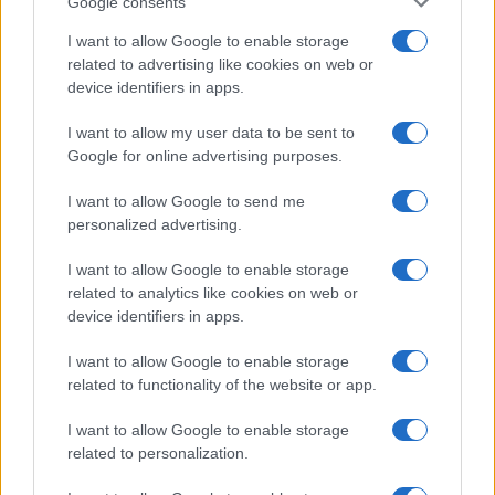
Google consents
Λίγο προτού μπουν οι δύο Πρόεδροι στην
I want to allow Google to enable storage
αίθουσα, υπήρξαν πολλά χαμόγελα μεταξύ
Α.
related to advertising like cookies on web or
Τσίπρα, Κ.Μητσοτάκη
και
Τσαβούσογλου,
ενώ
device identifiers in apps.
με το που μπήκε ο
Ερντογάν
στην αίθουσα
συνομίλησε με τον παλιό γνωστό του
Πέτρο
I want to allow my user data to be sent to
Μολυβιάτη
, αλλά και το
ζεύγος Βαρδινογιάννη
Google for online advertising purposes.
Η Εμινέ Ερντογάν ζήτησε να κάτσει δίπλα στην
I want to allow Google to send me
Σίσσυ Παυλοπούλου, ενώ το πρωτόκολλο
personalized advertising.
προβλέπει ότι θα έπρεπε να κάτσει δίπλα στον
ΠτΔ και η σύζυγος του Προκόπη Παυλόπουλου
I want to allow Google to enable storage
δίπλα στον Ρετζέπ Ταγίπ Ερντογάν.
related to analytics like cookies on web or
device identifiers in apps.
I want to allow Google to enable storage
TAGS
related to functionality of the website or app.
ΕΡΝΤΟΓΑΝ
ΕΠΙΣΚΕΨΗ ΕΡΝΤΟΓΑΝ
ΕΠΙΣΚΕΨΗ ΕΡΝΤΟΓΑΝ ΣΤΗΝ ΑΘΗΝΑ
I want to allow Google to enable storage
ΕΠΙΣΚΕΨΗ ΕΡΝΤΟΓΑΝ ΑΘΗΝΑ
related to personalization.
ΡΕΤΖΕΠ ΤΑΓΙΠ ΕΡΝΤΟΓΑΝ
ΤΟΥΡΚΟΣ ΠΡΟΕΔΡΟΣ
ΠΡΟΕΔΡΟΣ ΤΟΥΡΚΙΑΣ
ΔΕΙΠΝΟ
ΠΡΟΕΔΡΙΚΟ ΜΕΓΑΡΟ