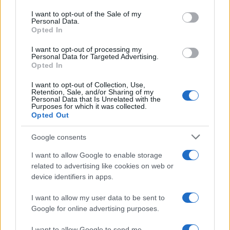
use your data for below specified purposes in below Google
consent section.
I want to opt-out of the Sale of my
Personal Data.
TAGS
Opted In
ΓΑΛΛΙΚΗ ΠΡΕΣΒΕΙΑ
ΠΡΟΞΕΝΕΙΟ
ΡΟΥΒΙΚΩΝΑΣ
I want to opt-out of processing my
Personal Data for Targeted Advertising.
ΥΠΟΥΡΓΕΙΟ ΕΞΩΤΕΡΙΚΩΝ
Opted In
I want to opt-out of Collection, Use,
Retention, Sale, and/or Sharing of my
Personal Data that Is Unrelated with the
Ροή Ειδήσεων
Purposes for which it was collected.
Opted Out
ΔΙΕΘΝΗ
Google consents
08/08/26 - 11:47
I want to allow Google to enable storage
Η Ρωσία έπληξε φορτηγό πλοίο με όπλα για την Ουκρανία
related to advertising like cookies on web or
ανοιχτά της Οδησσού
device identifiers in apps.
ΠΟΛΙΤΙΚΗ
08/08/26 - 10:46
I want to allow my user data to be sent to
Google for online advertising purposes.
Κόμμα Καρυστιανού: Θα φτάσει στις εκλογές;
ΕΛΛΑΔΑ
I want to allow Google to send me