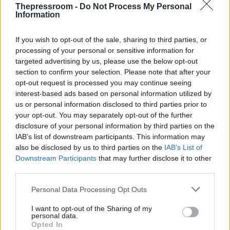
Thepressroom -
Do Not Process My Personal
Information
If you wish to opt-out of the sale, sharing to third parties, or
processing of your personal or sensitive information for
targeted advertising by us, please use the below opt-out
section to confirm your selection. Please note that after your
opt-out request is processed you may continue seeing
interest-based ads based on personal information utilized by
us or personal information disclosed to third parties prior to
your opt-out. You may separately opt-out of the further
disclosure of your personal information by third parties on the
Το ΥΠΕΞ τονίζει στην ανακοίνωσή του ότι
IAB’s list of downstream participants. This information may
«ανάλογες απαράδεκτες ενέργειες δεν
also be disclosed by us to third parties on the
IAB’s List of
επηρεάζουν τις σχέσεις φιλίας μεταξύ της
Downstream Participants
that may further disclose it to other
Ελλάδας και της Γαλλίας, ούτε τους δεσμούς
third parties.
μεταξύ των λαών μας», ενώ επισημαίνει ότι «οι
Please note that this website/app uses one or more Google
αρμόδιες ελληνικές αρχές προβαίνουν σε όλες
Personal Data Processing Opt Outs
services and may gather and store information including but
τις απαραίτητες ενέργειες προκειμένου να
not limited to your visit or usage behaviour. You may click to
I want to opt-out of the Sharing of my
εντοπισθούν οι υπαίτιοι και να οδηγηθούν
personal data.
grant or deny consent to Google and its third-party tags to
ενώπιον της δικαιοσύνης».
Opted In