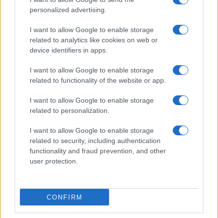
08/08/26 - 10:35
personalized advertising.
«Οι πυρκαγιές έχουν και μακροπρόθεσμους κινδύνους»
ΕΛΛΑΔΑ
I want to allow Google to enable storage
08/08/26 - 10:00
related to analytics like cookies on web or
device identifiers in apps.
Ειδικό Χωροταξικό για τον Τουρισμό: Οι νέοι κανόνες για
επενδύσεις, νησιά και προορισμούς υπό πίεση
ΕΛΛΑΔΑ
I want to allow Google to enable storage
related to functionality of the website or app.
08/08/26 - 09:44
Πόρτο Γερμενό: Ξεκίνησε η μάχη για την αποκατάσταση
I want to allow Google to enable storage
των ζημιών
related to personalization.
ΤΟΥΡΚΙΑ
08/08/26 - 09:20
I want to allow Google to enable storage
Αντίδραση της Τουρκίας στο νέο Χωροταξικό για τον
related to security, including authentication
τουρισμό
functionality and fraud prevention, and other
ΕΛΛΑΔΑ
user protection.
08/08/26 - 08:59
Καιρός: στους 39°C η θερμοκρασία και μελτέμια στο
Αιγαίο
CONFIRM
ΕΛΛΑΔΑ
08/08/26 - 08:42