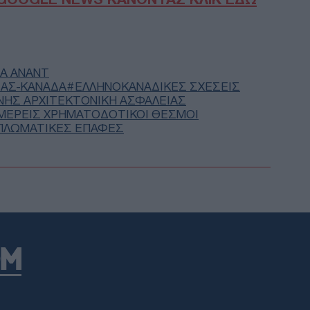
λιμ
Ευζ
Ε
ΤΑ ΑΝΆΝΤ
Τρα
ΔΑΣ-ΚΑΝΑΔΆ
ΕΛΛΗΝΟΚΑΝΑΔΙΚΈΣ ΣΧΈΣΕΙΣ
και 
ΝΉΣ ΑΡΧΙΤΕΚΤΟΝΙΚΉ ΑΣΦΆΛΕΙΑΣ
Συγ
ΜΕΡΕΊΣ ΧΡΗΜΑΤΟΔΟΤΙΚΟΊ ΘΕΣΜΟΊ
Δ
ΠΛΩΜΑΤΙΚΕΣ ΕΠΑΦΕΣ
Κλι
Υεμ
Μαρ
Δ
Ινδί
πλη
Χιλ
Ε