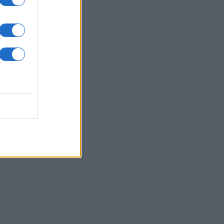
ΛΛΑΔΑ
07/08/26 - 17:32
ανε η δημοσιογράφος Χριστίνα
ουρά σε ηλικία 64 ετών
ΙΕΘΝΗ
07/08/26 - 17:21
υδική Αραβία: «Χωρίς πυρηνικές
οδοξίες» το αμυντικό σύμφωνο με
ρκία και Πακιστάν — Δεν συνιστά
ιλή
ΙΕΘΝΗ
07/08/26 - 17:08
ία: Στο Ανώτατο Δικαστήριο ο
κλεισμός του αντιπολιτευόμενου
ματος Yabloko από τις εκλογές
ΛΛΑΔΑ
07/08/26 - 16:56
πλήρη εξέλιξη η έξοδος των
ιούχων: Αυξημένη κίνηση σε