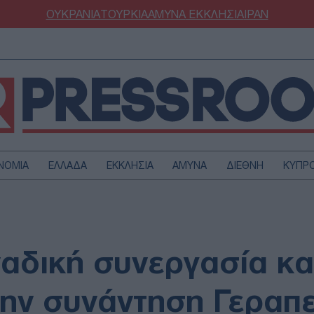
ΟΥΚΡΑΝΙΑ
ΤΟΥΡΚΙΑ
ΑΜΥΝΑ
ΕΚΚΛΗΣΙΑ
ΙΡΑΝ
ΝΟΜΙΑ
ΕΛΛΑΔΑ
ΕΚΚΛΗΣΙΑ
ΑΜΥΝΑ
ΔΙΕΘΝΗ
ΚΥΠΡ
ΟΥΡΚΙΑ
ΟΙΚΟΝΟΜΙΑ
ΜΥΝΑ
ΔΙΕΘΝΗ
FESTYLE
SPORTS
αδική συνεργασία και
ΑΣΤΡΟΝΟΜΙΑ
ΥΓΕΙΑ
ΩΔΙΑ
ΑΡΘΡΟΓΡΑΦΙΑ
ην συνάντηση Γεραπε