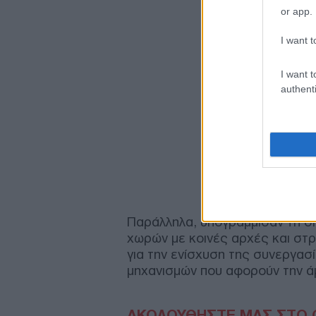
or app.
I want t
I want t
authenti
Παράλληλα, υπογράμμισαν τη σ
χωρών με κοινές αρχές και στρ
για την ενίσχυση της συνεργασ
μηχανισμών που αφορούν την άμ
ΑΚΟΛΟΥΘΗΣΤΕ ΜΑΣ ΣΤΟ 