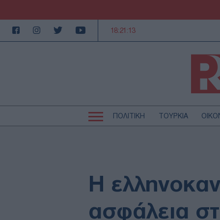
18:21:14
ΠΟΛΙΤΙΚΗ
ΤΟΥΡΚΙΑ
ΟΙΚΟ
Κεντρική
Κεντρική
πλοήγηση
πλοήγηση
ΠΟΛΙΤΙΚΗ
Τ
ΕΚΚΛΗΣΙΑ
Α
MEDIA
LI
Η ελληνοκαν
AUTO - MOTO
Γ
ΠΑΡΑΞΕΝΑ
Ζ
ασφάλεια στ