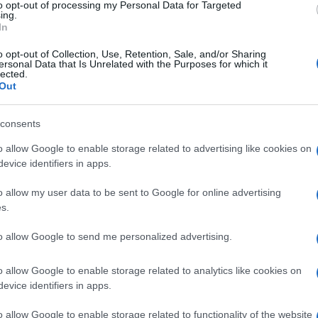
to opt-out of processing my Personal Data for Targeted
σκό
ing.
άνο
In
νεκ
Δ
o opt-out of Collection, Use, Retention, Sale, and/or Sharing
ersonal Data that Is Unrelated with the Purposes for which it
lected.
Out
ΗΠΑ
μπλ
χορ
consents
Οίκ
o allow Google to enable storage related to advertising like cookies on
Δ
evice identifiers in apps.
Ιρά
o allow my user data to be sent to Google for online advertising
Μοτ
s.
ετο
αντ
to allow Google to send me personalized advertising.
Δ
o allow Google to enable storage related to analytics like cookies on
evice identifiers in apps.
Μετ
Ισπ
ελέ
o allow Google to enable storage related to functionality of the website