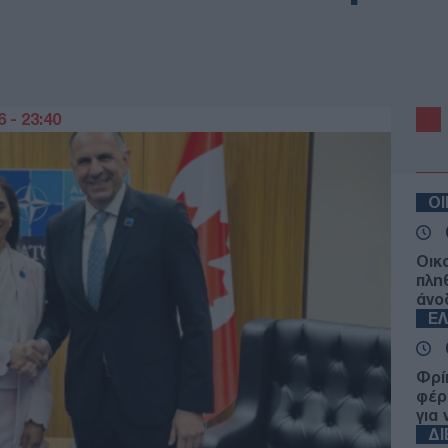
 - 23:40
Ο
Οικ
πλη
άνο
Ε
Φρί
φέρ
για
Δ