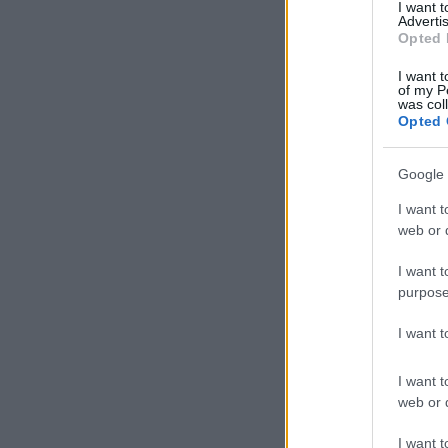
I want 
Advertis
Opted 
I want t
of my P
was col
Opted 
Google 
I want t
web or d
I want t
purpose
I want 
I want t
web or d
I want t