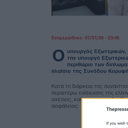
Ενημερώθηκε: 07/07/26 - 23:46
Ο
υπουργός Εξωτερικών, 
την υπουργό Εξωτερικώ
περιθώριο των διπλωμ
πλαίσιο της Συνόδου Κορυφ
Κατά τη διάρκεια της συνάντησ
περαιτέρω ενίσχυσης της ελλην
σχέσεις, καθώς και τις εξελίξε
ασφάλειας.
Thepress
If you wish 