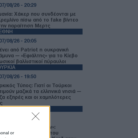
07/08/26 - 20:29
μανία: Χάκερ που συνδέονται με
Κρεμλίνο πίσω από το fake βίντεο
 την παραίτηση Μερτς
ΙΕΘΝΗ
07/08/26 - 20:05
ένει από Patriot η ουκρανική
άμυνα — «Εφιάλτης» για το Κίεβο
ωσικοί βαλλιστικοί πύραυλοι
ΥΡΚΙΑ
07/08/26 - 19:50
κικός Τύπος: Γιατί οι Τούρκοι
τιμούν μαζικά τα ελληνικά νησιά —
ίζα εξπρές και οι χαμηλότερες
ς
ΛΙΤΙΚΗ
07/08/26 - 19:43
ίο και εις το επανιδείν»:
sonal or
κληρώθηκε η θητεία του