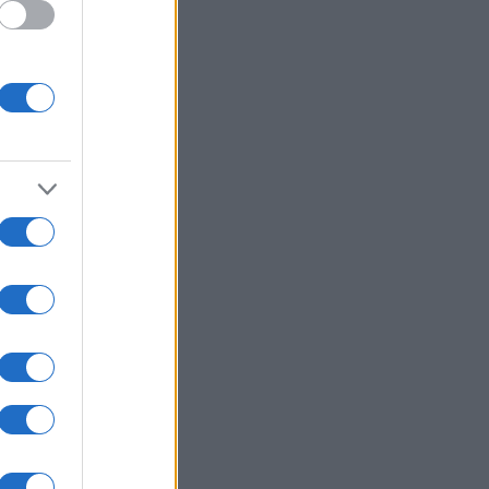
τωσε τους παππούδες του και
ιξε πυρ στο σχολείο του - Οκτώ
ροί, 30 τραυματίες
ΙΕΘΝΗ
07/08/26 - 18:12
: Ομοσπονδιακό εφετείο
οκάρει την κατασκευή αίθουσας
ού 400 εκατ. δολαρίων στον Λευκό
ο
ΙΕΘΝΗ
07/08/26 - 17:53
ν: Μυστήριο γύρω από τον
ζτάμπα Χαμενεΐ — «Είναι
ιμοθάνατος» αναφέρει
ικαθεστωτικό μέσο
ΙΕΘΝΗ
07/08/26 - 17:44
αναστευτικό: Κόντρα Ιταλίας–
ανίας για τους συνοριακούς
γχους μετά την κρίση στη Θέουτα