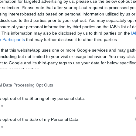
Ισρ
formation for targeted advertising by us, please use the below opt-out s
Ελλ
r selection. Please note that after your opt-out request is processed y
ΠΟ
eing interest-based ads based on personal information utilized by us or
disclosed to third parties prior to your opt-out. You may separately opt-
losure of your personal information by third parties on the IAB’s list of
«Εμ
. This information may also be disclosed by us to third parties on the
IA
Βολ
Participants
that may further disclose it to other third parties.
«μέ
Δ
 that this website/app uses one or more Google services and may gath
including but not limited to your visit or usage behaviour. You may click 
 to Google and its third-party tags to use your data for below specifi
Ξηρ
ogle consent section.
πτώ
Ρήν
Δ
l Data Processing Opt Outs
o opt-out of the Sharing of my personal data.
Πυρ
In
Επι
ενα
Δ
o opt-out of the Sale of my Personal Data.
In
Σοκ