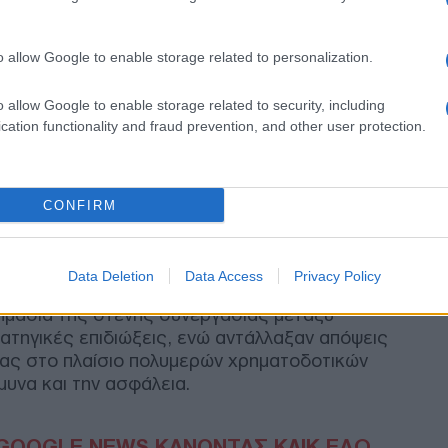
Ε
o allow Google to enable storage related to personalization.
Πέθ
Πιτ
o allow Google to enable storage related to security, including
Δ
cation functionality and fraud prevention, and other user protection.
Σαο
φιλ
CONFIRM
Του
απε
Δ
Data Deletion
Data Access
Privacy Policy
Ρωσ
ημασία της στενής συνεργασίας μεταξύ
απο
ατηγικές επιδιώξεις, ενώ αντάλλαξαν απόψεις
κόμ
ίας στο πλαίσιο πολυμερών χρηματοδοτικών
Ε
υνα και την ασφάλεια.
Σε 
αδε
GOOGLE NEWS ΚΑΝΟΝΤΑΣ ΚΛΙΚ ΕΔΩ