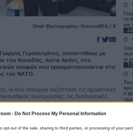
Γερ
το 
για
Πηγή Φωτογραφίας: GreeceMFA / X
Δ
Ξεμ
Γιώργος Γεραπετρίτης, συναντήθηκε με
αερ
οι ρ
ν του Καναδάς, Ανίτα Ανάντ, στο
ΤΟ
ατικών επαφών που πραγματοποιούνται στο
ής του ΝΑΤΟ.
Τουρ
προ
ης, οι δύο υπουργοί συζήτησαν τις προοπτικές
Η β
οκαναδικής συνεργασίας, τις διατλαντικές
τιμέ
ις που αφορούν τη διεθνή αρχιτεκτονική
ΠΟ
room -
Do Not Process My Personal Information
«Αντ
to opt-out of the sale, sharing to third parties, or processing of your per
Ολο