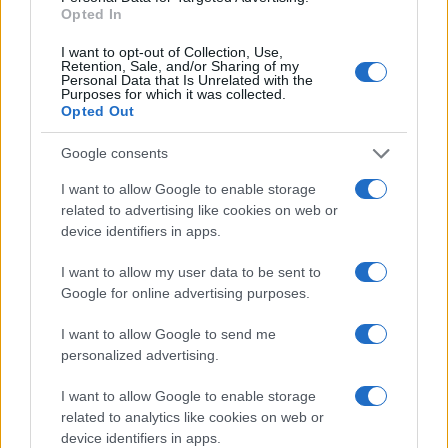
Opted In
ΖΩΔΙΑ
I want to opt-out of Collection, Use,
Retention, Sale, and/or Sharing of my
06/08/26 - 23:52
Personal Data that Is Unrelated with the
Ζώδια: Οι αστρολογικές προβλέψεις για την Παρασκευή
Purposes for which it was collected.
7/8 από την Αλεξάνδρα Καρτά
Opted Out
SPORTS
Google consents
06/08/26 - 23:52
ΠΑΟΚ - Άντερλεχτ 0-1: Σοκαρίστηκε αλλά μπορεί!!
I want to allow Google to enable storage
ΕΛΛΑΔΑ
related to advertising like cookies on web or
06/08/26 - 23:46
device identifiers in apps.
Χανιά: ΕΔΕ για την 75χρονη που έφυγε από το Αστυνομικό
I want to allow my user data to be sent to
Τμήμα και βρέθηκε νεκρή
ΔΙΕΘΝΗ
Google for online advertising purposes.
06/08/26 - 23:20
I want to allow Google to send me
Οι «μαύρες χήρες» της Ρωσίας εν καιρώ πολέμου:
personalized advertising.
Παντρεύονται νεοσύλλεκτους για να εισπράξουν
αποζημιώσεις θανάτου
I want to allow Google to enable storage
ΔΙΕΘΝΗ
related to analytics like cookies on web or
06/08/26 - 23:16
device identifiers in apps.