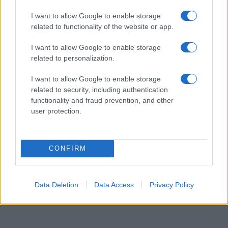
Γερμανία: Νέο δημοσκοπικό ρεκόρ για το ακροδεξιό AfD
και βαριά φθορά για τον Μερτς
I want to allow Google to enable storage
ΤΟΥΡΚΙΑ
related to functionality of the website or app.
06/08/26 - 22:47
I want to allow Google to enable storage
Από τα πλαστά διαβατήρια στα δίκτυα διακίνησης: Ο
ρόλος της Τουρκίας στις σύγχρονες μεταναστευτικές
related to personalization.
διαδρομές
ΕΛΛΑΔΑ
I want to allow Google to enable storage
06/08/26 - 22:34
related to security, including authentication
functionality and fraud prevention, and other
Marfin: Έφθασε στην Ελλάδα η 46χρονη κατηγορούμενη -
user protection.
Ενώπιον της Εισαγγελίας την Παρασκευή
ΑΜΥΝΑ
06/08/26 - 22:26
DHC-515: Άρχισε στον Καναδά η κατασκευή του πρώτου
CONFIRM
ελληνικού σύγχρονου δασοπυροσβεστικού αεροσκάφους
ΑΜΥΝΑ
06/08/26 - 22:17
Data Deletion
Data Access
Privacy Policy
ΓΕΕΘΑ: Σοβαρές τουρκικές προκλήσεις στο Αιγαίο, με
οπλισμένα F-16, εμπλοκή, UAV και ATR-72!
ΕΛΛΑΔΑ
06/08/26 - 22:13