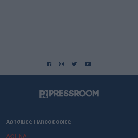
Κλήρωση Τζόκερ 3102 (6/8/2026): Αυτοί είναι οι τυχεροί
αριθμοί που κερδίζουν
ΔΙΕΘΝΗ
06/08/26 - 22:03
Fars: Το Ιρανικό κοινοβούλιο εξετάζει την απαγόρευση
διέλευσης αμερικανικών και ισραηλινών πλοίων από το
Ορμούζ
ΕΛΛΑΔΑ
06/08/26 - 21:31
Πυρκαγιές: Ολοκληρώθηκαν 325 αυτοψίες σε πληγείσες
περιοχές - Ακατάλληλα κρίθηκαν 118 κτήρια
ΔΙΕΘΝΗ
06/08/26 - 21:07
Γερμανία: Τουλάχιστον 25 τραυματίες από σύγκρουση
τραμπ στο Γκελζενκίρχεν - Σε σοβαρή κατάσταση 3 εξ'
αυτών
ΔΙΕΘΝΗ
06/08/26 - 20:50
Χρήσιμες Πληροφορίες
Συρία: Νεκροί και τραυματίες από έκρηξη σε λεωφορείο
κοντά στη Δαμασκό
ΑΘΗΝΑ