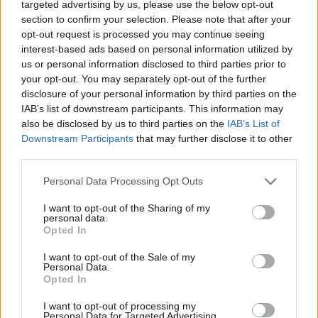
targeted advertising by us, please use the below opt-out
section to confirm your selection. Please note that after your
opt-out request is processed you may continue seeing
interest-based ads based on personal information utilized by
us or personal information disclosed to third parties prior to
your opt-out. You may separately opt-out of the further
disclosure of your personal information by third parties on the
IAB’s list of downstream participants. This information may
also be disclosed by us to third parties on the
IAB’s List of
ΑΚΟΛΟΥΘΗΣΤΕ ΜΑΣ ΣΤΟ GOOGLE
Downstream Participants
that may further disclose it to other
NEWS ΚΑΝΟΝΤΑΣ ΚΛΙΚ ΕΔΩ
third parties.
Please note that this website/app uses one or more Google
Personal Data Processing Opt Outs
services and may gather and store information including but
TAGS
not limited to your visit or usage behaviour. You may click to
I want to opt-out of the Sharing of my
personal data.
grant or deny consent to Google and its third-party tags to
ΕΛΛΑΔΑ
ΥΦΥΠΟΥΡΓΟΣ ΕΞΩΤΕΡΙΚΩΝ
Opted In
ΤΑΣΟΣ ΧΑΤΖΗΒΑΣΙΛΕΙΟΥ
use your data for below specified purposes in below Google
consent section.
I want to opt-out of the Sale of my
Personal Data.
Opted In
Ροή Ειδήσεων
I want to opt-out of processing my
Personal Data for Targeted Advertising.