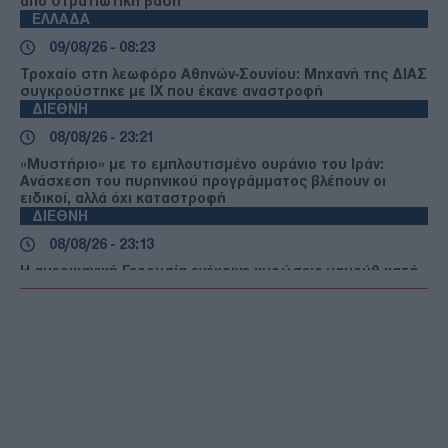
από στρατιωτική βάση
ΕΛΛΑΔΑ
09/08/26 - 08:23
Τροχαίο στη λεωφόρο Αθηνών-Σουνίου: Μηχανή της ΔΙΑΣ
συγκρούστηκε με ΙΧ που έκανε αναστροφή
ΔΙΕΘΝΗ
08/08/26 - 23:21
«Μυστήριο» με το εμπλουτισμένο ουράνιο του Ιράν:
Ανάσχεση του πυρηνικού προγράμματος βλέπουν οι
ειδικοί, αλλά όχι καταστροφή
ΔΙΕΘΝΗ
08/08/26 - 23:13
Η αμερικανική Γερουσία ενέκρινε κυρώσεις-μαμούθ κατά
της Ρωσίας: Δασμοί έως 100% στις χώρες που
αγοράζουν ρωσικό πετρέλαιο και φυσικό αέριο
ΔΙΕΘΝΗ
08/08/26 - 23:10
Επίσκεψη-αστραπή του διοικητή της CENTCOM στο
Ισραήλ: Συναντήθηκε με την ηγεσία των IDF
ΠΟΛΙΤΙΣΜΟΣ
08/08/26 - 23:02