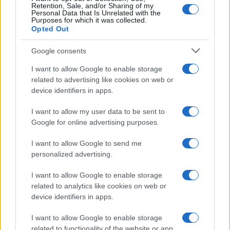
Retention, Sale, and/or Sharing of my
καινοτομία και την κοινωνική συνοχή.
Personal Data that Is Unrelated with the
Purposes for which it was collected.
Opted Out
Επιπλέον, ο Προϊστάμενος της Επιτελικής Δομής
ΕΣΠΑ ΥΠΑΙΘΑ, Παύλος Πασχάλης ανέλυσε τις
Google consents
δράσεις που χρηματοδοτούνται από το Ταμείο
Ανάκαμψης, παρουσιάζοντας την πρόοδο των
I want to allow Google to enable storage
έργων που αφορούν την αναβάθμιση του
related to advertising like cookies on web or
εργαστηριακού εξοπλισμού, την ενίσχυση της
device identifiers in apps.
μαθητείας και την προώθηση των πράσινων και
ψηφιακών δεξιοτήτων.
I want to allow my user data to be sent to
Google for online advertising purposes.
Ιδιαίτερο ενδιαφέρον συγκέντρωσαν οι δύο
I want to allow Google to send me
θεματικές ενότητες της ημερίδας.
personalized advertising.
Η πρώτη, με τίτλο «Η ΕΕΚ σήμερα: Επιλογή αξίας -
I want to allow Google to enable storage
Ταυτότητα, δεξιότητες και προοπτική»,
related to analytics like cookies on web or
επικεντρώθηκε στη συμβολή της ΕΕΚ στην
device identifiers in apps.
απασχολησιμότητα των νέων και στη σύνδεσή της
με την κοινωνική και οικονομική ανάπτυξη. Οι
I want to allow Google to enable storage
ομιλητές παρουσίασαν την επιστημονική
related to functionality of the website or app.