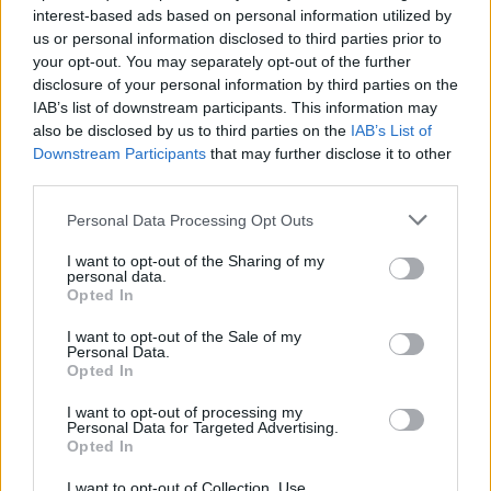
interest-based ads based on personal information utilized by
us or personal information disclosed to third parties prior to
your opt-out. You may separately opt-out of the further
disclosure of your personal information by third parties on the
Σε αυτήν συμμετείχαν, εκπρόσωποι της
IAB’s list of downstream participants. This information may
εκπαιδευτικής κοινότητας, κοινωνικοί εταίροι,
also be disclosed by us to third parties on the
IAB’s List of
στελέχη της δημόσιας διοίκησης, αλλά και
Downstream Participants
that may further disclose it to other
σπουδαστές.
third parties.
Η Γενική Γραμματέας Επαγγελματικής
Please note that this website/app uses one or more Google
Personal Data Processing Opt Outs
Εκπαίδευσης, Κατάρτισης και Διά Βίου Μάθησης,
services and may gather and store information including but
Όλγα Καφετζοπούλου στην ομιλία της,
not limited to your visit or usage behaviour. You may click to
I want to opt-out of the Sharing of my
personal data.
αναφέρθηκε στις μεταρρυθμίσεις που έχουν
grant or deny consent to Google and its third-party tags to
Opted In
επιτευχθεί από το 2020 έως σήμερα, στις
use your data for below specified purposes in below Google
προκλήσεις που έχει να αντιμετωπίσει η πολιτική
consent section.
I want to opt-out of the Sale of my
ηγεσία του ΥΠΑΙΘΑ, καθώς και στις αξίες, τις
Personal Data.
Opted In
αρχές και τους στόχους της νέας στρατηγικής
για την ΕΕΚ & ΔΒΜ. Τόνισε, δε, ότι το σύστημα
I want to opt-out of processing my
ΕΕΚ & ΔΒΜ θα πρέπει να είναι ανοικτό, ποιοτικό
Personal Data for Targeted Advertising.
και σύγχρονο, να προσφέρει ίσες ευκαιρίες, να
Opted In
καλλιεργεί δεξιότητες ζωής και προσόντα
εργασίας και να ενισχύει τη βιωσιμότητα, την
I want to opt-out of Collection, Use,