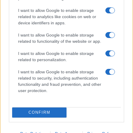
TAGS
I want to allow Google to enable storage
ΛΟΡΕΝΤΖΟ ΙΝΣΙΝΙΕ
ΗΡΑΚΛΗΣ
ΠΟΔΟΣΦΑΙΡΟ
related to analytics like cookies on web or
ΜΕΤΑΓΡΑΦΕΣ
SUPER LEAGUE
device identifiers in apps.
I want to allow Google to enable storage
related to functionality of the website or app.
Ροή Ειδήσεων
I want to allow Google to enable storage
related to personalization.
ΔΙΕΘΝΗ
08/08/26 - 23:21
I want to allow Google to enable storage
related to security, including authentication
«Μυστήριο» με το εμπλουτισμένο ουράνιο του Ιράν:
functionality and fraud prevention, and other
Ανάσχεση του πυρηνικού προγράμματος βλέπουν οι
ειδικοί, αλλά όχι καταστροφή
user protection.
ΔΙΕΘΝΗ
08/08/26 - 23:13
Η αμερικανική Γερουσία ενέκρινε κυρώσεις-μαμούθ κατά
CONFIRM
της Ρωσίας: Δασμοί έως 100% στις χώρες που
αγοράζουν ρωσικό πετρέλαιο και φυσικό αέριο
ΔΙΕΘΝΗ