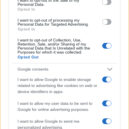
I want to opt-out of the Sale of my
δυσκολευτεί να φτάσει. Επιπλέον, ο παίκτης θα
Personal Data.
Opted In
επανενωθεί με τον Ματσάρι, τον προπονητή που
του χάρισε το ντεμπούτο του στη Serie A με τη
I want to opt-out of processing my
Νάπολι.
Personal Data for Targeted Advertising.
Opted In
Η διοίκηση της Αμπρούτσο, ωστόσο, συνεχίζει να
I want to opt-out of Collection, Use,
τρέφει ελπίδες για τη διατήρηση του «αριθμού 10»,
Retention, Sale, and/or Sharing of my
που θεωρείται κομβικός για το έργο
Personal Data that Is Unrelated with the
Purposes for which it was collected.
«αναζωογόνησης». Οι επόμενες ημέρες θα είναι
Opted Out
κρίσιμες για να καθοριστεί εάν ο δεσμός με τον
γαλαζοπράσινο σύλλογο θα επικρατήσει ή εάν ο
Google consents
Ινσίνιε θα επιλέξει μια νέα εμπειρία στο εξωτερικό,
γοητευμένος από την ελκυστική προσφορά του
I want to allow Google to enable storage
ελληνικού συλλόγου
related to advertising like cookies on web or
device identifiers in apps.
ΑΚΟΛΟΥΘΗΣΤΕ ΜΑΣ ΣΤΟ GOOGLE
I want to allow my user data to be sent to
NEWS ΚΑΝΟΝΤΑΣ ΚΛΙΚ ΕΔΩ
Google for online advertising purposes.
I want to allow Google to send me
personalized advertising.