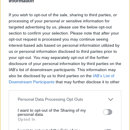
τεχνικό και χαρισματικό σημείο αναφοράς της
Information
ομάδας μετά την επιστροφή του στην Αμπρούτσο
τον περασμένο χειμώνα. Ο πρώην αρχηγός της
If you wish to opt-out of the sale, sharing to third parties, or
Νάπολι επέστρεψε με στόχο να συμβάλει στην
processing of your personal or sensitive information for
σωτηρία του συλλόγου, αλλά ο υποβιβασμός στη
targeted advertising by us, please use the below opt-out
Serie C αναπόφευκτα άλλαξε τις προοπτικές για το
section to confirm your selection. Please note that after your
μέλλον του.
opt-out request is processed you may continue seeing
interest-based ads based on personal information utilized by
Το κλαμπ θέλει να πείσει τον μεσοεπιθετικό να
us or personal information disclosed to third parties prior to
παραμείνει και να γίνει το σύμβολο της ανάκαμψης
your opt-out. You may separately opt-out of the further
του συλλόγου, αλλά ο ανταγωνισμός γίνεται ολοένα
disclosure of your personal information by third parties on the
και πιο έντονος. Μετά από φήμες που συνέδεσαν
IAB’s list of downstream participants. This information may
το όνομά του με τη Σαμπντόρια, τις τελευταίες
also be disclosed by us to third parties on the
IAB’s List of
ώρες έχει εμφανιστεί μια μεταγραφή στην Ελλάδα.
Downstream Participants
that may further disclose it to other
third parties.
Σύμφωνα με την Il Messaggero , ο Ηρακλής , με
προπονητή τον Βάλτερ Ματσάρι φέρεται να είναι
Please note that this website/app uses one or more Google
Personal Data Processing Opt Outs
έτοιμος να υποβάλει μια σημαντική προσφορά για
services and may gather and store information including but
να πείσει τον Ινσίνιε να μετακομίσει στη
not limited to your visit or usage behaviour. You may click to
I want to opt-out of the Sharing of my
personal data.
Θεσσαλονίκη. Ένα συμβόλαιο αξίας περίπου ενός
grant or deny consent to Google and its third-party tags to
Opted In
εκατομμυρίου ευρώ ανά σεζόν φέρεται να είναι στο
use your data for below specified purposes in below Google
τραπέζι , μια συμφωνία που η Πεσκάρα θα
consent section.