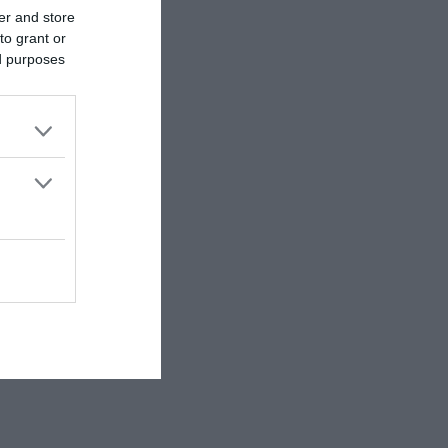
er and store
to grant or
ed purposes