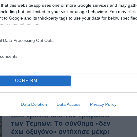
Τέμπη: Το μήνυμα που
 that this website/app uses one or more Google services and may gath
εξέπεμψαν και η επόμενη μέρα
including but not limited to your visit or usage behaviour. You may click 
 to Google and its third-party tags to use your data for below specifi
ogle consent section.
Εκατομμύρια άνθρωποι
κατέκλυσαν κάθε πλατεία σε όλες
l Data Processing Opt Outs
τις μεγάλες πόλεις για να
απαιτήσουν δικαιοσύνη για τα 57
consents
θύματα. Ράγισαν καρδιές οι
ομιλίες συγγενών θυμάτων και το
προσκλητήριο των νεκρών.
CONFIRM
ΕΛΛΑΔΑ
28/02/2025 - 15:50
Data Deletion
Data Access
Privacy Policy
Δύο χρόνια από την τραγωδία
των Τεμπών: Το σύνθημα «δεν
έχω οξυγόνο» αντήχησε μέχρι