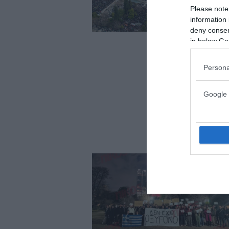
Please note
information 
deny consent
in below Go
Persona
Google 