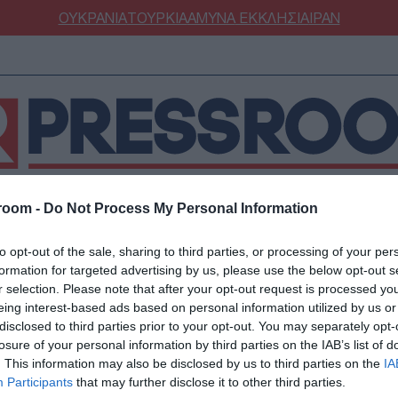
ΟΥΚΡΑΝΙΑ
ΤΟΥΡΚΙΑ
ΑΜΥΝΑ
ΕΚΚΛΗΣΙΑ
ΙΡΑΝ
room -
Do Not Process My Personal Information
ΝΟΜΙΑ
ΕΛΛΑΔΑ
ΕΚΚΛΗΣΙΑ
ΑΜΥΝΑ
ΔΙΕΘΝΗ
ΚΥΠΡ
to opt-out of the sale, sharing to third parties, or processing of your per
ΟΥΡΚΙΑ
ΟΙΚΟΝΟΜΙΑ
formation for targeted advertising by us, please use the below opt-out s
Α ΤΕΜΠΗ
ΜΥΝΑ
ΔΙΕΘΝΗ
r selection. Please note that after your opt-out request is processed y
eing interest-based ads based on personal information utilized by us or
FESTYLE
SPORTS
disclosed to third parties prior to your opt-out. You may separately opt-
ΕΛΛΑΔΑ
ΑΣΤΡΟΝΟΜΙΑ
ΥΓΕΙΑ
losure of your personal information by third parties on the IAB’s list of
01/03/2025 - 16:09
. This information may also be disclosed by us to third parties on the
IA
ΩΔΙΑ
ΑΡΘΡΟΓΡΑΦΙΑ
Μαζικά συλαλλητήρια για τα
Participants
that may further disclose it to other third parties.