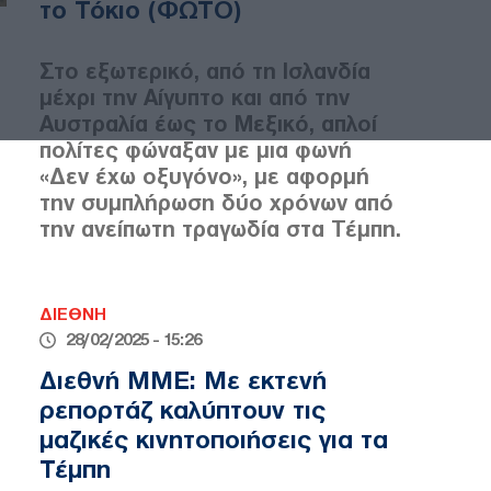
το Τόκιο (ΦΩΤΟ)
Στο εξωτερικό, από τη Ισλανδία
μέχρι την Αίγυπτο και από την
Αυστραλία έως το Μεξικό, απλοί
πολίτες φώναξαν με μια φωνή
«Δεν έχω οξυγόνο», με αφορμή
την συμπλήρωση δύο χρόνων από
την ανείπωτη τραγωδία στα Τέμπη.
ΔΙΕΘΝΗ
28/02/2025 - 15:26
Διεθνή ΜΜΕ: Με εκτενή
ρεπορτάζ καλύπτουν τις
μαζικές κινητοποιήσεις για τα
Τέμπη