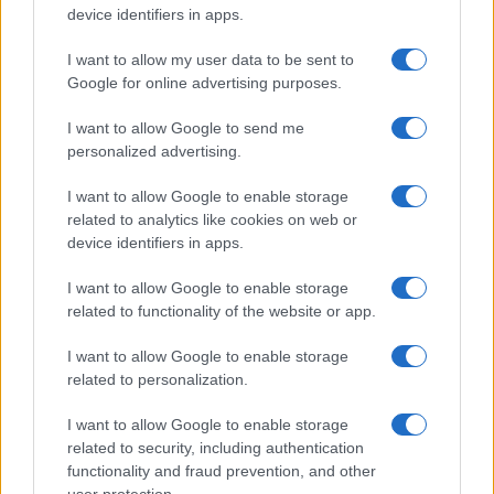
device identifiers in apps.
ΕΛΛΑΔΑ
I want to allow my user data to be sent to
22/06/2016 - 12:29
Google for online advertising purposes.
Μεθυσμένος Αμερικανός στρατιώτης τα
I want to allow Google to send me
έκανε γυαλιά-καρφιά στα Χανιά
personalized advertising.
Αμερικανός στρατιώτης του 6ου Στόλου
έκλεψε μεθυσμένος ταξί, χτύπησε τον
I want to allow Google to enable storage
related to analytics like cookies on web or
οδηγό και μετά από δίωρη καταδίωξη το
device identifiers in apps.
έριξε σε χαντάκι διαλύοντάς το…
I want to allow Google to enable storage
related to functionality of the website or app.
I want to allow Google to enable storage
related to personalization.
I want to allow Google to enable storage
related to security, including authentication
functionality and fraud prevention, and other
user protection.