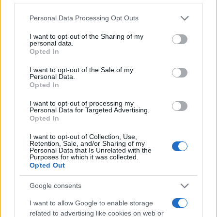
ΠΑΡΑΞΕΝΑ
Please note that this website/app uses one or more Google
25/09/2016 - 18:51
Personal Data Processing Opt Outs
services and may gather and store information including but
Σοκ! Λείψανο αγίας στο Μεξικό άνοιξε
not limited to your visit or usage behaviour. You may click to
I want to opt-out of the Sharing of my
personal data.
τα μάτια! (ΒΙΝΤΕΟ)
grant or deny consent to Google and its third-party tags to
Opted In
use your data for below specified purposes in below Google
Την ώρα που ένας πιστός κατέγραφε με
consent section.
I want to opt-out of the Sale of my
κάμερα το ιερό λείψανο φαίνεται πως η
Personal Data.
Opted In
Santa Inocencia ανοίγει τα μάτια
I want to opt-out of processing my
Personal Data for Targeted Advertising.
Opted In
I want to opt-out of Collection, Use,
Retention, Sale, and/or Sharing of my
Personal Data that Is Unrelated with the
Purposes for which it was collected.
Opted Out
Google consents
I want to allow Google to enable storage
related to advertising like cookies on web or