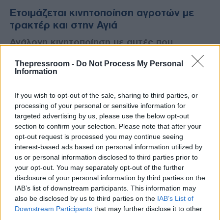
Ετοιμάζεται κινητοποίηση αγροτών με
τρακτέρ και στην Αγιά
Ανάλογη κινητοποίηση με αυτές που
πραγματοποιήθηκαν σε Φάρσαλα και
Thepressroom -
Do Not Process My Personal
Τύρναβο προγραμματίζουν οι αγρότες της
Information
Λάρισας
If you wish to opt-out of the sale, sharing to third parties, or
processing of your personal or sensitive information for
targeted advertising by us, please use the below opt-out
section to confirm your selection. Please note that after your
opt-out request is processed you may continue seeing
interest-based ads based on personal information utilized by
us or personal information disclosed to third parties prior to
your opt-out. You may separately opt-out of the further
disclosure of your personal information by third parties on the
IAB’s list of downstream participants. This information may
also be disclosed by us to third parties on the
IAB’s List of
Downstream Participants
that may further disclose it to other
third parties.