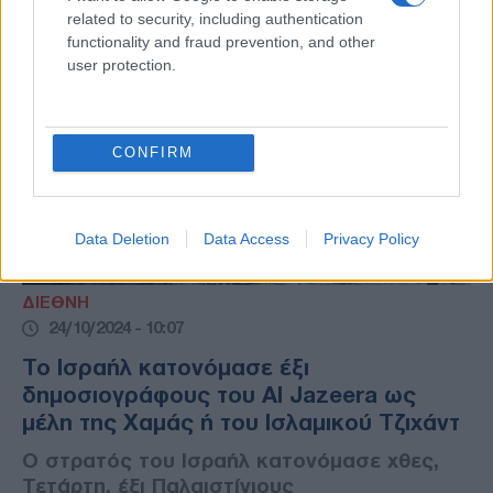
related to security, including authentication
functionality and fraud prevention, and other
user protection.
CONFIRM
Data Deletion
Data Access
Privacy Policy
ΔΙΕΘΝΗ
24/10/2024 - 10:07
Το Ισραήλ κατονόμασε έξι
δημοσιογράφους του Al Jazeera ως
μέλη της Χαμάς ή του Ισλαμικού Τζιχάντ
Ο στρατός του Ισραήλ κατονόμασε χθες,
Τετάρτη, έξι Παλαιστίνιους