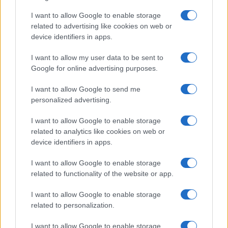
I want to allow Google to enable storage
related to advertising like cookies on web or
device identifiers in apps.
ΔΙΕΘΝΗ
I want to allow my user data to be sent to
Google for online advertising purposes.
24/12/2024 - 19:12
Κόντρα Al Jazeera και Παλαιστινιακής
I want to allow Google to send me
Αρχής για την κάλυψη των συγκρούσεων
personalized advertising.
στην Τζενίν
I want to allow Google to enable storage
Αντιπαράθεση ξέσπασε μεταξύ του
related to analytics like cookies on web or
τηλεοπτικού δικτύου Al Jazeera και της
device identifiers in apps.
Παλαιστινιακής Αρχής σχετικά με τη
I want to allow Google to enable storage
δημοσιογραφική κάλυψη των συγκρούσεων
related to functionality of the website or app.
των τελευταίων εβδομάδων μεταξύ των
παλαιστινιακών δυνάμεων ασφαλείας και
I want to allow Google to enable storage
μαχητών στην κατεχόμενη πόλη Τζενίν στη
related to personalization.
Δυτική Όχθη.
I want to allow Google to enable storage