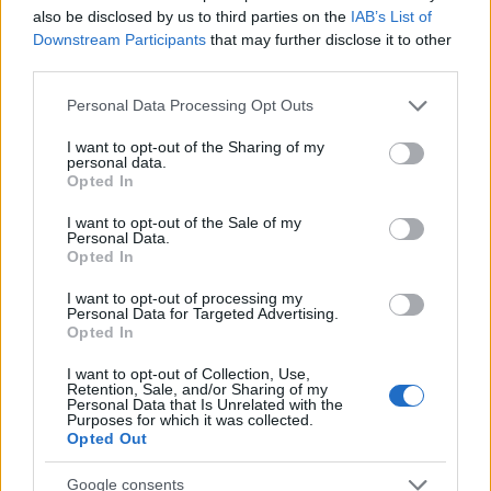
also be disclosed by us to third parties on the
IAB’s List of
Downstream Participants
that may further disclose it to other
ΔΙΕΘΝΗ
third parties.
02/01/2025 - 18:38
Please note that this website/app uses one or more Google
Personal Data Processing Opt Outs
Η Παλαιστινιακή Αρχή απαγόρευσε το Al
services and may gather and store information including but
Jazeera
not limited to your visit or usage behaviour. You may click to
I want to opt-out of the Sharing of my
personal data.
grant or deny consent to Google and its third-party tags to
Για μεροληπτική κάλυψη των διαδηλώσεων
Opted In
use your data for below specified purposes in below Google
στη Τζενίν κάνει λόγο η Παλαιστινιακή
consent section.
I want to opt-out of the Sale of my
Αρχή. Πρόκειται για διαδηλώσεις με
Personal Data.
κοινωνικά αιτήματα, υποστηρίζει το Al
Opted In
Jazeera.
I want to opt-out of processing my
Personal Data for Targeted Advertising.
Opted In
I want to opt-out of Collection, Use,
Retention, Sale, and/or Sharing of my
Personal Data that Is Unrelated with the
Purposes for which it was collected.
Opted Out
Google consents