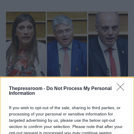
ΠΟΛΙΤΙΚΗ
Thepressroom -
Do Not Process My Personal
31/07/2025 - 11:07
Information
Κωνσταντοπούλου, Χαρίτσης, Νατσιός,
If you wish to opt-out of the sale, sharing to third parties, or
Βελόπουλος: η αρχηγική τετράς των
processing of your personal or sensitive information for
fake news
targeted advertising by us, please use the below opt-out
section to confirm your selection. Please note that after your
Στην ελληνική πολιτική σκηνή, όπου το
opt-out request is processed you may continue seeing