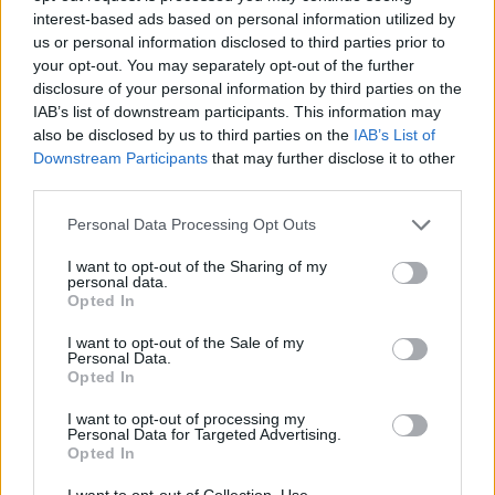
διαδίκτυο έχει αναδειχθεί σε βασικό κανάλι
interest-based ads based on personal information utilized by
διαμόρφωσης της κοινής γνώμης, με τους
us or personal information disclosed to third parties prior to
πολίτες να δέχονται καθημερινά καταιγισμό
your opt-out. You may separately opt-out of the further
πληροφοριών, η παραπληροφόρηση και οι
disclosure of your personal information by third parties on the
θεωρίες συνωμοσίας φαίνεται πως βρίσκουν
IAB’s list of downstream participants. This information may
εύφορο έδαφος.
also be disclosed by us to third parties on the
IAB’s List of
Downstream Participants
that may further disclose it to other
third parties.
Please note that this website/app uses one or more Google
Personal Data Processing Opt Outs
services and may gather and store information including but
not limited to your visit or usage behaviour. You may click to
I want to opt-out of the Sharing of my
personal data.
grant or deny consent to Google and its third-party tags to
Opted In
use your data for below specified purposes in below Google
consent section.
I want to opt-out of the Sale of my
Personal Data.
Opted In
I want to opt-out of processing my
Personal Data for Targeted Advertising.
Opted In
ΠΟΛΙΤΙΚΗ
I want to opt-out of Collection, Use,