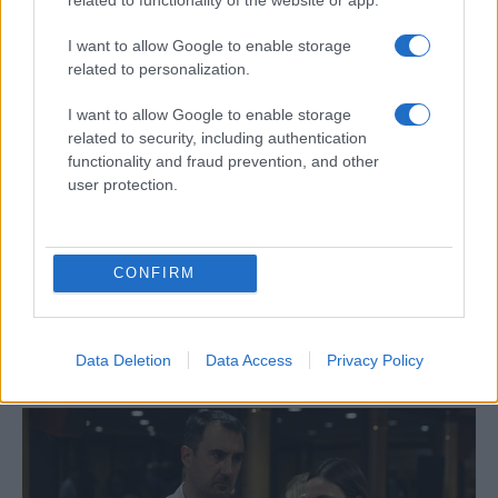
I want to allow Google to enable storage
ΠΟΛΙΤΙΚΗ
related to personalization.
17/05/2025 - 18:38
I want to allow Google to enable storage
Συνάντηση Χαρίτση - Κωνσταντοπούλου
related to security, including authentication
για τα Τέμπη
functionality and fraud prevention, and other
Η συνάντηση εντάσσεται στον κύκλο των
user protection.
επαφών του κ. Χαρίτση με τους πολιτικούς
αρχηγούς των υπόλοιπων κομμάτων της
αντιπολίτευσης ενόψει της κατάθεσης
CONFIRM
αιτήματος για σύσταση προανακριτικής
επιτροπής για τον πρώην Υπουργό, Κώστα
Αχ. Καραμανλή
Data Deletion
Data Access
Privacy Policy