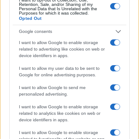
02/06/2025 - 18:29
Retention, Sale, and/or Sharing of my
Personal Data that Is Unrelated with the
Aπάντηση Γεραπετρίτη σε Χαρίτση:
Purposes for which it was collected.
Ανήκουστα τα περί εκκωφαντικής
Opted Out
σιωπής της κυβέρνησης για τη Γάζα
Google consents
Τοποθέτηση Γεραπετρίτη καθώς ο κος
I want to allow Google to enable storage
Χαρίτσης μίλησε για εκκωφαντική σιωπή και
related to advertising like cookies on web or
απραξία της ελληνικής κυβέρνησης μπροστά
device identifiers in apps.
στη γενοκτονία
I want to allow my user data to be sent to
Google for online advertising purposes.
I want to allow Google to send me
personalized advertising.
I want to allow Google to enable storage
related to analytics like cookies on web or
device identifiers in apps.
I want to allow Google to enable storage
related to functionality of the website or app.