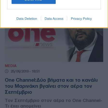
Data Deletion
Data Access
Privacy Policy
MEDIA
25/06/2019 - 18:51
One Channel:Δύο βήματα και το κανάλι
του Μαρινάκη βγαίνει στον αέρα τον
Σεπτέμβριο
Τον Σεπτέμβριο στον αέρα το One Channel-
Τι έχει απομείνει