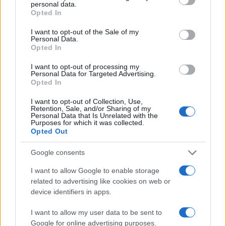
personal data.
grant or deny consent to Google and its third-party tags to
Opted In
use your data for below specified purposes in below Google
consent section.
I want to opt-out of the Sale of my
Personal Data.
Opted In
I want to opt-out of processing my
Personal Data for Targeted Advertising.
Opted In
I want to opt-out of Collection, Use,
Retention, Sale, and/or Sharing of my
Personal Data that Is Unrelated with the
Purposes for which it was collected.
Opted Out
MEDIA
19/07/2019 - 12:33
Google consents
Ανησυχία για την υπογραφή νέων
I want to allow Google to enable storage
συμβάσεων εργασίας στην Alter Ego ΑΕ
related to advertising like cookies on web or
device identifiers in apps.
Αναταραχή στα μέσα του Βαγγέλη
Μαρινάκη λόγω της υπογραφής νέων
I want to allow my user data to be sent to
συμβάσεων εργασίας
Google for online advertising purposes.