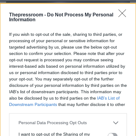
Thepressroom -
Do Not Process My Personal
Information
If you wish to opt-out of the sale, sharing to third parties, or
processing of your personal or sensitive information for
targeted advertising by us, please use the below opt-out
section to confirm your selection. Please note that after your
opt-out request is processed you may continue seeing
interest-based ads based on personal information utilized by
us or personal information disclosed to third parties prior to
MEDIA
your opt-out. You may separately opt-out of the further
16/09/2019 - 10:20
disclosure of your personal information by third parties on the
IAB’s list of downstream participants. This information may
Κυριακού, Σαββίδης, Μελισσανίδης κατά
also be disclosed by us to third parties on the
IAB’s List of
Μαρινάκη για τη Nova
Downstream Participants
that may further disclose it to other
third parties.
Η πρόταση του Βαγγέλη Μαρινάκη για την
Nova προκαλεί την αντίδραση Κυριακού,
Please note that this website/app uses one or more Google
Personal Data Processing Opt Outs
Σαββίδη, Μελισσανίδη
services and may gather and store information including but
not limited to your visit or usage behaviour. You may click to
I want to opt-out of the Sharing of my