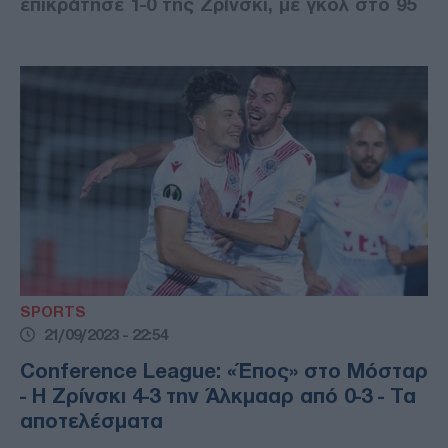
επικράτησε 1-0 της Ζρίνσκι, με γκολ στο 95
SPORTS
21/09/2023 - 22:54
Conference League: «Έπος» στο Μόσταρ
- Η Ζρίνσκι 4-3 την Άλκμααρ από 0-3 - Τα
αποτελέσματα