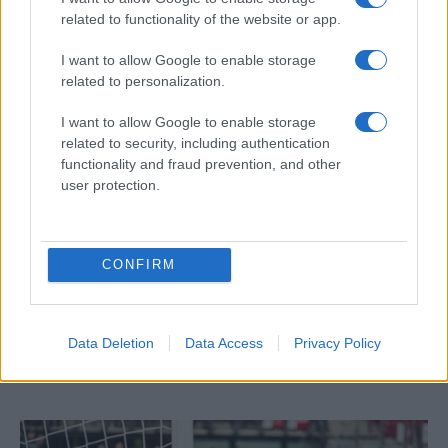
related to functionality of the website or app.
I want to allow Google to enable storage
related to personalization.
I want to allow Google to enable storage
related to security, including authentication
SPORTS
functionality and fraud prevention, and other
26/10/2023 - 09:13
user protection.
Αμπερντίν-ΠΑΟΚ: Να μείνει στην κορυφή
- Η ώρα και το κανάλι του αγώνα
Ο ΠΑΟΚ αντιμετωπίζει εκτός έδρας την
CONFIRM
Αμπερντίν (22:00) για την 3η αγωνιστική του
7ου ομίλου στο Conference League,
ψάχνοντας το 3/3 έτισ ώστε να κάνει... άλμα
Data Deletion
Data Access
Privacy Policy
πρόκρισης