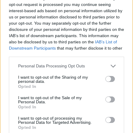
opt-out request is processed you may continue seeing
interest-based ads based on personal information utilized by
SPORTS
us or personal information disclosed to third parties prior to
your opt-out. You may separately opt-out of the further
26/10/2023 - 23:59
disclosure of your personal information by third parties on the
Αμπερντίν-ΠΑΟΚ 2-3: Α-ΠΙ-ΘΑ-ΝΗ
IAB’s list of downstream participants. This information may
ανατροπή πρόκρισης στη Σκωτία - Η
also be disclosed by us to third parties on the
IAB’s List of
βαθμολογία του ομίλου
Downstream Participants
that may further disclose it to other
third parties.
Ο ΠΑΟΚ πήρε τεράστια νίκη με 3-2 κόντρα
Please note that this website/app uses one or more Google
στην Αμπερντίν και είναι έτοιμος όχι μόνο
Personal Data Processing Opt Outs
services and may gather and store information including but
για την πρόκριση αλλά για την πρωτιά και
not limited to your visit or usage behaviour. You may click to
I want to opt-out of the Sharing of my
τους «16» του Europa Conference League
personal data.
grant or deny consent to Google and its third-party tags to
Opted In
use your data for below specified purposes in below Google
consent section.
I want to opt-out of the Sale of my
Personal Data.
Opted In
I want to opt-out of processing my
Personal Data for Targeted Advertising.
Opted In