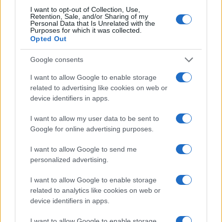
I want to opt-out of Collection, Use,
Retention, Sale, and/or Sharing of my
Personal Data that Is Unrelated with the
Purposes for which it was collected.
Opted Out
Google consents
SPORTS
26/10/2023 - 21:10
I want to allow Google to enable storage
related to advertising like cookies on web or
LIVE: Αμπερντίν-ΠΑΟΚ 2-3 (ΤΕΛΙΚΟ)
device identifiers in apps.
Conference League Live: Ο ΠΑΟΚ ψάχνει
I want to allow my user data to be sent to
στη Σκωτία, απέναντι στην Αμπερντίν, τη
Google for online advertising purposes.
νίκη που θα σημάνει το 3/3 και την πρωτιά
στους ομίλους του Conference League
I want to allow Google to send me
personalized advertising.
I want to allow Google to enable storage
related to analytics like cookies on web or
device identifiers in apps.
I want to allow Google to enable storage