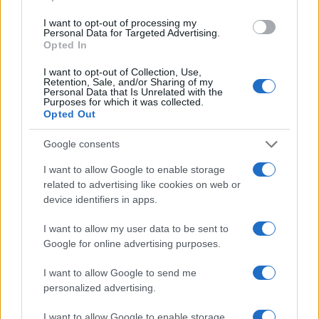
I want to opt-out of processing my
Personal Data for Targeted Advertising.
Opted In
I want to opt-out of Collection, Use,
Retention, Sale, and/or Sharing of my
Personal Data that Is Unrelated with the
Purposes for which it was collected.
Opted Out
ΕΛΛΑΔΑ
Google consents
24/10/2018 - 18:39
I want to allow Google to enable storage
«Καμπανάκι» καθηγητή Λέκκα για τα
related to advertising like cookies on web or
μπαζωμένα και μη ποτάμια της Αττικής
device identifiers in apps.
Προειδοποιεί ο καθηγητής Ευθύμης Λέκκας
I want to allow my user data to be sent to
για φαινόμενα Μάνδρας στα ποτάμια της
Google for online advertising purposes.
Αττικής σε περίπτωση "μετεωρολογικής
βόμβας"
I want to allow Google to send me
personalized advertising.
I want to allow Google to enable storage