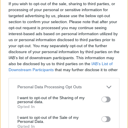
If you wish to opt-out of the sale, sharing to third parties, or
processing of your personal or sensitive information for
targeted advertising by us, please use the below opt-out
section to confirm your selection. Please note that after your
opt-out request is processed you may continue seeing
interest-based ads based on personal information utilized by
ΕΛΛΑΔΑ
us or personal information disclosed to third parties prior to
your opt-out. You may separately opt-out of the further
29/11/2019 - 21:04
disclosure of your personal information by third parties on the
Νέα καταδρομική επιχείρηση του
IAB’s list of downstream participants. This information may
Ρουβίκωνα, αυτή τη φορά στην
also be disclosed by us to third parties on the
IAB’s List of
Περιφέρεια Δυτικού Τομέα της Αθήνας
Downstream Participants
that may further disclose it to other
third parties.
Πέταξαν τρικάκια γιατί δεν έγιναν
Please note that this website/app uses one or more Google
αντιπλημμυρικά έργα στην Κινέττα μετά τις
Personal Data Processing Opt Outs
services and may gather and store information including but
περσινές πυρκαγιές
not limited to your visit or usage behaviour. You may click to
I want to opt-out of the Sharing of my
personal data.
grant or deny consent to Google and its third-party tags to
Opted In
use your data for below specified purposes in below Google
consent section.
I want to opt-out of the Sale of my
Personal Data.
Opted In