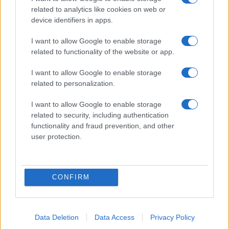
related to analytics like cookies on web or
device identifiers in apps.
I want to allow Google to enable storage
related to functionality of the website or app.
I want to allow Google to enable storage
related to personalization.
I want to allow Google to enable storage
related to security, including authentication
ΠΟΛΙΤΙΚΗ
functionality and fraud prevention, and other
28/09/2018 - 20:42
user protection.
Ρένα Δούρου: Φταίνε οι προηγούμενοι
για την Μάνδρα
CONFIRM
Ρένα Δούρου για την κλήτευσή της στην
Δικαιοσύνη: Πολιτικά υποκινούμενες
κινήσεις ενόψει των αυτοδιοικητικών
εκλογών του 2019
Data Deletion
Data Access
Privacy Policy