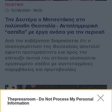
ΠΟΛΙΤΙΚΗ
31/08/2024 - 08:29
Την Δευτέρα ο Μητσοτάκης στη
πολύπαθη Θεσσαλία - Αντιπληµµυρική
“ασπίδα” με έργα ανάσα για την περιοχή
Από την κυβέρνηση διαµηνύεται ότι η
ανασυγκρότηση της Θεσσαλίας αποτελεί
ύψιστη προτεραιότητα και προς την
επίτευξη αυτού του στόχου υλοποιείται
οργανωµένο σχέδιο µε συντεταγµένες
παρεµβάσεις και πρωτοβουλίες
Thepressroom -
Do Not Process My Personal
Information