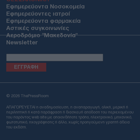
Εφημερεύοντα Νοσοκομεία
Εφημερεύοντες ιατροί
Εφημερεύοντα φαρμακεία
Αστικές συγκοινωνίες
Αεροδρόμιο "Μακεδονία"
Newsletter
Email
© 2026 ThePressRoom
ΑΠΑΓΟΡΕΥΕΤΑΙ η αναδημοσίευση, η αναπαραγωγή, ολική, μερική ή
περιληπτική ή κατά παράφραση ή διασκευή απόδοση του περιεχομένου
του παρόντος web site με οποιονδήποτε τρόπο, ηλεκτρονικό, μηχανικό,
φωτοτυπικό, ηχογράφησης ή άλλο, χωρίς προηγούμενη γραπτή άδεια
του εκδότη.