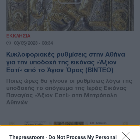
ΕΚΚΛΗΣΙΑ
03/05/2023 - 08:34
Κυκλοφοριακές ρυθμίσεις στην Αθήνα
για την υποδοχή της εικόνας «Άξιον
Εστί» από το Άγιον Όρος (ΒΙΝΤΕΟ)
Ποιες ώρες θα γίνουν οι ρυθμίσεις λόγω της
υποδοχής το απόγευμα της Ιεράς Εικόνας
Παναγίας «Άξιον Εστί» στη Μητρόπολη
Αθηνών
Thepressroom -
Do Not Process My Personal