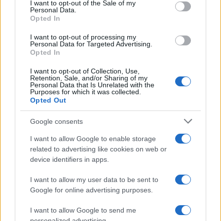
consent section.
I want to opt-out of the Sale of my
Personal Data.
Opted In
I want to opt-out of processing my
Personal Data for Targeted Advertising.
Opted In
I want to opt-out of Collection, Use,
Retention, Sale, and/or Sharing of my
Personal Data that Is Unrelated with the
Purposes for which it was collected.
Opted Out
ΕΚΚΛΗΣΙΑ
Google consents
30/04/2023 - 14:14
I want to allow Google to enable storage
Την Τετάρτη στη Μητρόπολη Αθηνών η
related to advertising like cookies on web or
ιερή εικόνα «Άξιον Εστί»
device identifiers in apps.
Η ιερή εικόνα «Άξιον Εστί» θα παραμείνει
I want to allow my user data to be sent to
προς προσκύνηση των πιστών στον
Google for online advertising purposes.
Καθεδρικό Ιερό Ναό Αθηνών από τις 3 έως
και τις 15 Μαΐου
I want to allow Google to send me
personalized advertising.