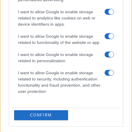
I want to allow Google to enable storage
related to analytics like cookies on web or
device identifiers in apps.
I want to allow Google to enable storage
related to functionality of the website or app.
I want to allow Google to enable storage
related to personalization.
I want to allow Google to enable storage
related to security, including authentication
ΕΚΚΛΗΣΙΑ
functionality and fraud prevention, and other
08/03/2023 - 13:40
user protection.
Προς αναβολή η μεταφορά της εικόνας
του Άξιον Εστί στην Αθήνα;
CONFIRM
Προβληματισμός επικρατεί στις τάξεις της
Ιεράς Συνόδου για τον χρόνο υποδοχής στη
μητρόπολη Αθηνών της εικόνας Άξιον Εστί