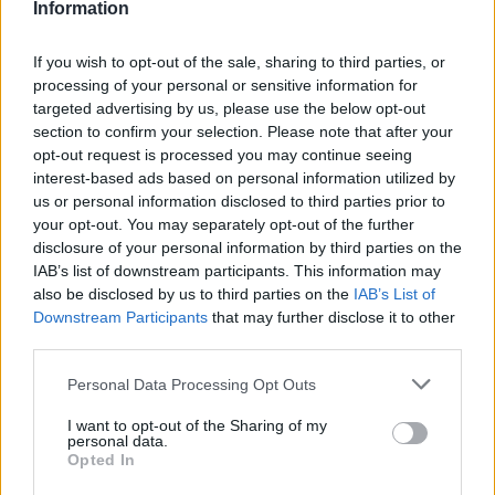
Information
If you wish to opt-out of the sale, sharing to third parties, or
processing of your personal or sensitive information for
targeted advertising by us, please use the below opt-out
section to confirm your selection. Please note that after your
opt-out request is processed you may continue seeing
interest-based ads based on personal information utilized by
us or personal information disclosed to third parties prior to
ΕΚΚΛΗΣΙΑ
your opt-out. You may separately opt-out of the further
30/04/2023 - 22:54
disclosure of your personal information by third parties on the
17 ώρες ανοικτή η μητρόπολη για το
IAB’s list of downstream participants. This information may
also be disclosed by us to third parties on the
IAB’s List of
προσκύνημα στην εικόνα «Αξιον Εστί»
Downstream Participants
that may further disclose it to other
Από τις 3 έως τις 15 Μαΐου οι πιστοί θα
third parties.
έχουν την ευκαιρία να προσκυνήσουν την
Please note that this website/app uses one or more Google
Personal Data Processing Opt Outs
εικόνα του Άξιον Εστί στη μητρόπολη
services and may gather and store information including but
Αθηνών
not limited to your visit or usage behaviour. You may click to
I want to opt-out of the Sharing of my
personal data.
grant or deny consent to Google and its third-party tags to
Opted In
use your data for below specified purposes in below Google