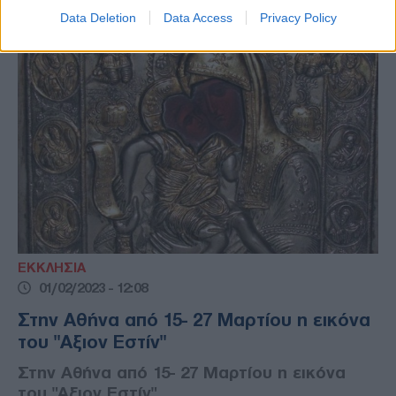
Data Deletion
Data Access
Privacy Policy
ΕΚΚΛΗΣΙΑ
01/02/2023 - 12:08
Στην Αθήνα από 15- 27 Μαρτίου η εικόνα
του "Αξιον Εστίν"
Στην Αθήνα από 15- 27 Μαρτίου η εικόνα
του "Αξιον Εστίν"