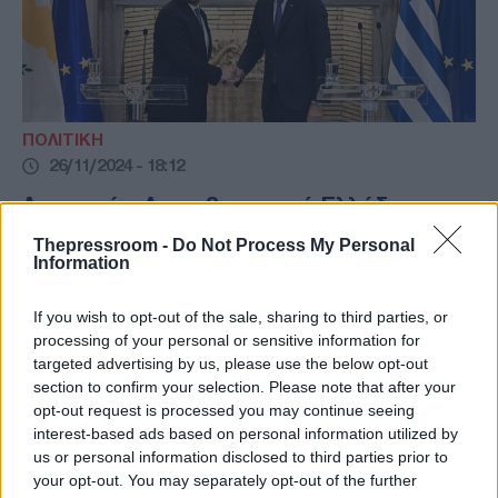
ΠΟΛΙΤΙΚΗ
26/11/2024 - 18:12
Λευκωσία: Διακυβερνητική Ελλάδας -
Κύπρου και τριμερής με Ιορδανία την
Thepressroom -
Do Not Process My Personal
Τετάρτη 27/11
Information
Η Κύπρος φιλοξενεί την Τετάρτη δύο
If you wish to opt-out of the sale, sharing to third parties, or
κορυφαίες Συνόδους με ιδιαίτερη σημασία
processing of your personal or sensitive information for
για την εξωτερική της πολιτική και τις
targeted advertising by us, please use the below opt-out
περιφερειακές συνεργασίες, δήλωσε ο
section to confirm your selection. Please note that after your
Κυβερνητικός Εκπρόσωπος Κωνσταντίνος
opt-out request is processed you may continue seeing
Λετυμπιώτης, κατά τη διάρκεια ενημέρωσης
interest-based ads based on personal information utilized by
δημοσιογράφων.
us or personal information disclosed to third parties prior to
your opt-out. You may separately opt-out of the further