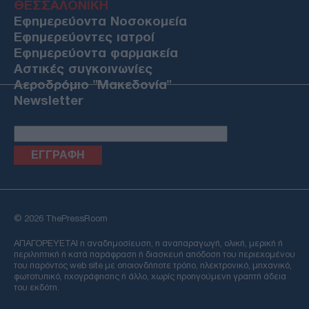
ΘΕΣΣΑΛΟΝΙΚΗ
Εφημερεύοντα Νοσοκομεία
Εφημερεύοντες ιατροί
Εφημερεύοντα φαρμακεία
Αστικές συγκοινωνίες
Αεροδρόμιο "Μακεδονία"
Newsletter
Email
© 2026 ThePressRoom
ΑΠΑΓΟΡΕΥΕΤΑΙ η αναδημοσίευση, η αναπαραγωγή, ολική, μερική ή
περιληπτική ή κατά παράφραση ή διασκευή απόδοση του περιεχομένου
του παρόντος web site με οποιονδήποτε τρόπο, ηλεκτρονικό, μηχανικό,
φωτοτυπικό, ηχογράφησης ή άλλο, χωρίς προηγούμενη γραπτή άδεια
του εκδότη.