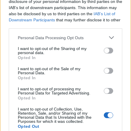
disclosure of your personal information by third parties on the
IAB’s list of downstream participants. This information may
also be disclosed by us to third parties on the
IAB’s List of
Downstream Participants
that may further disclose it to other
third parties.
Please note that this website/app uses one or more Google
Personal Data Processing Opt Outs
services and may gather and store information including but
not limited to your visit or usage behaviour. You may click to
I want to opt-out of the Sharing of my
personal data.
grant or deny consent to Google and its third-party tags to
Opted In
use your data for below specified purposes in below Google
consent section.
I want to opt-out of the Sale of my
Personal Data.
Opted In
I want to opt-out of processing my
Personal Data for Targeted Advertising.
Opted In
I want to opt-out of Collection, Use,
Retention, Sale, and/or Sharing of my
Personal Data that Is Unrelated with the
Purposes for which it was collected.
Opted Out