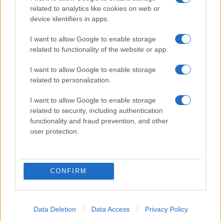
related to analytics like cookies on web or
device identifiers in apps.
I want to allow Google to enable storage
ΕΛΛΑΔΑ
related to functionality of the website or app.
25/12/2018 - 18:08
I want to allow Google to enable storage
Τα... 'σπασε ο Μπουτάρης σε μπαρ της
related to personalization.
Θεσσαλονίκης
I want to allow Google to enable storage
Ο Μπουτάρης γιόρτασε τα Χριστούγεννα σε
related to security, including authentication
μπαρ της Θεσσαλονίκης
functionality and fraud prevention, and other
user protection.
CONFIRM
Data Deletion
Data Access
Privacy Policy