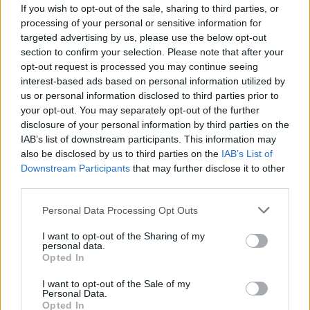
If you wish to opt-out of the sale, sharing to third parties, or
processing of your personal or sensitive information for
ΔΙΕΘΝΗ
targeted advertising by us, please use the below opt-out
05/08/2020 - 17:45
section to confirm your selection. Please note that after your
opt-out request is processed you may continue seeing
ΠΟΥ-Covid-19 προς νέους: Πρέπει
interest-based ads based on personal information utilized by
πραγματικά να πάτε σε πάρτι;
us or personal information disclosed to third parties prior to
your opt-out. You may separately opt-out of the further
Ακόμα και στη Γενεύη, όπου εδρεύει ο ΠΟΥ,
disclosure of your personal information by third parties on the
τα κλαμπ και τα καμπαρέ έκλεισαν την
IAB’s list of downstream participants. This information may
περασμένη εβδομάδα
also be disclosed by us to third parties on the
IAB’s List of
Downstream Participants
that may further disclose it to other
third parties.
Please note that this website/app uses one or more Google
Personal Data Processing Opt Outs
services and may gather and store information including but
not limited to your visit or usage behaviour. You may click to
I want to opt-out of the Sharing of my
personal data.
grant or deny consent to Google and its third-party tags to
Opted In
use your data for below specified purposes in below Google
consent section.
I want to opt-out of the Sale of my
Personal Data.
Opted In