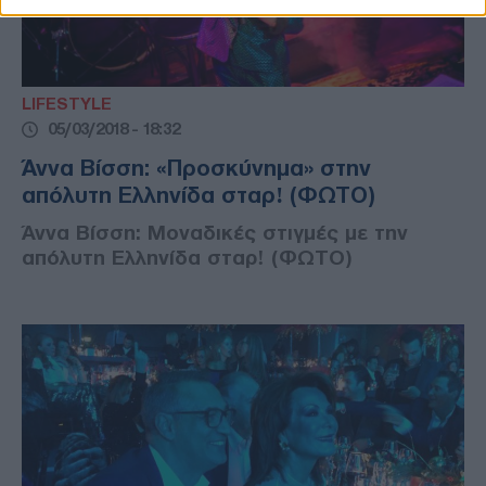
LIFESTYLE
05/03/2018 - 18:32
Άννα Βίσση: «Προσκύνημα» στην
απόλυτη Ελληνίδα σταρ! (ΦΩΤΟ)
Άννα Βίσση: Μοναδικές στιγμές με την
απόλυτη Ελληνίδα σταρ! (ΦΩΤΟ)