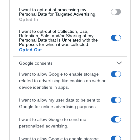
I want to opt-out of processing my
Personal Data for Targeted Advertising.
Opted In
LIFESTYLE
06/01/2019 - 22:18
I want to opt-out of Collection, Use,
Retention, Sale, and/or Sharing of my
«Θυμάμαι τον Ανδρέα Παπανδρέου με
Personal Data that Is Unrelated with the
Purposes for which it was collected.
την παρέα του να διασκεδάζουν ως τις 5
Opted Out
το πρωί»
Google consents
«Απορούσα πώς άντεχε ο Ανδρέας
Παπανδρέου»
I want to allow Google to enable storage
related to advertising like cookies on web or
device identifiers in apps.
I want to allow my user data to be sent to
Google for online advertising purposes.
I want to allow Google to send me
personalized advertising.
I want to allow Google to enable storage