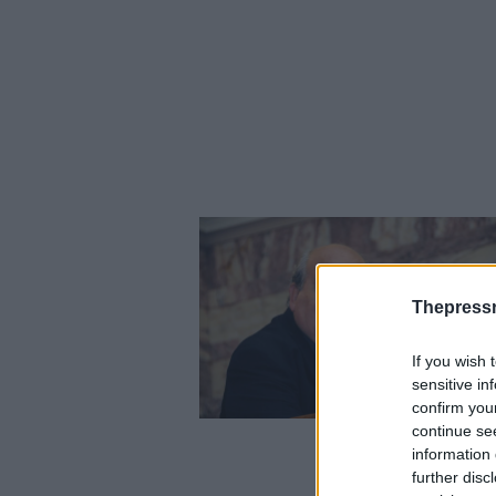
Thepress
If you wish 
sensitive in
confirm you
continue se
information 
further disc