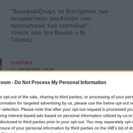
"Διασφαλίζουμε τη διατήρηση των
ονομαστικών αποδοχών του
προσωπικού των ενστόλων",
τόνισε από την Βουλή ο Ν.
Τόσκας
ΠΟΛΙΤΙΚΗ
20/04/2017 - 13:05
Βούτσης: Αναγκαία η
room -
Do Not Process My Personal Information
διατήρηση του δημόσιου
χαρακτήρα της ΔΕΗ
to opt-out of the sale, sharing to third parties, or processing of your per
formation for targeted advertising by us, please use the below opt-out s
r selection. Please note that after your opt-out request is processed y
“Αναγκαία η διατήρηση του
eing interest-based ads based on personal information utilized by us or
δημόσιου χαρακτήρα της ΔΕΗ”,
disclosed to third parties prior to your opt-out. You may separately opt-
τόνισε ο Πρόεδρος της Βουλής
losure of your personal information by third parties on the IAB’s list of