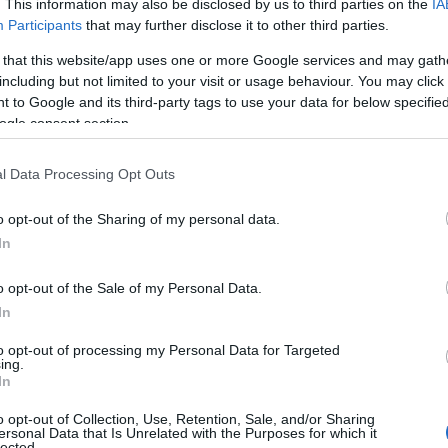
. This information may also be disclosed by us to third parties on the
IA
Participants
that may further disclose it to other third parties.
 that this website/app uses one or more Google services and may gath
ΔΙΕΘΝΗ
including but not limited to your visit or usage behaviour. You may click 
18/11/2016 - 12:36
 to Google and its third-party tags to use your data for below specifi
ΓΓ ΝΑΤΟ: Είμαι απολύτως
ogle consent section.
βέβαιος πως ο πρόεδρος
Τραμπ θα διατηρήσει την
l Data Processing Opt Outs
ηγεσία των ΗΠΑ στη συμμαχία
o opt-out of the Sharing of my personal data.
In
Στόλτενμπεργκ: Είμαι απολύτως
βέβαιος πως ο πρόεδρος Τραμπ
o opt-out of the Sale of my Personal Data.
θα διατηρήσει την ηγεσία των ΗΠΑ
In
στη συμμαχία
to opt-out of processing my Personal Data for Targeted
ing.
In
ΕΛΛΑΔΑ
o opt-out of Collection, Use, Retention, Sale, and/or Sharing
11/09/2016 - 23:59
ersonal Data that Is Unrelated with the Purposes for which it
lected.