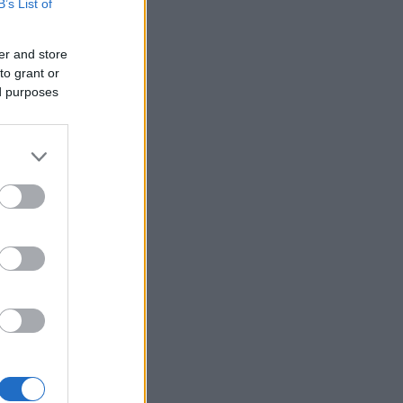
B’s List of
er and store
to grant or
ed purposes