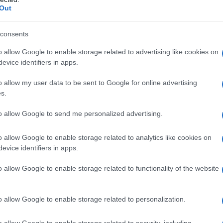
Δήλωση “βόμβα” Σαββίδη:
Out
“Πουλήστε μου τον Aplha και
consents
δεν θα κάνω απολύσεις!”
(ΒΙΝΤΕΟ)
o allow Google to enable storage related to advertising like cookies on
evice identifiers in apps.
“Είμαι έτοιμος να προτείνω σε
o allow my user data to be sent to Google for online advertising
οποιοδήποτε κανάλι που έχασε
s.
τον διαγωνισμό και στον Αlpha και
στον κ. Κοντομηνά, να μου
to allow Google to send me personalized advertising.
πουλήσουν το κανάλι τους”
o allow Google to enable storage related to analytics like cookies on
evice identifiers in apps.
ΔΙΕΘΝΗ
o allow Google to enable storage related to functionality of the website
06/07/2016 - 21:28
Άλλαξε γνώμη ο Ομπάμα-Αντί
o allow Google to enable storage related to personalization.
να μειώσει θα διατηρήσει
8.400 αμερικανούς στρατιώτες
o allow Google to enable storage related to security, including