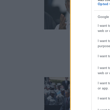
Opted 
Google 
I want t
web or d
I want t
purpose
I want 
I want t
web or d
I want t
or app.
I want t
I want t