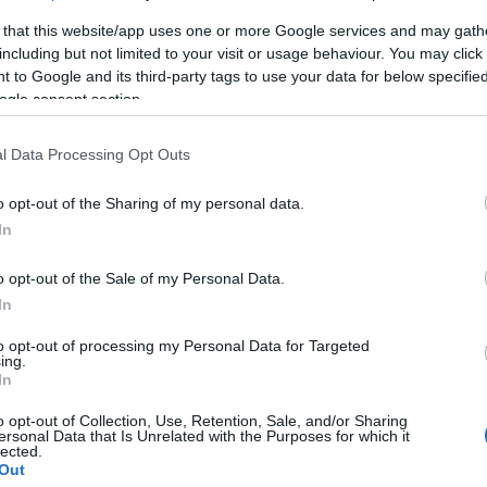
 that this website/app uses one or more Google services and may gath
ΕΛΛΑΔΑ
including but not limited to your visit or usage behaviour. You may click 
24/05/2016 - 14:44
 to Google and its third-party tags to use your data for below specifi
ogle consent section.
Επιτραπέζιο από την
αρχαιότητα
l Data Processing Opt Outs
Ο κόσμος των αποθηκών του
o opt-out of the Sharing of my personal data.
Αρχαιολογικού Μουσείου έρχεται
In
στο φως
o opt-out of the Sale of my Personal Data.
In
to opt-out of processing my Personal Data for Targeted
ing.
In
o opt-out of Collection, Use, Retention, Sale, and/or Sharing
ersonal Data that Is Unrelated with the Purposes for which it
lected.
Out