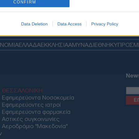
CONFIRM
Data Deletion
Data Access
Privacy Policy
ΟΝΟΜΙΑ
ΕΛΛΑΔΑ
ΕΚΚΛΗΣΙΑ
ΑΜΥΝΑ
ΔΙΕΘΝΗ
ΚΥΠΡΟΣ
M
News
ΘΕΣΣΑΛΟΝΙΚΗ
Εφημερεύοντα Νοσοκομεία
Εφημερεύοντες ιατροί
Εφημερεύοντα φαρμακεία
Αστικές συγκοινωνίες
Αεροδρόμιο "Μακεδονία"
ν