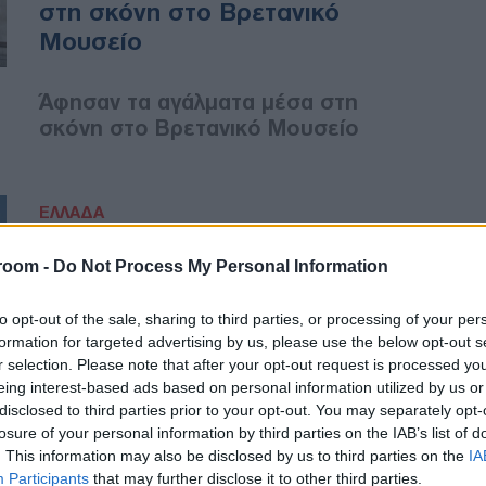
στη σκόνη στο Βρετανικό
Μουσείο
Άφησαν τα αγάλματα μέσα στη
σκόνη στο Βρετανικό Μουσείο
ΕΛΛΑΔΑ
02/08/2017 - 13:41
room -
Do Not Process My Personal Information
Έτσι θα γιορτάσει την
Πανσέληνο του Αυγούστου το
to opt-out of the sale, sharing to third parties, or processing of your per
Εθνικό Αρχαιολογικό Μουσείο
formation for targeted advertising by us, please use the below opt-out s
r selection. Please note that after your opt-out request is processed y
eing interest-based ads based on personal information utilized by us or
Πώς θα γιορτάσει την Πανσέληνο
disclosed to third parties prior to your opt-out. You may separately opt-
του Αυγούστου το Εθνικό
losure of your personal information by third parties on the IAB’s list of
Αρχαιολογικό Μουσείο
. This information may also be disclosed by us to third parties on the
IA
Participants
that may further disclose it to other third parties.