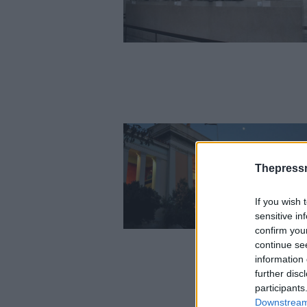
Thepress
If you wish 
sensitive in
confirm you
continue se
information 
further disc
participants
Downstream 